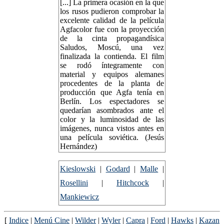
[...] La primera ocasión en la que
los rusos pudieron comprobar la
excelente calidad de la película
Agfacolor fue con la proyección
de la cinta propagandísica
Saludos, Moscú, una vez
finalizada la contienda. El film
se rodó íntegramente con
material y equipos alemanes
procedentes de la planta de
producción que Agfa tenía en
Berlín. Los espectadores se
quedarían asombrados ante el
color y la luminosidad de las
imágenes, nunca vistos antes en
una película soviética. (Jesús
Hernández)
Kieslowski
|
Godard
|
Malle
|
Rosellini
|
Hitchcock
|
Mankiewicz
[
Indice
|
Menú Cine
|
Wilder
|
Wyler
|
Capra
|
Ford
|
Hawks
|
Kazan