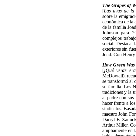
The Grapes of W
[
Las uvas de la 
sobre la emigrac
económica de la dé
de la familia Jo
Johnson para 2
complejos trabaj
social. Destaca 
exteriores sin fu
Joad. Con Henry 
How Green Was 
[
¡Qué verde era
McDowall), recuer
se transformó al 
su familia. Los N
tradiciones y la u
al padre con sus 
hacer frente a lo
sindicatos. Basad
maestro John For
Darryl F. Zanuck
Arthur Miller. C
ampliamente en l
había despertado 