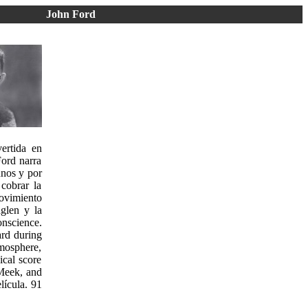
John Ford
ertida en
Ford narra
unos y por
cobrar la
vimiento
glen y la
onscience.
ard during
mosphere,
ical score
Meek, and
lícula. 91