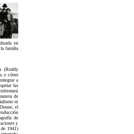
alizada en
la familia
n (Roddy
ra, y cómo
integrar a
spetar las
enfrentará
 manera de
ialismo ni
 Dunne, el
producción
ografía de
aciones y
 de 1941)
 intentaba