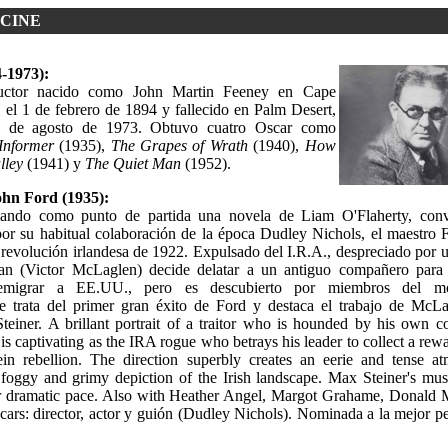
CINE
-1973):
ductor nacido como John Martin Feeney en Cape
 el 1 de febrero de 1894 y fallecido en Palm Desert,
31 de agosto de 1973. Obtuvo cuatro Oscar como
Informer
(1935),
The Grapes of Wrath
(1940),
How
lley
(1941) y
The Quiet Man
(1952).
ohn Ford (1935):
mando como punto de partida una novela de Liam O'Flaherty, conv
por su habitual colaboración de la época Dudley Nichols, el maestro 
 revolución irlandesa de 1922. Expulsado del I.R.A., despreciado por 
an (Victor McLaglen) decide delatar a un antiguo compañero para 
migrar a EE.UU., pero es descubierto por miembros del mo
Se trata del primer gran éxito de Ford y destaca el trabajo de McLa
einer. A brillant portrait of a traitor who is hounded by his own c
s captivating as the IRA rogue who betrays his leader to collect a rew
ein rebellion. The direction superbly creates an eerie and tense at
foggy and grimy depiction of the Irish landscape. Max Steiner's mus
er dramatic pace. Also with Heather Angel, Margot Grahame, Donald 
ars: director, actor y guión (Dudley Nichols). Nominada a la mejor pe