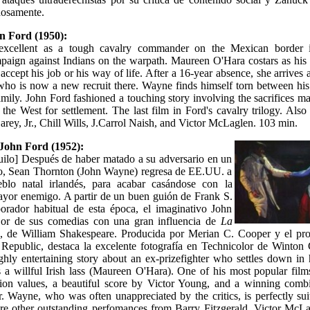
dosamente.
n Ford (1950):
xcellent as a tough cavalry commander on the Mexican border 
paign against Indians on the warpath. Maureen O'Hara costars as his
ccept his job or his way of life. After a 16-year absence, she arrives a
 who is now a new recruit there. Wayne finds himself torn between hi
family. John Ford fashioned a touching story involving the sacrifices m
 the West for settlement. The last film in Ford's cavalry trilogy. Als
rey, Jr., Chill Wills, J.Carrol Naish, and Victor McLaglen. 103 min.
 John Ford (1952):
uilo] Después de haber matado a su adversario en un
o, Sean Thornton (John Wayne) regresa de EE.UU. a
eblo natal irlandés, para acabar casándose con la
yor enemigo. A partir de un buen guión de Frank S.
orador habitual de esta época, el imaginativo John
jor de sus comedias con una gran influencia de
La
a
, de William Shakespeare. Producida por Merian C. Cooper y el pro
s Republic, destaca la excelente fotografía en Technicolor de Winto
hly entertaining story about an ex-prizefighter who settles down in 
a willful Irish lass (Maureen O'Hara). One of his most popular films
tion values, a beautiful score by Victor Young, and a winning combi
 Wayne, who was often unappreciated by the critics, is perfectly sui
 are other outstanding perfomances from Barry Fitzgerald, Victor McL