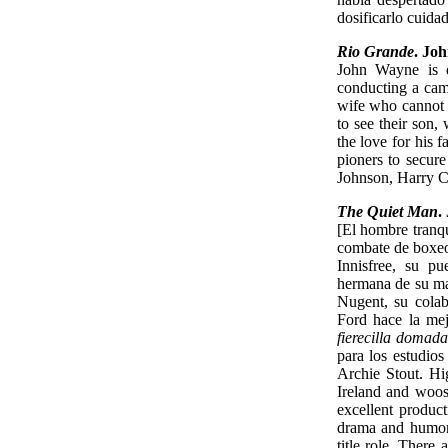
dosificarlo cuida
Rio Grande
. Joh
John Wayne is e
conducting a cam
wife who cannot a
to see their son,
the love for his 
pioners to secure
Johnson, Harry Ca
The Quiet Man
.
[El hombre tranq
combate de boxe
Innisfree, su pu
hermana de su ma
Nugent, su colab
Ford hace la me
fierecilla domad
para los estudio
Archie Stout. Hig
Ireland and woos 
excellent produc
drama and humor.
title role. There