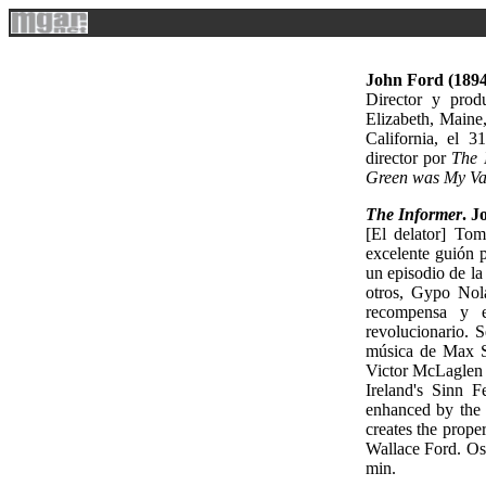
John Ford (1894
Director y pro
Elizabeth, Maine,
California, el 
director por
The 
Green was My Va
The Informer
. J
[El delator] To
excelente guión 
un episodio de la
otros, Gypo Nol
recompensa y e
revolucionario. 
música de Max St
Victor McLaglen i
Ireland's Sinn F
enhanced by the 
creates the prop
Wallace Ford. Osc
min.