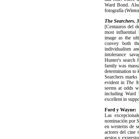
Ward Bond. Also 
fotografía (Winto
The Searchers
. 
[Centauros del d
most influential
image as the ul
convey both the
individualism a
intolerance sav
Hunter's search 
family was massac
determination to 
Searchers marks 
evident in
The M
seems at odds wit
including Ward 
excellent in supp
Ford y Wayne:
Las excepcional
nominación por
S
en westerns de s
actores del cine 
gestos y expresio