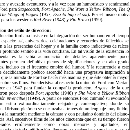
duro y avezado aventurero, y a la vez para un humorístico y sentimental
Ford para
Stagecoach, Fort Apache, She Wore a Yellow Ribbon, The Q
The Wings of Eagles
(1957,
Escrito bajo el sol
). Por el mismo moti
 para los westerns
Red River
(1948) y
Rio Bravo
(1959).
ón del estilo de dirección:
ucción fordiana insiste en la integración del ser humano en el tiempo
 espacio: así, aniversarios, celebraciones y recuerdos de fallecidos se
n a las presencias del hogar y a la familia como indicativas de raíces
 profundo sentido a la vida cotidiana. En tal visión de la existencia lo
enta es la sabia acumulación de detalles aparentemente poco
antes pero en definitiva plenos de significaciones y en alto grado
s, incluso en el frecuente empleo del humor. Y la recurrencia a este
e decididamente poético ascendió hacia una progresiva inspiración a
 que la mirada de Ford se hacía más madura y que éste obtenía mayor
 sobre sus films. Fue decisiva al respecto la unión de Ford con Merian
er en 1947 para fundar la compañía productora
Argosy
, de la que
eron poco después
Fort Apache
(1948) y
She Wore a Yellow Ribbon
ión invencible
] (1949). A partir de entonces Ford culminó su evolución
un estilo extraordinariamente relajado y contemplativo, donde su
onal lirismo pictórico se encauzaba a través de un lenguaje muy fluido,
o a la narración mediante la cámara y con paulatino dominio del plano-
ia. Así, sucesivos films de los años cincuenta-que en su tiempo fueron
derados erróneamente como obras menores y apartados, en
encia, de toda mitificación- llegaron a excelencias expresivas y a una