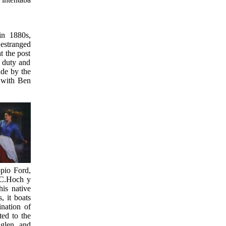
in 1880s,
 estranged
t the post
s duty and
ade by the
o with Ben
pio Ford,
n C.Hoch y
his native
, it boats
nation of
ted to the
aglen, and