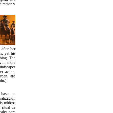
irector y
after her
s, yet his
rbing. The
myth, more
landscapes
er actors,
rden, are
in.)
 hasta su
ialización
ás míticos
 ritual de
eales para