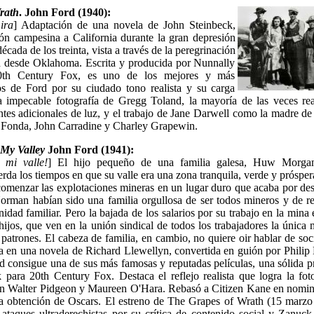
rath
. John Ford (1940):
ira
] Adaptación de una novela de John Steinbeck,
ión campesina a California durante la gran depresión
cada de los treinta, vista a través de la peregrinación
ad desde Oklahoma. Escrita y producida por Nunnally
0th Century Fox, es uno de los mejores y más
os de Ford por su ciudado tono realista y su carga
la impecable fotografía de Gregg Toland, la mayoría de las veces re
entes adicionales de luz, y el trabajo de Jane Darwell como la madre de 
Fonda, John Carradine y Charley Grapewin.
My Valley
John Ford (1941):
 mi valle!
] El hijo pequeño de una familia galesa, Huw Morga
da los tiempos en que su valle era una zona tranquila, verde y próspe
comenzar las explotaciones mineras en un lugar duro que acaba por des
orman habían sido una familia orgullosa de ser todos mineros y de re
nidad familiar. Pero la bajada de los salarios por su trabajo en la mina 
hijos, que ven en la unión sindical de todos los trabajadores la única
s patrones. El cabeza de familia, en cambio, no quiere oir hablar de soc
a en una novela de Richard Llewellyn, convertida en guión por Philip
d consigue una de sus más famosas y reputadas películas, una sólida 
 para 20th Century Fox. Destaca el reflejo realista que logra la fot
on Walter Pidgeon y Maureen O'Hara. Rebasó a Citizen Kane en nomin
a obtención de Oscars. El estreno de The Grapes of Wrath (15 marzo
ataques ultraderechistas por su crítica de contenido social y Zanuck