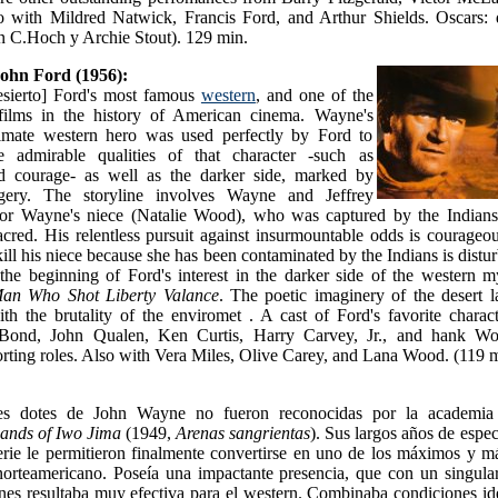
with Mildred Natwick, Francis Ford, and Arthur Shields. Oscars: d
n C.Hoch y Archie Stout). 129 min.
John Ford (1956):
esierto] Ford's most famous
western
, and one of the
 films in the history of American cinema. Wayne's
timate western hero was used perfectly by Ford to
 admirable qualities of that character -such as
nd courage- as well as the darker side, marked by
agery. The storyline involves Wayne and Jeffrey
for Wayne's niece (Natalie Wood), who was captured by the Indians 
red. His relentless pursuit against insurmountable odds is courageou
kill his niece because she has been contaminated by the Indians is distu
the beginning of Ford's interest in the darker side of the western 
an Who Shot Liberty Valance
. The poetic imaginery of the desert 
h the brutality of the enviromet . A cast of Ford's favorite charact
Bond, John Qualen, Ken Curtis, Harry Carvey, Jr., and hank Wo
orting roles. Also with Vera Miles, Olive Carey, and Lana Wood. (119 m
es dotes de John Wayne no fueron reconocidas por la academia
ands of Iwo Jima
(1949,
Arenas sangrientas
). Sus largos años de espec
erie le permitieron finalmente convertirse en uno de los máximos y m
norteamericano. Poseía una impactante presencia, que con un singular
nes resultaba muy efectiva para el western. Combinaba condiciones id