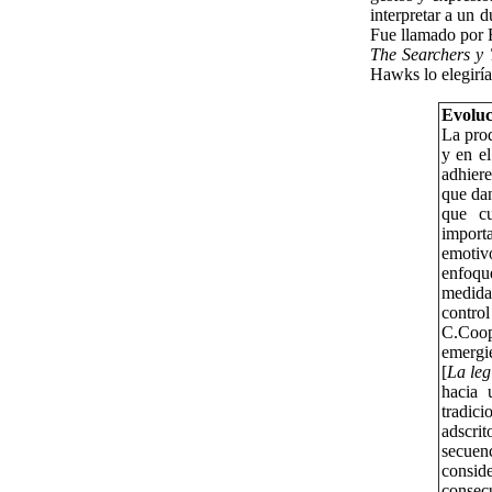
interpretar a un 
Fue llamado por 
The Searchers y 
Hawks lo elegiría
Evoluci
La prod
y en el
adhiere
que dan
que cu
import
emotivo
enfoqu
medida
control
C.Coop
emergi
[
La leg
hacia 
tradici
adscrit
secuenc
consi
consecu