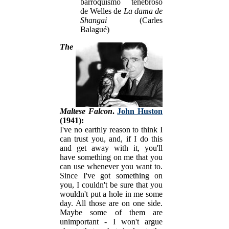
barroquismo tenebroso
de Welles de
La dama de
Shangai
(Carles
Balagué)
The
Maltese Falcon
.
John Huston
(1941):
I've no earthly reason to think I
can trust you, and, if I do this
and get away with it, you'll
have something on me that you
can use whenever you want to.
Since I've got something on
you, I couldn't be sure that you
wouldn't put a hole in me some
day. All those are on one side.
Maybe some of them are
unimportant - I won't argue