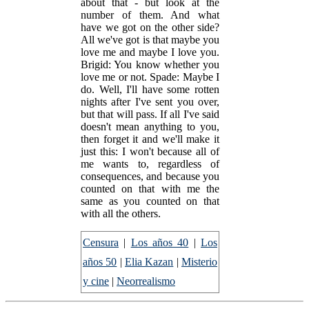
about that - but look at the
number of them. And what
have we got on the other side?
All we've got is that maybe you
love me and maybe I love you.
Brigid: You know whether you
love me or not. Spade: Maybe I
do. Well, I'll have some rotten
nights after I've sent you over,
but that will pass. If all I've said
doesn't mean anything to you,
then forget it and we'll make it
just this: I won't because all of
me wants to, regardless of
consequences, and because you
counted on that with me the
same as you counted on that
with all the others.
Censura
|
Los años 40
|
Los
años 50
|
Elia Kazan
|
Misterio
y cine
|
Neorrealismo