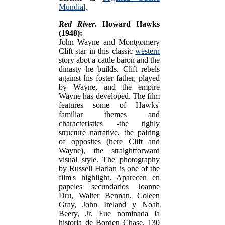
Mundial
.
Red River
. Howard Hawks
(1948):
John Wayne and Montgomery
Clift star in this classic
western
story abot a cattle baron and the
dinasty he builds. Clift rebels
against his foster father, played
by Wayne, and the empire
Wayne has developed. The film
features some of Hawks'
familiar themes and
characteristics -the tighly
structure narrative, the pairing
of opposites (here Clift and
Wayne), the straightforward
visual style. The photography
by Russell Harlan is one of the
film's highlight. Aparecen en
papeles secundarios Joanne
Dru, Walter Bennan, Coleen
Gray, John Ireland y Noah
Beery, Jr. Fue nominada la
historia de Borden Chase. 130