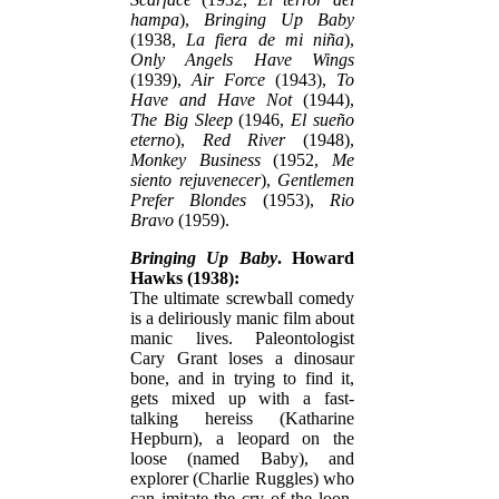
hampa
),
Bringing Up Baby
(1938,
La fiera de mi niña
),
Only Angels Have Wings
(1939),
Air Force
(1943),
To
Have and Have Not
(1944),
The Big Sleep
(1946,
El sueño
eterno
),
Red River
(1948),
Monkey Business
(1952,
Me
siento rejuvenecer
),
Gentlemen
Prefer Blondes
(1953),
Rio
Bravo
(1959).
Bringing Up Baby
. Howard
Hawks (1938):
The ultimate screwball comedy
is a deliriously manic film about
manic lives. Paleontologist
Cary Grant loses a dinosaur
bone, and in trying to find it,
gets mixed up with a fast-
talking hereiss (Katharine
Hepburn), a leopard on the
loose (named Baby), and
explorer (Charlie Ruggles) who
can imitate the cry of the loon,