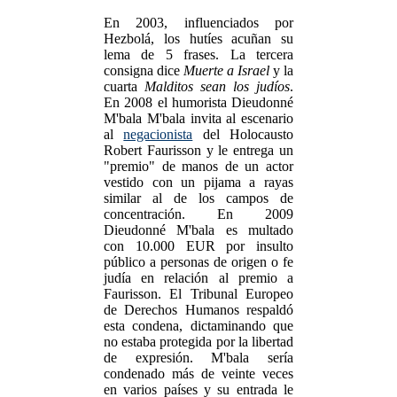
En 2003, influenciados por
Hezbolá, los hutíes acuñan su
lema de 5 frases. La tercera
consigna dice
Muerte a Israel
y la
cuarta
Malditos sean los judíos
.
En 2008 el humorista Dieudonné
M'bala M'bala invita al escenario
al
negacionista
del Holocausto
Robert Faurisson y le entrega un
"premio" de manos de un actor
vestido con un pijama a rayas
similar al de los campos de
concentración. En 2009
Dieudonné M'bala es multado
con 10.000 EUR por insulto
público a personas de origen o fe
judía en relación al premio a
Faurisson. El Tribunal Europeo
de Derechos Humanos respaldó
esta condena, dictaminando que
no estaba protegida por la libertad
de expresión. M'bala sería
condenado más de veinte veces
en varios países y su entrada le