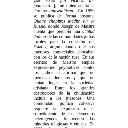
gran éxito [
La victoria del
judaísmo...
], fue quien acuñó el
término
antisemitismo
. En 1859
se publica de forma póstuma
Quatre chapitres inédits sur la
Russie
, donde Joseph de Maistre
cuenta que percibía una
actitud
dañina
de las comunidades judías
locales para la cohesión del
Estado, argumentando que sus
intereses comerciales chocaban
con los de la nación rusa. En sus
escritos de Maistre emplea
expresiones peyorativas contra
los judíos al afirmar que no
merecían derechos y que no
tenían lugar en la sociedad
cristiana. Entre los grandes
destructores de la civilización
incluía a los masones. Una
comunidad política cohesiva
requiere la expulsión o el
sometimiento de los elementos
heterogéneos, incluyendo las
minorías religiosas y étnicas. En