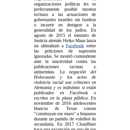
organizaciones políticas les es
perfectamente posible mostrar
rechazo a las actuaciones de
gobernantes israelíes sin bordear
o incurrir en denigrar a la
generalidad de los judíos. En
agosto de 2015 el ministro de
Justicia alemán Heiko Maas lanza
un ultimátum a
Facebook
sobre
las peticiones de supresión
ignoradas. Se mostró contundente
ante la inactividad contra las
publicaciones racistas y
antisemitas.
La negación del
Holocausto y los actos de
violencia racial son crímenes en
Alemania y es indistinto si están
publicados en Facebook o
escritos en la plaza pública
. En
noviembre de 2016 adolescentes
blancos de Texas corean
"construyan ese muro" a hispanos
durante un partido de voleibol de
secundaria. En 2017 Cloudflare
hace una excepción en uno de sus