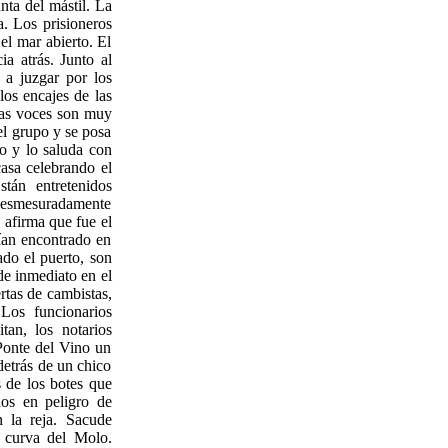
nta del mástil. La
. Los prisioneros
el mar abierto. El
a atrás. Junto al
 a juzgar por los
los encajes de las
Las voces son muy
el grupo y se posa
ro y lo saluda con
casa celebrando el
tán entretenidos
desmesuradamente
 afirma que fue el
bían encontrado en
ado el puerto, son
 de inmediato en el
rtas de cambistas,
 Los funcionarios
tan, los notarios
 Ponte del Vino un
detrás de un chico
 de los botes que
los en peligro de
 la reja. Sacude
a curva del Molo.