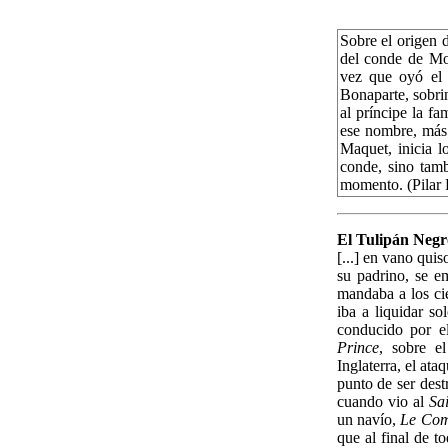
Sobre el origen 
del conde de Mo
vez que oyó el 
Bonaparte, sobrin
al príncipe la f
ese nombre, más 
Maquet, inicia l
conde, sino tam
momento. (Pilar 
El Tulipán Negr
[...] en vano qui
su padrino, se 
mandaba a los cie
iba a liquidar so
conducido por e
Prince
, sobre e
Inglaterra, el at
punto de ser dest
cuando vio al
Sa
un navío,
Le Com
que al final de t