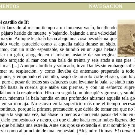
MENTOS
NAVEGACION
 castillo de If:
intió lanzado al mismo tiempo a un inmenso vacío, hendiendo
 pájaro herido de muerte, y bajando, bajando a una velocidad
corazón. Aunque le atraía hacia abajo una cosa pesadísima que
pido vuelo, parecióle como si aquella caída durase un siglo,
ltimo, con un ruido espantable, se hundió en un agua helada
lar un grito, ahogado en el mismo instante de sumergirse.
do arrojado al mar con una bala de treinta y seis atada a sus pies. 
a el mar. [...] Aunque aturdido y sofocado, tuvo Dantés sin embargo sufic
ener su respiración, y como llevaba de antemano preparada a tod
jimos, y empuñado el cuchillo, rasgó de un solo corte el saco, con lo 
 pero a pesar de todos sus esfuerzos para levantar la bala, se sintió má
hó hasta la cuerda que ataba sus piernas, y con un esfuerzo supr
faltando la respiración. Hizo en seguida un hincapié vigoroso, y sub
 mar, mientras la bala hundía en sus profundos abismos aquella tela g
e en su mortaja. No estuvo en la superficie más que el tiempo necesar
continuo, porque la primera precaución que debía de tomar era que no
 agua la segunda vez, hallábase lo menos a cincuenta pasos del sitio en
 cielo tempestuoso y negro, en que el aire hacía rodar nubes ligeras, de
 que brillaba una estrella. Ante sus ojos se extendía el mar sombrío y ru
vir como al principio de una tempestad. (Alejandro Dumas.
El conde d