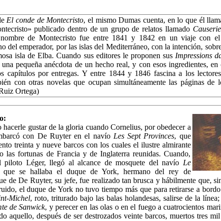
de
El conde de Montecristo
, el mismo Dumas cuenta, en lo que él llama
ntecristo» publicado dentro de un grupo de relatos llamado
Causerie
nombre de Montecristo fue entre 1841 y 1842 en un viaje con el
o del emperador, por las islas del Mediterráneo, con la intención, sobr
amosa isla de Elba. Cuando sus editores le proponen sus
Impressions d
una pequeña anécdota de un hecho real, y con esos ingredientes, en
os capítulos por entregas. Y entre 1844 y 1846 fascina a los lectore
bién con otras novelas que ocupan simultáneamente las páginas de lo
Ruiz Ortega)
o:
so hacerle gustar de la gloria cuando Cornelius, por obedecer a
embarcó con De Ruyter en el navío
Les Sept Provinces
, que
nto treinta y nueve barcos con los cuales el ilustre almirante
lo las fortunas de Francia y de Inglaterra reunidas. Cuando,
l piloto Léger, llegó al alcance de mosquete del navío
Le
l que se hallaba el duque de York, hermano del rey de
aque de De Ruyter, su jefe, fue realizado tan brusca y hábilmente que, si
ruido, el duque de York no tuvo tiempo más que para retirarse a bord
int-Michel
, roto, triturado bajo las balas holandesas, salirse de la línea
te de Sanwick
, y perecer en las olas o en el fuego a cuatrocientos mar
odo aquello, después de ser destrozados veinte barcos, muertos tres mi