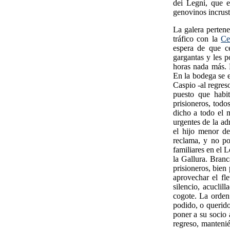
dei Legni, que e
genovinos incrust
La galera pertene
tráfico con la
Ce
espera de que ce
gargantas y les p
horas nada más. L
En la bodega se e
Caspio -al regres
puesto que habi
prisioneros, todo
dicho a todo el 
urgentes de la ad
el hijo menor de
reclama, y no po
familiares en el 
la Gallura. Branc
prisioneros, bien
aprovechar el fl
silencio, acuclil
cogote. La orden
podido, o querid
poner a su socio 
regreso, manteni