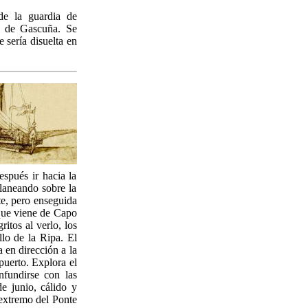
de la guardia de
n de Gascuña. Se
 sería disuelta en
espués ir hacia la
planeando sobre la
e, pero enseguida
que viene de Capo
ritos al verlo, los
llo de la Ripa. El
 en dirección a la
 puerto. Explora el
nfundirse con las
e junio, cálido y
 extremo del Ponte