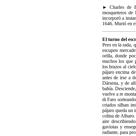
► Charles de Ba
mosqueteros de 
incorporó a insta
1646. Murió en el
El turno del esc
Pero en la rada, 
escupen mercader
orilla, donde po
muchos los que p
los brazos al cie
pájaro encima de
antes de irse a d
Dársena, y de all
bahía. Desciende
vuelve a re mont
di Faro sorteand
criados silban im
pájaro queda un i
colina de Albaro. 
aire describiend
gaviotas y enseg
radiante, para pr