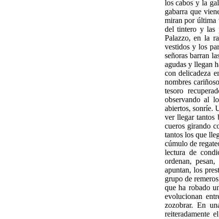
los cabos y la ga
gabarra que vien
miran por última 
del tintero y la
Palazzo, en la r
vestidos y los pa
señoras barran la
agudas y llegan h
con delicadeza en
nombres cariños
tesoro recupera
observando al l
abiertos, sonríe.
ver llegar tantos
cueros girando c
tantos los que lle
cúmulo de regateo
lectura de condi
ordenan, pesan, 
apuntan, los pres
grupo de remeros 
que ha robado un
evolucionan entr
zozobrar. En un
reiteradamente e