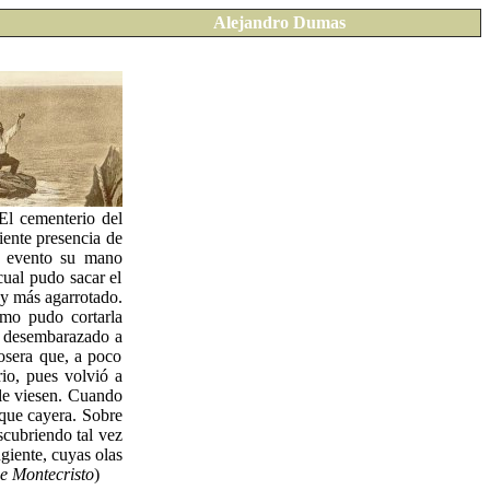
Alejandro Dumas
El cementerio del
iente presencia de
o evento su mano
cual pudo sacar el
s y más agarrotado.
emo pudo cortarla
ió desembarazado a
rosera que, a poco
io, pues volvió a
 le viesen. Cuando
 que cayera. Sobre
scubriendo tal vez
giente, cuyas olas
e Montecristo
)