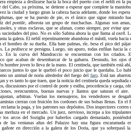
lera empieza a deslizarse hacia la boca del puerto con el neblí en la pu
e del Cabo, ya próxima, se detiene a esperar que complete la maniobra
vez la ciudad y luego giran la cabeza hacia adelante, donde los espera 
s plumas, que se ha puesto de pie, es el único que sigue mirando haci
aíz del
pontile
, alborota un grupo de muchachas. Algunas son amas,
rasoles, y otras esclavas, que se afanan, como siempre, por evitar que 
s suciedades del piso. No es sólo Sabina ahora la que llama al
oxell
. 
asta la galera. El neblí repentinamente abandona el mástil, vuela hacia 
 el hombro de su dueña. Ella bate palmas, ríe, besa el pico del pája
os. La
pediseca
se persigna. Luego, sin apuro, todas enfilan hacia la 
do. En la curva del Mandraccio se encuentran con los criados. Es
oco que acaban de desembarcar de la gabarra. Desnudo, los ojos 
 Un hombre joven lo lleva de la mano. El centinela, que también está ahí,
 barcos juntos lo que le quebró el poco juicio que le quedaba. Lo ha
omo un animal de noria alrededor del fuego del
faro
. Está tan abarrot
gan y es tanto lo que traen, que la noticia del centinela queda sepultada
s, discusiones por el control de porte y estiba, procedencia y carga, ofe
ciones, reencuentros, buenas nuevas y llantos que saturan el aire.
ajustan, arbitran. Vuelan los mensajeros, los vendedores se desgañi
tamistas cierran con fruición los cordones de sus bolsas llenas. En el
reclama la paga, y los patrones sus depósitos. Dos inspectores corren 
a merluza en el mercado. Un juez, nervioso, increpa a los tripulantes
e los arcos del Soziglia por haberlos cargado demasiado, poniéndo
a de las ventanas altas del Palazzo hay una figura encaramada en
l gañote en dirección a la galera de los Doria, que ya sobrepasó l