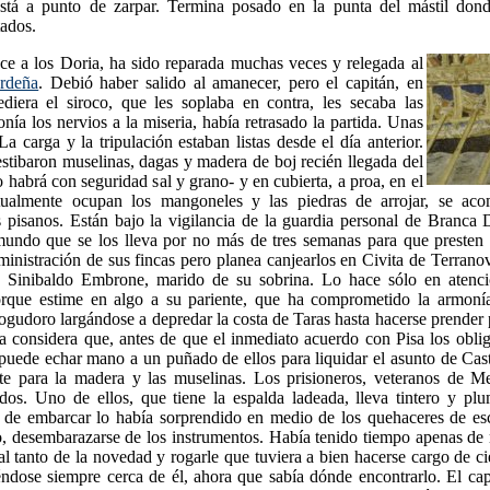
stá a punto de zarpar. Termina posado en la punta del mástil dond
ados.
ce a los Doria, ha sido reparada muchas veces y relegada al
rdeña
. Debió haber salido al amanecer, pero el capitán, en
diera el siroco, que les soplaba en contra, les secaba las
onía los nervios a la miseria, había retrasado la partida. Unas
a carga y la tripulación estaban listas desde el día anterior.
stibaron muselinas, dagas y madera de boj recién llegada del
o habrá con seguridad sal y grano- y en cubierta, a proa, en el
tualmente ocupan los mangoneles y las piedras de arrojar, se ac
s pisanos. Están bajo la vigilancia de la guardia personal de Branca 
mundo que se los lleva por no más de tres semanas para que presten s
ministración de sus fincas pero planea canjearlos en Civita de Terrano
 Sinibaldo Embrone, marido de su sobrina. Lo hace sólo en atenci
rque estime en algo a su pariente, que ha comprometido la armoní
Logudoro largándose a depredar la costa de Taras hasta hacerse prender 
a considera que, antes de que el inmediato acuerdo con Pisa los obli
 puede echar mano a un puñado de ellos para liquidar el asunto de Cas
ete para la madera y las muselinas. Los prisioneros, veteranos de Me
lados. Uno de ellos, que tiene la espalda ladeada, lleva tintero y p
 de embarcar lo había sorprendido en medio de los quehaceres de esc
o, desembarazarse de los instrumentos. Había tenido tiempo apenas de 
al tanto de la novedad y rogarle que tuviera a bien hacerse cargo de cie
éndose siempre cerca de él, ahora que sabía dónde encontrarlo. El cap