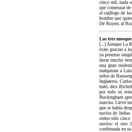
cinco mil, nada s
que comenzar de 
al catálogo de la
hombre que quiere
De Ruyter, al Rua
Los tres mosque
[...] Aunque La R
éxito gracias a l
ya penetrar ningú
durar mucho tiem
una gran molesti
malquistar a Luis
señor de Bassompi
Inglaterra, Carlos
trató, dice Riche
por todo su rein
Buckingham apres
marcha. Llevó inc
que se había desp
navíos de Indias
orden sólo cinco 
navíos: el uno 
confirmada en su c