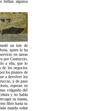
e brillan algunos
omodó un lote de
Doria, quien le ha
ervicio en tareas
va por Castruccio,
ón a ella, que lo
a de los negocios
por los pisanos de
gue a devolver los
truccio, y de paso
loria, esperan en
lumas colgando del
ritura y no había
recoger su manta,
rto libro hasta su
itán manda soltar