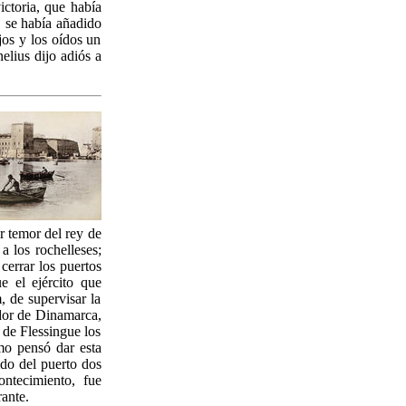
ictoria, que había
 se había añadido
jos y los oídos un
elius dijo adiós a
r temor del rey de
 a los rochelleses;
cerrar los puertos
e el ejército que
 de supervisar la
ador de Dinamarca,
 de Flessingue los
mo pensó dar esta
ido del puerto dos
ntecimiento, fue
rante.