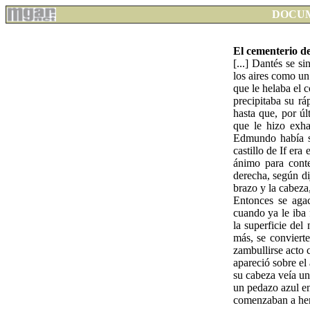
DOCU
El cementerio del
[...] Dantés se s
los aires como un
que le helaba el 
precipitaba su rá
hasta que, por ú
que le hizo exha
Edmundo había si
castillo de If er
ánimo para cont
derecha, según di
brazo y la cabeza,
Entonces se agac
cuando ya le iba 
la superficie del
más, se conviert
zambullirse acto 
apareció sobre el
su cabeza veía un
un pedazo azul en
comenzaban a her