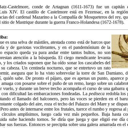
tz-Castelmore, conde de Artagnan (1611-1673) fue un capitán 
Luis XIV. El castillo de Castelmore está en Fezensac, en la regió
ncias del cardenal Mazarino a la Compañía de Mosqueteros del rey, que
 sitio de Mastrique durante la guerra Franco-Holandesa (1672-1678).
riba:
que es una selva de mástiles, atestada como está de barcos que
ía y de gaviotas vociferantes, y en el pandemónium de la
co espacio queda ya para andar entre tantos bultos, no son
restan atención a la búsqueda. El ciego mendicante levanta
lo, y los criados suponen que ha oído sonar los cascabeles del
 su cabeza. Un centinela nocturno, que se entretuvo un rato
ormir, asegura que lo ha visto sobrevolar la torre de San Damiano, d
í, quién sabe. De pronto el pájaro, que es apenas un punto, aparece 
, amaga con posarse sobre el puño de un remo, luego sobre un calabrot
ar vuelo, y durante un breve trecho acompaña el curso de una gabarra 
o con dificultad las embarcaciones fondeadas. La
pediseca
redobla los g
itando el llamado del halconero, pero las voces se pierden en el baru
nstante colgado del aire, roza el techo del Palazzo del Mare y se dispara
Pero antes de internarse entre los frutales, tuerce el rumbo y regresa al
o círculos amplísimos, luego cada vez más pequeños. Baja hasta co
uida sube haciendo tornos. Se diría que juega y que eligió ese día d
obar sus fuerzas. Entonces se precipita sobre una galera amarrada en el