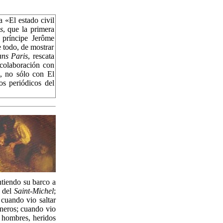
 «El estado civil
s
, que la primera
 príncipe Jerôme
e todo, de mostrar
ans Paris
, rescata
 colaboración con
s, no sólo con El
s periódicos del
ntiendo su barco a
o del
Saint-Michel
;
; cuando vio saltar
ineros; cuando vio
l hombres, heridos