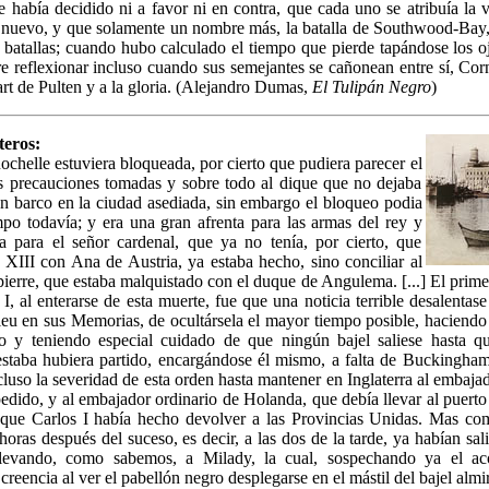
e había decidido ni a favor ni en contra, que cada uno se atribuía la v
nuevo, y que solamente un nombre más, la batalla de Southwood-Bay,
s batallas; cuando hubo calculado el tiempo que pierde tapándose los o
 reflexionar incluso cuando sus semejantes se cañonean entre sí, Corn
rt de Pulten y a la gloria. (Alejandro Dumas,
El Tulipán Negro
)
teros:
ochelle estuviera bloqueada, por cierto que pudiera parecer el
as precauciones tomadas y sobre todo al dique que no dejaba
n barco en la ciudad asediada, sin embargo el bloqueo podia
po todavía; y era una gran afrenta para las armas del rey y
a para el señor cardenal, que ya no tenía, por cierto, que
 XIII con Ana de Austria, ya estaba hecho, sino conciliar al
erre, que estaba malquistado con el duque de Angulema. [...] El prime
 I, al enterarse de esta muerte, fue que una noticia terrible desalentase
lieu en sus Memorias, de ocultársela el mayor tiempo posible, haciendo 
o y teniendo especial cuidado de que ningún bajel saliese hasta qu
taba hubiera partido, encargándose él mismo, a falta de Buckingham,
luso la severidad de esta orden hasta mantener en Inglaterra al embaj
edido, y al embajador ordinario de Holanda, que debía llevar al puerto
 que Carlos I había hecho devolver a las Provincias Unidas. Mas co
horas después del suceso, es decir, a las dos de la tarde, ya habían sal
llevando, como sabemos, a Milady, la cual, sospechando ya el aco
reencia al ver el pabellón negro desplegarse en el mástil del bajel almi