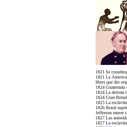
1821 Se constituye
1821 La American
libres que dio ori
1824 Guatemala s
1824 La derrota d
1824 Gran Bretaña
1825 La esclavitu
1826 Brasil supri
Jefferson muere si
1827 Las autorid
1827 La esclavitu