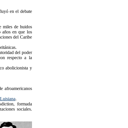
fluyó en el debate
 miles de huidos
ro años en que los
aciones del Caribe
ritánicas.
utoridad del poder
con respecto a la
co abolicionista y
de afroamericanos
Luisiana
.
diction, formada
aciones sociales.