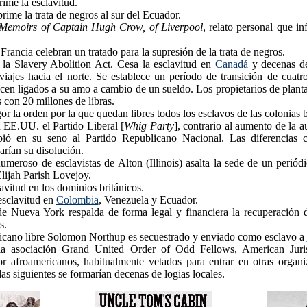
ime la esclavitud.
rime la trata de negros al sur del Ecuador.
Memoirs of Captain Hugh Crow, of Liverpool
, relato personal que in
Francia celebran un tratado para la supresión de la trata de negros.
la Slavery Abolition Act. Cesa la esclavitud en
Canadá
y decenas de
viajes hacia el norte. Se establece un período de transición de cuat
en ligados a su amo a cambio de un sueldo. Los propietarios de plant
con 20 millones de libras.
r la orden por la que quedan libres todos los esclavos de las colonias b
 EE.UU. el Partido Liberal [
Whig Party
], contrario al aumento de la a
bió en su seno al Partido Republicano Nacional. Las diferencias 
arían su disolución.
eroso de esclavistas de Alton (Illinois) asalta la sede de un periódi
Elijah Parish Lovejoy.
avitud en los dominios británicos.
esclavitud en
Colombia
, Venezuela y Ecuador.
e Nueva York respalda de forma legal y financiera la recuperación 
s.
icano libre Solomon Northup es secuestrado y enviado como esclavo a
a asociación Grand United Order of Odd Fellows, American Juris
or afroamericanos, habitualmente vetados para entrar en otras organiz
as siguientes se formarían decenas de logias locales.