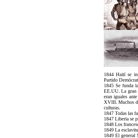
1844 Haití se i
Partido Demócrata
1845 Se funda la
EE.UU. La gran ma
eran iguales ante
XVIII. Muchos de
culturas.
1847 Todas las fa
1847 Liberia se p
1848 Los francese
1849 La esclavitu
1849 El general 