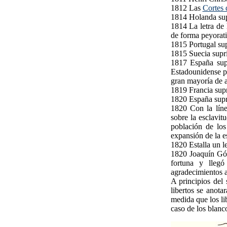
1812 Las
Cortes 
1814 Holanda supr
1814 La letra de
de forma peyorati
1815 Portugal sup
1815 Suecia supri
1817 España supr
Estadounidense pa
gran mayoría de a
1819 Francia supr
1820 España supri
1820 Con la líne
sobre la esclavit
población de los
expansión de la e
1820 Estalla un l
1820 Joaquín Gó
fortuna y llegó
agradecimientos a
A principios del
libertos se anot
medida que los li
caso de los blanc