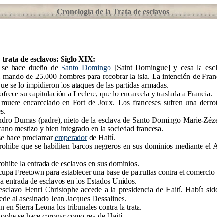
Cronología de la Trata de esclavos
 trata de esclavos: Siglo XIX:
 se hace dueño de
Santo Domingo
[Saint Domingue] y cesa la escl
l mando de 25.000 hombres para recobrar la isla. La intención de Franc
que se lo impidieron los ataques de las partidas armadas.
frece su capitulación a Leclerc, que lo encarcela y traslada a Francia.
muere encarcelado en Fort de Joux. Los franceses sufren una derrota
s.
dro Dumas (padre), nieto de la esclava de Santo Domingo Marie-Zéze
icano mestizo y bien integrado en la sociedad francesa.
e hace proclamar
emperador
de Haití.
prohibe que se habiliten barcos negreros en sus dominios mediante el 
rohibe la entrada de esclavos en sus dominios.
cupa Freetown para establecer una base de patrullas contra el comercio 
a entrada de esclavos en los Estados Unidos.
esclavo Henri Christophe accede a la presidencia de Haití. Había sido
de al asesinado Jean Jacques Dessalines.
 en Sierra Leona los tribunales contra la trata.
ophe se hace coronar como rey de Haití.