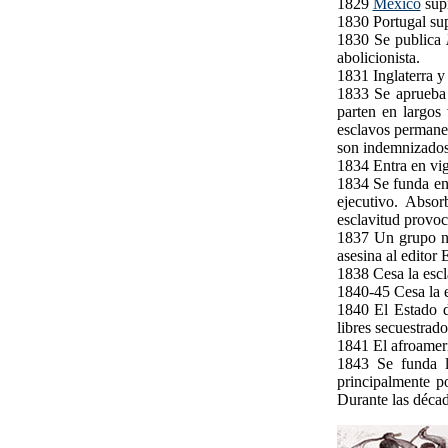
1829
México
supr
1830 Portugal sup
1830 Se publica
abolicionista.
1831 Inglaterra y 
1833 Se aprueba 
parten en largos 
esclavos permanec
son indemnizados 
1834 Entra en vigo
1834 Se funda en
ejecutivo. Absor
esclavitud provoc
1837 Un grupo num
asesina al editor 
1838 Cesa la escl
1840-45 Cesa la 
1840 El Estado d
libres secuestrado
1841 El afroamer
1843 Se funda l
principalmente p
Durante las décad