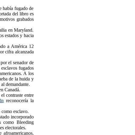
e había fugado de
tada del libro es
emotivos grabados
ilia en Maryland.
os estados y hacia
vado a América 12
or cifra alcanzada
 por el senador de
 esclavos fugados
 americanos. A los
ueba de la huida y
 al demandante.
en Canadá.
el contraste entre
ln
reconocería la
o como esclavo.
stado incorporado
dos como Bleeding
s electorales.
 afroamericanos.