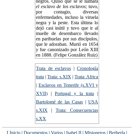
negros. Quiso que se le llamara
el esclavo de los esclavos
; tuvo,
por contagio, diversas
enfermedades, incluso la viruela
negra y la peste. Esta última lo
dejó casi inútil y tuvo que ir al
muelle de desembarco llevado
en parihuelas por sus discípulos,
que le adoraban. Murió en 1654
y fue canonizado por León XIII
en 1888. (Felipe González Ruiz)
Trata de esclavos
|
Cronología
trata
|
Trata: s.XIX
|
Trata: Africa
|
Esclavos en Tenerife (s.XVI y
XVII)
|
Portugal y la trata
|
Bartolomé de las Casas
|
USA
s.XIX
|
Trata: Consecuencias
s.XX
[
Inicio
|
Documentos
|
Varios
|
Isabel II
|
Misioneros
|
Berbería
|