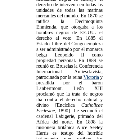
derecho de intervenir en todas las
unidades de todas las marinas
mercantes del mundo. En 1870 se
ratifica la Decimoquinta
Enmienda, que otorgaba a los
hombres negros de EE.UU. el
derecho al voto. En 1885 el
Estado Libre del Congo empieza
a ser administrado por el monarca
belga Leopoldo II como
propiedad personal. En 1889 se
reunió en Bruselas la Conferencia
Internacional Antiesclavista,
patrocinada por la reina
Victoria
y
presidida por el barón
Lanbertmont. León XIII
proclamó que la trata de negros
iba contra el derecho natural y
divino [Encíclica
Catholicae
Ecclesiae
, 1890]. Le secundó el
cardenal Labigerie, primado del
Africa del norte. En 1898 la
misionera británica Alice Seeley
Harris es testigo del horrible
tratamiento que reciben los