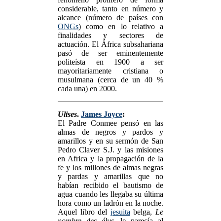
considerable, tanto en número y
alcance (número de países con
ONGs
) como en lo relativo a
finalidades y sectores de
actuación. El África subsahariana
pasó de ser eminentemente
politeísta en 1900 a ser
mayoritariamente cristiana o
musulmana (cerca de un 40 %
cada una) en 2000.
Ulises
.
James Joyce
:
El Padre Conmee pensó en las
almas de negros y pardos y
amarillos y en su sermón de San
Pedro Claver S.J. y las misiones
en Africa y la propagación de la
fe y los millones de almas negras
y pardas y amarillas que no
habían recibido el bautismo de
agua cuando les llegaba su última
hora como un ladrón en la noche.
Aquel libro del
jesuita
belga,
Le
nombre des élus
, le parecía al