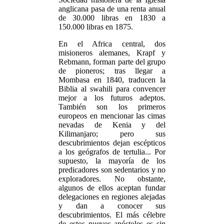
anglicana pasa de una renta anual
de 30.000 libras en 1830 a
150.000 libras en 1875.
En el Africa central, dos
misioneros alemanes, Krapf y
Rebmann, forman parte del grupo
de pioneros; tras llegar a
Mombasa en 1840, traducen la
Biblia al swahili para convencer
mejor a los futuros adeptos.
También son los primeros
europeos en mencionar las cimas
nevadas de Kenia y del
Kilimanjaro; pero sus
descubrimientos dejan escépticos
a los geógrafos de tertulia... Por
supuesto, la mayoría de los
predicadores son sedentarios y no
exploradores. No obstante,
algunos de ellos aceptan fundar
delegaciones en regiones alejadas
y dan a conocer sus
descubrimientos. El más célebre
de estos nuevos apóstoles es sin