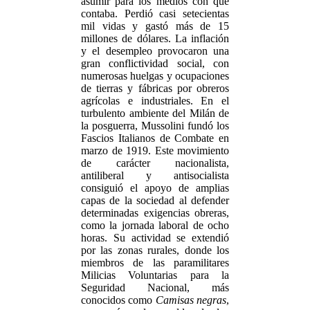
asumir para los medios con que
contaba. Perdió casi setecientas
mil vidas y gastó más de 15
millones de dólares. La inflación
y el desempleo provocaron una
gran conflictividad social, con
numerosas huelgas y ocupaciones
de tierras y fábricas por obreros
agrícolas e industriales. En el
turbulento ambiente del Milán de
la posguerra, Mussolini fundó los
Fascios Italianos de Combate en
marzo de 1919. Este movimiento
de carácter nacionalista,
antiliberal y antisocialista
consiguió el apoyo de amplias
capas de la sociedad al defender
determinadas exigencias obreras,
como la jornada laboral de ocho
horas. Su actividad se extendió
por las zonas rurales, donde los
miembros de las paramilitares
Milicias Voluntarias para la
Seguridad Nacional, más
conocidos como
Camisas negras
,