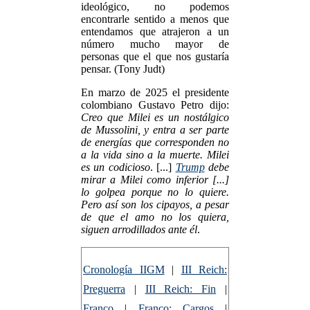
ideológico, no podemos
encontrarle sentido a menos que
entendamos que atrajeron a un
número mucho mayor de
personas que el que nos gustaría
pensar. (Tony Judt)
En marzo de 2025 el presidente
colombiano Gustavo Petro dijo:
Creo que Milei es un nostálgico
de Mussolini, y entra a ser parte
de energías que corresponden no
a la vida sino a la muerte. Milei
es un codicioso
. [...]
Trump
debe
mirar a Milei como inferior [...]
lo golpea porque no lo quiere.
Pero así son los cipayos, a pesar
de que el amo no los quiera,
siguen arrodillados ante él
.
Cronología IIGM
|
III Reich:
Preguerra
|
III Reich: Fin
|
Franco
|
Franco: Cargos
|