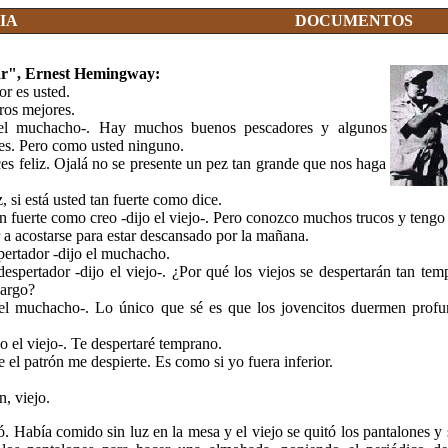
IA
DOCUMENTOS
mar", Ernest Hemingway:
or es usted.
ros mejores.
el muchacho-. Hay muchos buenos pescadores y algunos
es. Pero como usted ninguno.
es feliz. Ojalá no se presente un pez tan grande que nos haga
z, si está usted tan fuerte como dice.
an fuerte como creo -dijo el viejo-. Pero conozco muchos trucos y tengo
r a acostarse para estar descansado por la mañana.
pertador -dijo el muchacho.
espertador -dijo el viejo-. ¿Por qué los viejos se despertarán tan te
largo?
 el muchacho-. Lo único que sé es que los jovencitos duermen prof
o el viejo-. Te despertaré temprano.
 el patrón me despierte. Es como si yo fuera inferior.
, viejo.
. Había comido sin luz en la mesa y el viejo se quitó los pantalones y 