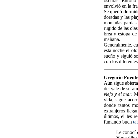
oscuras. Enrolló
envolvió en la fr
Se quedó dormido
doradas y las pla
montañas pardas.
rugido de las olas
brea y estopa de 
mañana.
Generalmente, cua
esta noche el ol
sueño y siguió so
con los diferentes
Gregorio Fuente
Aún sigue abierta
del yate de su a
viejo y el mar
. M
vida, sigue ace
donde tantos mo
extranjeros llega
últimos, el les 
fumando buen
ta
Le conocí 
Y me dijo: 