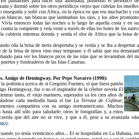
 los pantalones para hacer una almohada, poniendo el periódico de
azada y durmió sobre los otros periódicos viejos que cubrían los muelles
 enseguida y soñó con Africa, en la época en que era muchacho y con 
yas blancas, tan blancas que lastimaban los ojos, y los altos promonto
 Vivía entonces todas las noches a lo largo de aquella costa y en sus
 contra la rompiente y veía venir a través de ellas los botes de los nativo
la cubierta mientras dormía y sentía el olor de Africa que la brisa de t
ndo olía la brisa de tierra despertaba y se vestía y se iba a despertar
or de la brisa de tierra vino muy temprano y él sabía que era demasia
ñando para ver los blancos picos de las islas que se levantaban del 
 puertos y fondeaderos de las Islas Canarias.
s. Amigo de Hemingway. Por Pepe Navarro (1998):
 la polémica acerca de si Gregorio Fuentes, el que fuera patrón
migo Hemingway, fue o no el inspirador de la célebre novela
El
ientras tanto, el viejo marinero, superados ya los cien años de
rcándose cada mediodía hasta el bar
La Terraza de Cojímar
,
mentos compartiera con su amigo norteamericano. Muchos
n hasta allí sólo para saludarle; otros le fotografían y, a estos
recuerda que del aire no se vive, y que a él, pese a su avanzada edad
baco
.
cuando yo tenía veinticinco años... El se hospedaba en La Habana, en 
yo estoy haciendo un barco y, si usted quiere, usted va a ser el capitán