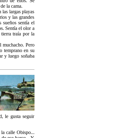
ntro de ellos. Se
 de la cama.
las largas playas
rios y las grandes
 sueños sentía el
s. Sentía el olor a
ierra traía por la
 al muchacho. Pero
do temprano en su
mar y luego soñaba
, le gusta seguir
la calle Obispo...
 de ese barco... Y