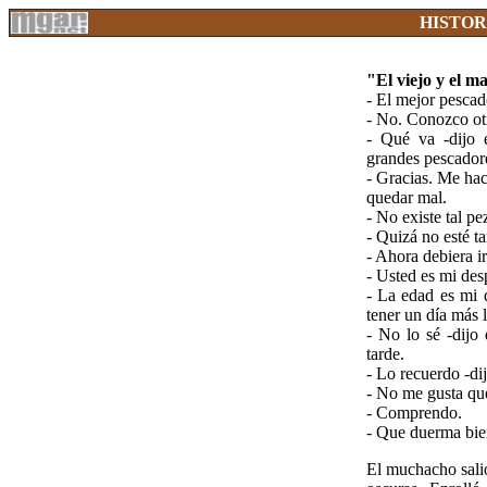
HISTOR
"El viejo y el 
- El mejor pescad
- No. Conozco ot
- Qué va -dijo 
grandes pescador
- Gracias. Me hac
quedar mal.
- No existe tal pe
- Quizá no esté t
- Ahora debiera i
- Usted es mi des
- La edad es mi d
tener un día más 
- No lo sé -dijo
tarde.
- Lo recuerdo -dij
- No me gusta que
- Comprendo.
- Que duerma bien
El muchacho salió