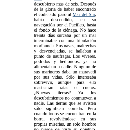
descubierto más de seis. Después
de la gloria de haber encontrado
el codiciado paso al
Mar del Sur
,
había descendido, en su
navegación por el Pacífico, hasta
el fondo de la ciénaga. No hace
treinta días surcaba por un mar
interminable con una tripulación
moribunda. Sus naves, maltrechas
y desvencijadas, se hallaban a
punto de naufragar. Los víveres,
podridos y hediondos, ya no
alimentaban a nadie. Ninguno de
sus marineros daba un maravedí
por sus vidas. Sólo interesaba
sobrevivir, aunque para ello
masticaran ratas o cueros.
¿Nuevas tierras? Ya los
descubrimientos no conmueven a
nadie. Las tierras que se avisten
sólo significan comida. Pero
cuando todos se encuentran en la
borra, revolviéndose en sus
propias miserias, un solo hombre
no pierde de vista su objetivo.