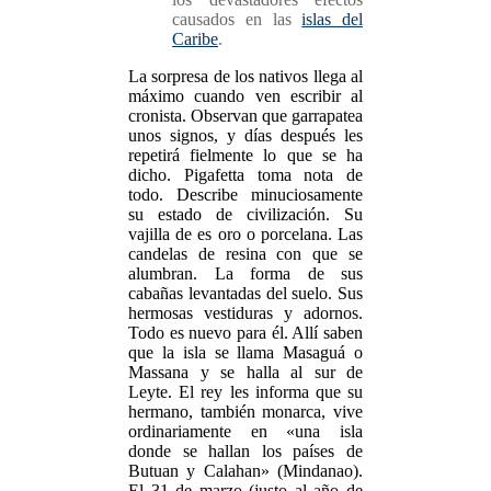
causados en las
islas del
Caribe
.
La sorpresa de los nativos llega al
máximo cuando ven escribir al
cronista. Observan que garrapatea
unos signos, y días después les
repetirá fielmente lo que se ha
dicho. Pigafetta toma nota de
todo. Describe minuciosamente
su estado de civilización. Su
vajilla de es oro o porcelana. Las
candelas de resina con que se
alumbran. La forma de sus
cabañas levantadas del suelo. Sus
hermosas vestiduras y adornos.
Todo es nuevo para él. Allí saben
que la isla se llama Masaguá o
Massana y se halla al sur de
Leyte. El rey les informa que su
hermano, también monarca, vive
ordinariamente en «una isla
donde se hallan los países de
Butuan y Calahan» (Mindanao).
El 31 de marzo (justo al año de