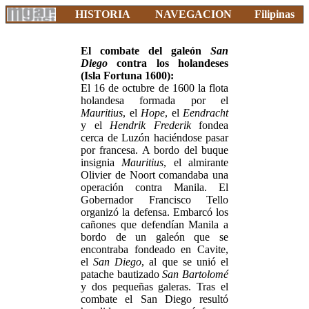
HISTORIA
NAVEGACION
Filipinas
El combate del galeón
San
Diego
contra los holandeses
(Isla Fortuna 1600):
El 16 de octubre de 1600 la flota
holandesa formada por el
Mauritius
, el
Hope
, el
Eendracht
y el
Hendrik Frederik
fondea
cerca de Luzón haciéndose pasar
por francesa. A bordo del buque
insignia
Mauritius
, el almirante
Olivier de Noort comandaba una
operación contra Manila. El
Gobernador Francisco Tello
organizó la defensa. Embarcó los
cañones que defendían Manila a
bordo de un galeón que se
encontraba fondeado en Cavite,
el
San Diego
, al que se unió el
patache bautizado
San Bartolomé
y dos pequeñas galeras. Tras el
combate el San Diego resultó