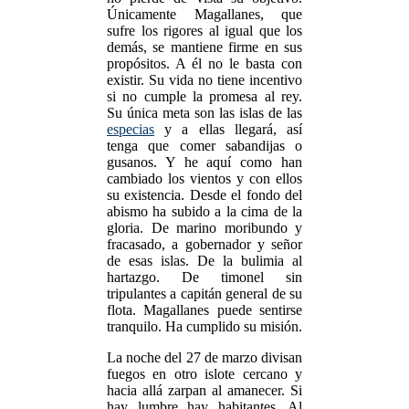
Únicamente Magallanes, que
sufre los rigores al igual que los
demás, se mantiene firme en sus
propósitos. A él no le basta con
existir. Su vida no tiene incentivo
si no cumple la promesa al rey.
Su única meta son las islas de las
especias
y a ellas llegará, así
tenga que comer sabandijas o
gusanos. Y he aquí como han
cambiado los vientos y con ellos
su existencia. Desde el fondo del
abismo ha subido a la cima de la
gloria. De marino moribundo y
fracasado, a gobernador y señor
de esas islas. De la bulimia al
hartazgo. De timonel sin
tripulantes a capitán general de su
flota. Magallanes puede sentirse
tranquilo. Ha cumplido su misión.
La noche del 27 de marzo divisan
fuegos en otro islote cercano y
hacia allá zarpan al amanecer. Si
hay lumbre hay habitantes. Al