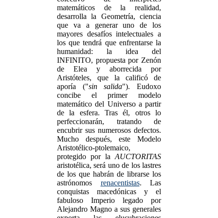
matemáticos de la realidad,
desarrolla la Geometría, ciencia
que va a generar uno de los
mayores desafíos intelectuales a
los que tendrá que enfrentarse la
humanidad: la idea del
INFINITO, propuesta por Zenón
de Elea y aborrecida por
Aristóteles, que la calificó de
aporía ("
sin salida
"). Eudoxo
concibe el primer modelo
matemático del Universo a partir
de la esfera. Tras él, otros lo
perfeccionarán, tratando de
encubrir sus numerosos defectos.
Mucho después, este Modelo
Aristotélico-ptolemaico,
protegido por la
AUCTORITAS
aristotélica, será uno de los lastres
de los que habrán de librarse los
astrónomos
renacentistas
. Las
conquistas macedónicas y el
fabuloso Imperio legado por
Alejandro Magno a sus generales
exporta las elucubraciones