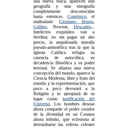
una nueva física, aparecen una
geografía y una etnografía
completamente desconocidas
hasta entonces.
Copérnico
, el
malhadado
Giordano Bruno
,
Galileo
, Newton,
Descartes
...
Intelectos exquisitos van a
derribar, no sin pagar un alto
precio, la anquilosada muralla
pseudo-aristotélica tras la que la
Iglesia Católica refugia su
carencia de autocrítica, su
decadencia filosófica y su poder
terrenal. Se afianza una nueva
concepción del mundo, aparece la
Ciencia Moderna, libre y fruto del
estudio y la experimentación, que
poco a poco devorará a la
Religión y se apropiará de su
lugar como
justificación del
Universo
. Los hombres desean
ahora compartir el poder creador
de la divinidad en un Cosmos
ahora infinito, que eclosiona al
derrumbarse las esferas celestes