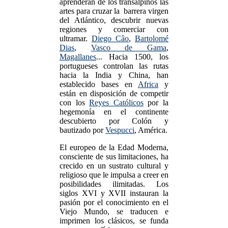
aprenderán de los transalpinos las
artes para cruzar la barrera virgen
del Atlántico, descubrir nuevas
regiones y comerciar con
ultramar.
Diego Câo
,
Bartolomé
Dias
,
Vasco de Gama
,
Magallanes
... Hacia 1500, los
portugueses controlan las rutas
hacia la India y China, han
establecido bases en
Africa
y
están en disposición de competir
con los
Reyes Católicos
por la
hegemonía en el continente
descubierto por Colón y
bautizado por
Vespucci
, América.
El europeo de la Edad Moderna,
consciente de sus limitaciones, ha
crecido en un sustrato cultural y
religioso que le impulsa a creer en
posibilidades ilimitadas. Los
siglos XVI y XVII instauran la
pasión por el conocimiento en el
Viejo Mundo, se traducen e
imprimen los clásicos, se funda