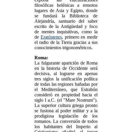
filosóficas helénicas a remotos
lugares de Asia y Egipto, donde
se fundará la Biblioteca de
Alejandría, santuario del saber
escrito de la Antigüedad y foco
de mentes inquisitivas, como la
de
Eratóstenes
, primero en medir
el radio de la Tierra gracias a sus
conocimientos trigonométricos.
Roma:
La fulgurante aparición de Roma
en la historia de Occidente será
decisiva, al lograrse en apenas
tres siglos la unificación política
de todas las regiones bañadas por
el Mediterráneo, que Estrabón
consideró en propiedad hacia el
siglo I a.C. (el "Mare Nostrum").
La superior cultura griega pronto
se fusiona al poder militar y a la
prodigiosa legislación de los
romanos. La conversión de todos
los habitantes del Imperio al
Cristianismo añadirá el tercer