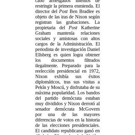
cabo arriesgados intentos de
restringir la primera enmienda. El
director del
Post
Ben Bradlee es
objeto de las iras de Nixon según
registran las grabaciones. La
propietaria del
Post
Katherine
Graham mantenía relaciones
sociales y amistosas con altos
cargos de la Administración. El
periodista de investigación Daniel
Ellsberg es quien logra obtener
los documentos filtrados
ilegalmente. Preparado para la
reelección presidencial en 1972,
Nixon exhibía sus éxitos
diplomáticos, tras sus visitas a
Pekín y Moscú, y disfrutaba de su
máxima popularidad. Los bandos
del partido demócrata estaban
muy divididos y Nixon derrotó al
senador demócrata McGovern
por una de las mayores
diferencias de votos en la historia
de las elecciones presidenciales.
El candidato republicano ganó en