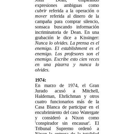
expresiones ambiguas como
cubrir
referida a la operación o
mover
referida al dinero de la
campaña para comprar silencio,
sonsaca buscando información
incriminatoria de Dean. En una
grabación le dice a Kissinger:
Nunca lo olvides. La prensa es el
enemigo. El establishment es el
enemigo. Los profesores son el
enemigo. Escribe esto cien veces
en una pizarra y nunca lo
olvides
.
1974:
En marzo de 1974, el Gran
Jurado acusó a Mitchell,
Haldeman, Ehrlichman y otros
cuatro funcionarios más de la
Casa Blanca de participar en el
encubrimiento del caso Watergate
y consideró a Nixon como
'conspirador sin encausar'. El
Tribunal Supremo ordenó a
Nixon la entrega de la totalidad