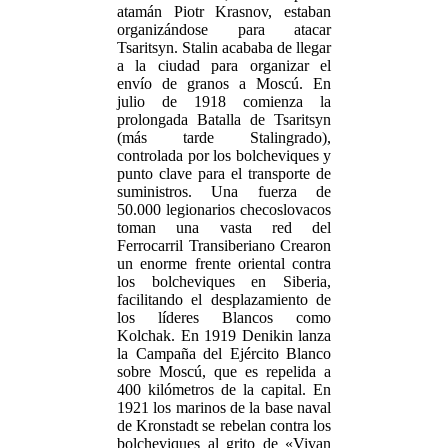
atamán Piotr Krasnov, estaban
organizándose para atacar
Tsaritsyn. Stalin acababa de llegar
a la ciudad para organizar el
envío de granos a Moscú. En
julio de 1918 comienza la
prolongada Batalla de Tsaritsyn
(más tarde Stalingrado),
controlada por los bolcheviques y
punto clave para el transporte de
suministros. Una fuerza de
50.000 legionarios checoslovacos
toman una vasta red del
Ferrocarril Transiberiano Crearon
un enorme frente oriental contra
los bolcheviques en Siberia,
facilitando el desplazamiento de
los líderes Blancos como
Kolchak. En 1919 Denikin lanza
la Campaña del Ejército Blanco
sobre Moscú, que es repelida a
400 kilómetros de la capital. En
1921 los marinos de la base naval
de Kronstadt se rebelan contra los
bolcheviques al grito de «Vivan