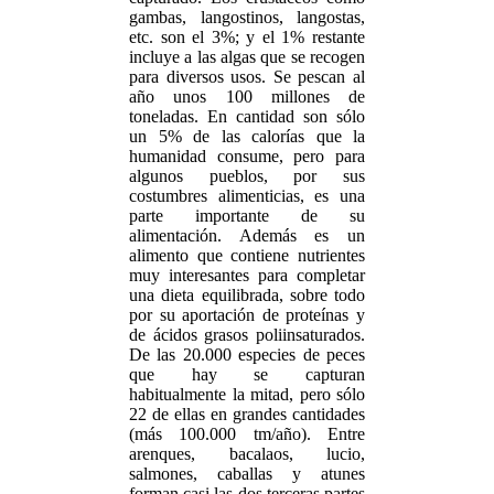
gambas, langostinos, langostas,
etc. son el 3%; y el 1% restante
incluye a las algas que se recogen
para diversos usos. Se pescan al
año unos 100 millones de
toneladas. En cantidad son sólo
un 5% de las calorías que la
humanidad consume, pero para
algunos pueblos, por sus
costumbres alimenticias, es una
parte importante de su
alimentación. Además es un
alimento que contiene nutrientes
muy interesantes para completar
una dieta equilibrada, sobre todo
por su aportación de proteínas y
de ácidos grasos poliinsaturados.
De las 20.000 especies de peces
que hay se capturan
habitualmente la mitad, pero sólo
22 de ellas en grandes cantidades
(más 100.000 tm/año). Entre
arenques, bacalaos, lucio,
salmones, caballas y atunes
forman casi las dos terceras partes