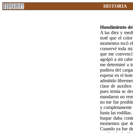
HISTORIA
Hundimiento del
A las diez y medi
noté que el colo
momentos tocó el
conservé toda mi
que me convencí 
agolpó a mi cabe
me determiné a ir
pudiera del carga
esperar en el bo
admitido libremen
clase de auxilios
pues temía se des
mandaron un remo
no me fue posible
y completamente a
hasta las rodilla
buque daba contr
momentos que des
Cuando ya fue de 