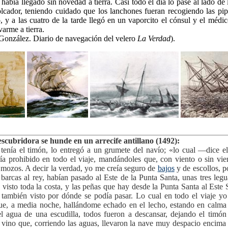
n había llegado sin novedad a tierra. Casi todo el día lo pasé al lado de
olcador, teniendo cuidado que los lanchones fueran recogiendo las pip
, y a las cuatro de la tarde llegó en un vaporcito el cónsul y el médi
arme a tierra.
 González. Diario de navegación del velero
La Verdad
).
scubridora se hunde en un arrecife antillano (1492):
tenía el timón, lo entregó a un grumete del navío; «lo cual —dice e
a prohibido en todo el viaje, mandándoles que, con viento o sin vie
 mozos. A decir la verdad, yo me creía seguro de
bajos
y de escollos, 
 barcas al rey, habían pasado al Este de la Punta Santa, unas tres legu
visto toda la costa, y las peñas que hay desde la Punta Santa al Este 
 también visto por dónde se podía pasar. Lo cual en todo el viaje yo
ue, a media noche, hallándome echado en el lecho, estando en calma 
l agua de una escudilla, todos fueron a descansar, dejando el timón 
ino que, corriendo las aguas, llevaron la nave muy despacio encima