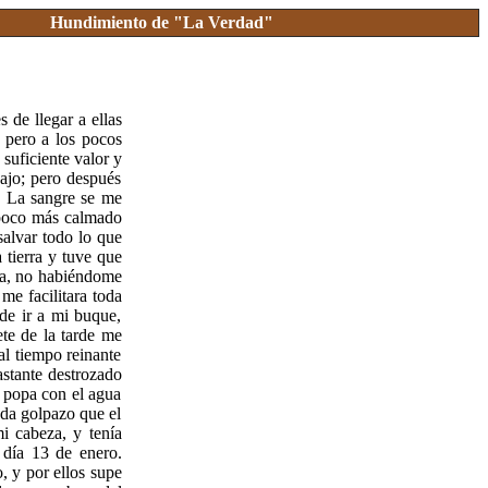
Hundimiento de "La Verdad"
 de llegar a ellas
 pero a los pocos
 suficiente valor y
ajo; pero después
. La sangre se me
 poco más calmado
salvar todo lo que
 tierra y tuve que
ña, no habiéndome
me facilitara toda
 de ir a mi buque,
ete de la tarde me
l tiempo reinante
astante destrozado
e popa con el agua
ada golpazo que el
i cabeza, y tenía
 día 13 de enero.
, y por ellos supe