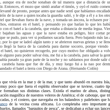
es, aunque era de noche sonaban de tal manera que a distancia de un
ir. Entonces, el mozo que sintió arañar el timón, y oyó el ruido comenz
levanté de pronto, porque antes que nadie sentí que habíamos encallado
rón de la nave a quien tocaba la guardia salió, y le dije a él y a los otr
tel que llevaban fuera de la nave, y tomada un áncora, la echasen por 
hos, entraron en el batel, y pensando yo que harían lo que les hab
o con el batel a la carabela, que estaba a distancia de media legua. Vi
e bajaban las aguas y que la nave estaba en peligro, hice cortar pr
 que se pudo, para ver si podíamos sacarla fuera. Pero bajando más las 
 por lo que se ladeó algún tanto y se abrieron nuevas grietas y se llen
to llegó la barca de la carabela para darme socorro, porque viendo 
 el batel, no quisieron recogerlo, por cuyo motivo fue obligado a vol
 alguno para poder salvar ésta, me fui a la carabela, para salvar la ge
 había pasado ya gran parte de la noche y no sabíamos por donde salir 
 carabela hasta que fue de día, y muy luego fui a la nao por dentr
andado el batel a tierra con Diego de Arana. (Hernando Colón)
a que vivía en la mar y de la mar, y que tanto abundó en nuestra Isla
 muy poco que fuera el espíritu observador que se tuviese, cuatro tip
e formaban sus distintas clases. Existía el marino de altura, distin
ulación magnífica de nuestros veleros de América; el de cabotaje, que tri
dicadas, y el costero, que navegaba en los balandros y pailebotes que h
anco
de la vecina costa africana. Lo completaba otro importante 
uelos, llamados "barquitos de pesca", se dedicaban a echar sus lances 