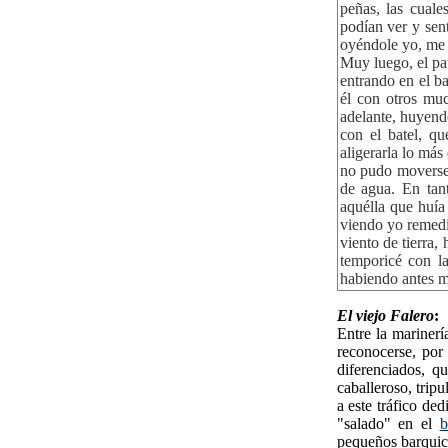
peñas, las cual
podían ver y sent
oyéndole yo, me 
Muy luego, el pat
entrando en el ba
él con otros muc
adelante, huyend
con el batel, qu
aligerarla lo más
no pudo moverse,
de agua. En tan
aquélla que huía
viendo yo remedio
viento de tierra,
temporicé con la
habiendo antes m
El viejo Falero
:
Entre la marinerí
reconocerse, por
diferenciados, qu
caballeroso, trip
a este tráfico de
"salado" en el
b
pequeños barquich