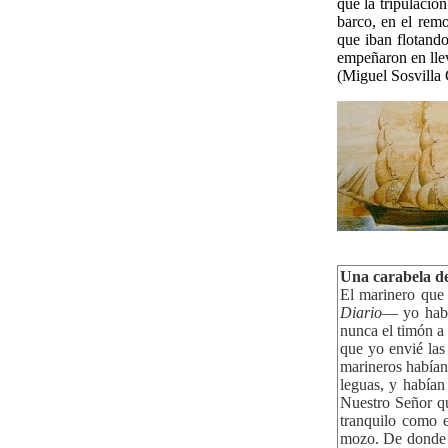
que la tripulació
barco, en el rem
que iban flotando
empeñaron en llev
(Miguel Sosvilla
Una carabela de
El marinero que 
Diario
— yo habí
nunca el timón a
que yo envié las
marineros habían 
leguas, y habían
Nuestro Señor q
tranquilo como e
mozo. De donde v