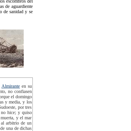
 los escombros del
as de aguardiente
co de sanidad y se
l
Almirante
en su
nto, no confiasen
porque el domingo
as y media, y los
Sudoeste, por tres
 no hice; y quiso
muerta, y el mar
al arbitrio de un
 de una de dichas