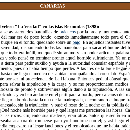
CANARIAS
 velero "La Verdad" en las islas Bermudas (1898):
a se avistaron dos barquillas de
prácticos
por la proa y momentos antes
r del mar era de poco fondo, orzando inmediatamente todo para el O;
 buque en el fondo, quedando sobre un
bajo
. En aquellos instantes tuve
 serenidad, disponiendo todas las maniobras para sacar el buque del b
que todo era inútil, me quedé sin ánimo y sin poder articular palabra
za y sólo pensé en terminar pronto aquel horrible sufrimiento. Ya un
 a tierra para pedir auxilio y ayuda a la autoridad consular española y 
mento, pues no había tiempo que perder. A las tres de la tarde llegué a
te hasta que llegó el médico de sanidad acompañando al cónsul de Espa
te por ser mi procedencia de La Habana. Entonces pedí al cónsul que 
 para salvar la tripulación y la carga, y se me proporcionaran medios
trozara de pronto y sobreviniera algún daño a la tripulación. A las si
lcador, y embarcándome en él partí para a bordo; pero a causa del ma
 llegar a bordo hasta la una de la madrugada, encontrando el buque b
negado, sin la tripulación, y pasé el resto de la noche en la toldilla d
s. ¡Qué noche más horrible pasé y qué largas me parecieron las horas! C
a las rocas, crujiendo sus maderos, eran otros tantos que sentía en m
eaba acabara de romperse para yo hundirme con él; y así llegó el
día empezaron a llegar lanchones y el remolcador que me había traído