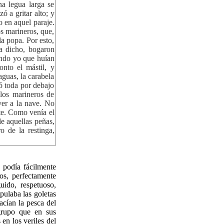
a legua larga se
ó a gritar alto; y
 en aquel paraje.
os marineros, que,
la popa. Por esto,
ía dicho, bogaron
endo yo que huían
onto el mástil, y
aguas, la carabela
ó toda por debajo
los marineros de
ver a la nave. No
nte. Como venía el
de aquellas peñas,
o de la restinga,
, podía fácilmente
os, perfectamente
guido, respetuoso,
pulaba las goletas
acían la pesca del
grupo que en sus
en los veriles del