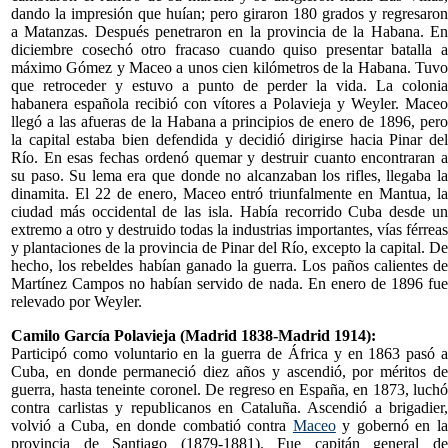
dando la impresión que huían; pero giraron 180 grados y regresaron
a Matanzas. Después penetraron en la provincia de la Habana. En
diciembre cosechó otro fracaso cuando quiso presentar batalla a
máximo Gómez y Maceo a unos cien kilómetros de la Habana. Tuvo
que retroceder y estuvo a punto de perder la vida. La colonia
habanera española recibió con vítores a Polavieja y Weyler. Maceo
llegó a las afueras de la Habana a principios de enero de 1896, pero
la capital estaba bien defendida y decidió dirigirse hacia Pinar del
Río. En esas fechas ordenó quemar y destruir cuanto encontraran a
su paso. Su lema era que donde no alcanzaban los rifles, llegaba la
dinamita. El 22 de enero, Maceo entró triunfalmente en Mantua, la
ciudad más occidental de las isla. Había recorrido Cuba desde un
extremo a otro y destruido todas la industrias importantes, vías férreas
y plantaciones de la provincia de Pinar del Río, excepto la capital. De
hecho, los rebeldes habían ganado la guerra. Los paños calientes de
Martínez Campos no habían servido de nada. En enero de 1896 fue
relevado por Weyler.
Camilo García Polavieja (Madrid 1838-Madrid 1914):
Participó como voluntario en la guerra de África y en 1863 pasó a
Cuba, en donde permaneció diez años y ascendió, por méritos de
guerra, hasta teneinte coronel. De regreso en España, en 1873, luchó
contra carlistas y republicanos en Cataluña. Ascendió a brigadier,
volvió a Cuba, en donde combatió contra
Maceo
y gobernó en l
provincia de Santiago (1879-1881). Fue capitán general de