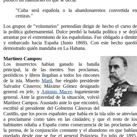
"Cuba será española o la abandonaremos convertida en
cenizas."
Los grupos de "voluntarios" pretendían dirigir de hecho el curso de
la política gubernamental. Dulce perdió la batalla política y se dejó
arrastrar por el extremismo de los españolistas. Fue obligado a dimitir
y embarcado hacia España (Junio 1869). Con este hecho quedó
demostrado quién mandaba en La Habana.
Martínez Campos:
Los insurrectos habían ganado la batalla
principal, la de las mentes. Sus proclamas,
periódicos y libros llegaban a todos los rincones
de la isla. Muerto
Martí
, fue elegido presidente
Salvador Cisneros; Máximo Gómez designado
general en jefe, y
Antonio Maceo
lugarteniente
general. Ante la gravedad de la situación, volvió
Martínez Campos. Asustado ante lo que encontró,
escribió al presidente del Gobierno Cánovas del
Castillo, que los pocos españoles que había en la isla sólo se atrevían
a proclamarse como tales en las ciudades; y que el resto de los
habitantes odiaba a España como consecuencia de las proclamas de
la prensa, de la conjuración constante y el abandono en que habían
quedado desde que se fue el general Polavieja. En julio de 1895,