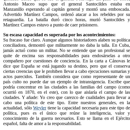
Antonio Maceo supo que el general Santocildes estaba en
Manzanillo esperando al capitán general y montó una emboscada.
Advertido Martínez Campos, ordenó atacar a los rebeldes por su
retaguardia. La batalla duró cinco horas, murió Santocildes y
Martínez Campos estuvo a punto de caer prisionero.
Su escasa capacidad es superada por los acontecimientos:
Su fracaso fue claro. Aunque algunos historiadores alaben su política
conciliadora, demostró que militarmente no daba la talla. En Cuba,
jamás actuó como un militar. No se entiende que un profesional se
quite de encima sus responsabilidades para endosárselas a otro
compañero por cuestiones de conciencia. En la carta a Cánovas le
dice que España se está jugando su destino, pero que el conserva
ciertas creencias que le prohiben llevar a cabo ejecuciones sumarias y
actos parecidos. También considera que como representante de un
país culto no puede dar un ejemplo de intransigencia. Escribe que
podría concentrar en las ciudades a las familias del campo (como
ocurrió en 1870, en el este), con lo que aislaría el campo de las
ciudades. Y añade: Yo creo que carezco de cualidades para llevar a
cabo una política de este tipo. Entre nuestros generales, en la
actualidad, sólo
Weyler
tiene la capacidad necesaria para este tipo d
política, pues es el único que reúne la inteligencia, valor y
conocimiento de la guerra necesarios. Esto se llama en el Ejército
español, falta de amor a la responsabilidad.