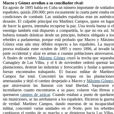
Maceo y Gómez arrollan a su conciliador rival:
En agosto de 1895 había en Cuba un número importante de soldados
españoles, quizás 200.000; pero escasamente la cuarta parte estaba en
condiciones de combatir. Las unidades españolas eran un auténtico
desastre. El culpable principal era Martínez Campos, quien en lugar
de hacer la guerra, intentaba recuperar la paz. Una teoría buena si el
enemigo también está dispuesto a compartirla, lo que no era así. Si
hubiera tomado drásticas desde un principio, hubiera obligado a los
rebeldes a parlamentar, porque está probado que Maceo y Máximo
Gómez eran aún muy débiles respecto a los españoles. La mayor
proeza realizada entre octubre de 1895 y enero 1896, al invadir la
parte occidental y alzar en armas a cuantas poblaciones atravesaron.
A finales de octubre,
Máximo Gómez
cruzó la trocha que separab
Camagüey de Las Villas, y el 6 de noviembre ordenó quemar las
plantaciones, destruir las industrias y ferrocarriles y fusilar a quienes
fueran encontrados trabajando. El fracaso militar de Martínez
Campos fue total. Concentró las tropas en las plantaciones
amenazadas y dejó el camino despejado a Maceo y
Máximo Gómez
,
que atravesaron las llanuras con total libertad. Saquearon e
incendiaron cuanto encontraron a su paso; volaron vías férreas y
quemaron
campos de azúcar
. Cuando estaban a punto de quedars
sin municiones, se las arrebataron a los españoles. Hicieron la guerra
de verdad. Martínez Campos, dando muestras de su incapacidad
militar, concentró varias unidades en el Norte, pero los rebeldes
cambiaron el rumbo de su marcha y se dirigieron hacia Las Villas,