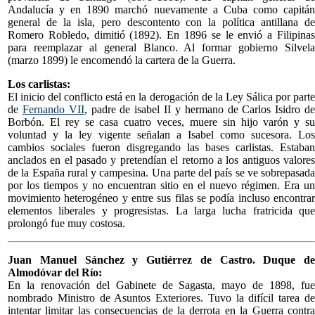
Andalucía y en 1890 marchó nuevamente a Cuba como capitán
general de la isla, pero descontento con la política antillana de
Romero Robledo, dimitió (1892). En 1896 se le envió a Filipinas
para reemplazar al general Blanco. Al formar gobierno Silvela
(marzo 1899) le encomendó la cartera de la Guerra.
Los carlistas:
El inicio del conflicto está en la derogación de la Ley Sálica por parte
de
Fernando VII
, padre de isabel II y hermano de Carlos Isidro d
Borbón. El rey se casa cuatro veces, muere sin hijo varón y su
voluntad y la ley vigente señalan a Isabel como sucesora. Los
cambios sociales fueron disgregando las bases carlistas. Estaban
anclados en el pasado y pretendían el retorno a los antiguos valores
de la España rural y campesina. Una parte del país se ve sobrepasada
por los tiempos y no encuentran sitio en el nuevo régimen. Era un
movimiento heterogéneo y entre sus filas se podía incluso encontrar
elementos liberales y progresistas. La larga lucha fratricida que
prolongó fue muy costosa.
Juan Manuel Sánchez y Gutiérrez de Castro. Duque de
Almodóvar del Río:
En la renovación del Gabinete de Sagasta, mayo de 1898, fue
nombrado Ministro de Asuntos Exteriores. Tuvo la difícil tarea de
intentar limitar las consecuencias de la derrota en la Guerra contra