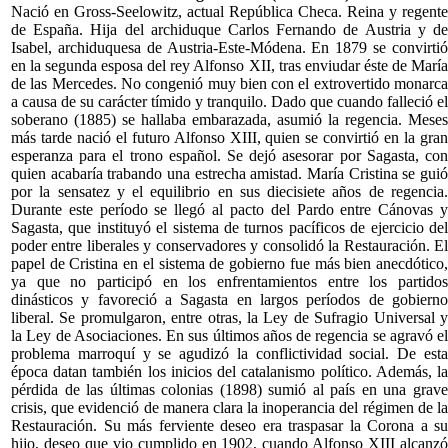
Nació en Gross-Seelowitz, actual República Checa. Reina y regente
de España. Hija del archiduque Carlos Fernando de Austria y de
Isabel, archiduquesa de Austria-Este-Módena. En 1879 se convirtió
en la segunda esposa del rey Alfonso XII, tras enviudar éste de María
de las Mercedes. No congenió muy bien con el extrovertido monarca
a causa de su carácter tímido y tranquilo. Dado que cuando falleció el
soberano (1885) se hallaba embarazada, asumió la regencia. Meses
más tarde nació el futuro Alfonso XIII, quien se convirtió en la gran
esperanza para el trono español. Se dejó asesorar por Sagasta, con
quien acabaría trabando una estrecha amistad. María Cristina se guió
por la sensatez y el equilibrio en sus diecisiete años de regencia.
Durante este período se llegó al pacto del Pardo entre Cánovas y
Sagasta, que instituyó el sistema de turnos pacíficos de ejercicio del
poder entre liberales y conservadores y consolidó la Restauración. El
papel de Cristina en el sistema de gobierno fue más bien anecdótico,
ya que no participó en los enfrentamientos entre los partidos
dinásticos y favoreció a Sagasta en largos períodos de gobierno
liberal. Se promulgaron, entre otras, la Ley de Sufragio Universal y
la Ley de Asociaciones. En sus últimos años de regencia se agravó el
problema marroquí y se agudizó la conflictividad social. De esta
época datan también los inicios del catalanismo político. Además, la
pérdida de las últimas colonias (1898) sumió al país en una grave
crisis, que evidenció de manera clara la inoperancia del régimen de la
Restauración. Su más ferviente deseo era traspasar la Corona a su
hijo, deseo que vio cumplido en 1902, cuando Alfonso XIII alcanzó