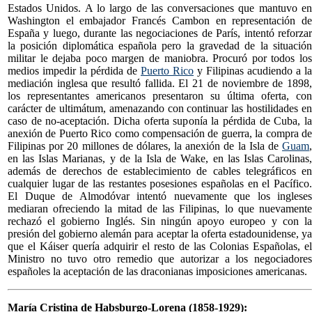
Estados Unidos. A lo largo de las conversaciones que mantuvo en
Washington el embajador Francés Cambon en representación de
España y luego, durante las negociaciones de París, intentó reforzar
la posición diplomática española pero la gravedad de la situación
militar le dejaba poco margen de maniobra. Procuró por todos los
medios impedir la pérdida de
Puerto Rico
y Filipinas acudiendo a la
mediación inglesa que resultó fallida. El 21 de noviembre de 1898,
los representantes americanos presentaron su última oferta, con
carácter de ultimátum, amenazando con continuar las hostilidades en
caso de no-aceptación. Dicha oferta suponía la pérdida de Cuba, la
anexión de Puerto Rico como compensación de guerra, la compra de
Filipinas por 20 millones de dólares, la anexión de la Isla de
Guam
,
en las Islas Marianas, y de la Isla de Wake, en las Islas Carolinas,
además de derechos de establecimiento de cables telegráficos en
cualquier lugar de las restantes posesiones españolas en el Pacífico.
El Duque de Almodóvar intentó nuevamente que los ingleses
mediaran ofreciendo la mitad de las Filipinas, lo que nuevamente
rechazó el gobierno Inglés. Sin ningún apoyo europeo y con la
presión del gobierno alemán para aceptar la oferta estadounidense, ya
que el Káiser quería adquirir el resto de las Colonias Españolas, el
Ministro no tuvo otro remedio que autorizar a los negociadores
españoles la aceptación de las draconianas imposiciones americanas.
María Cristina de Habsburgo-Lorena (1858-1929):