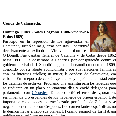
Conde de Valmaseda:
Domingo Dulce (Sotés,Logroño 1808-Amélie-les-
Bains 1869):
Participó en la represión de los agraviados en
Cataluña y luchó en las guerras carlistas. Contribuyó
decisivamente al éxito de la Vicalvarada al unirse a
O'Donell. Fue capitán general de Cataluña y de Cuba desde 1862
hasta 1866. Fue desterrado a Canarias por conspiración contra el
gobierno de Isabel II. Sucedió al general Lersundi en enero de 1869,
conocido por su talante abolicionista y por sus relaciones familiares
con los intereses criollos; su mujer, la condesa de Santovenia, era
cubana. En su época de capitán general se granjeó la enemistad entre
los tratantes de esclavos. Proclamó una amnistía para los rebeldes que
se rindieran en un plazo de cuarenta días y envió delegados para
parlamentar con
Céspedes
. Dulce cometió el error de ignorar lo
sentimientos pro españoles de los habaneros de origen español. Este
importante colectivo estaba encabezado por Julián de Zulueta y se
negaba a tener tratos con Céspedes. Los comerciantes españolistas no
le dejaron llevar a cabo sus planes. El casino español de La Habana
publicó un manifiesto en que se decía: