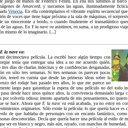
te juego de manos de Federico Fellini. En ella nos subimos al barco
imágenes de
Amarcord
, y surcamos las aguas, iluminadamente fictic
mada
Venecia
. En ella contemplamos el vibrante espíritu secuencial q
ón de voces que tiene lugar próxima a la sala de máquinas, el sorpres
 de un rinoceronte a bordo, o cuando finalmente el transatlántico qu
 de las aguas. En
Y la nave va
asistimos, en suma, a un prodigioso viaj
ón mismo de lo imaginario. [...]
E la nave va
:
mi decimoctava película. La escribí hace algún tiempo con
orque tenía que entregar una idea a no me acuerdo quién.
tres días de charlas indecisas y de confidencias desganadas,
ión en sólo tres semanas. Si tres semanas os parecen pocas
ión, tened en cuenta que desde las primeras ideas sobre la
ienzo del rodaje han pasado tres años, lo que me parece un
emente largo para garantizar la espera de una películo no del todo in
pasa desde hace unos quince años, la convivencia demasiado larga c
a por volverla odiosa: intento apartarla de mis pensamientos, no quiero 
ue se hace. Ahora que
E la nave va
está acabada, ya no estoy en con
entimientos originarios. Sólo existe la película: lo que quería hacer es 
erdo de que hablaba de personajes con un encanto fantástico, como 
rsonas desconocidas. Decía que quería hacer una película al estilo de m
a que ser en blanco y negro, más aún, rayado, con manchas de humedad