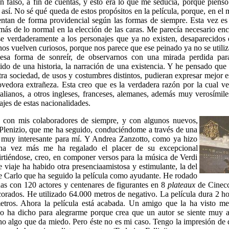
 falso, a fin de cuentas, y esto era lo que me seducía, porque piens
r así. No sé qué queda de estos propósitos en la película, porque, en el
sentan de forma providencial según las formas de siempre. Esta vez es
ás de lo normal en la elección de las caras. Me parecía necesario enc
se verdaderamente a los personajes que ya no existen, desaparecidos 
s vuelven curiosos, porque nos parece que ese peinado ya no se utiliza
 esa forma de sonreír, de observarnos con una mirada perdida para
tido de una historia, la narración de una existencia. Y he pensado que 
otra sociedad, de usos y costumbres distintos, pudieran expresar mejor e
ovedora extrañeza. Esta creo que es la verdadera razón por la cual ve
alianos, a otros ingleses, franceses, alemanes, además muy verosímil
ajes de estas nacionalidades.
do con mis colaboradores de siempre, y con algunos nuevos,
Plenizio, que me ha seguido, conduciéndome a través de una
 muy interesante para mí. Y Andrea Zanzotto, como ya hizo
na vez más me ha regalado el placer de su excepcional
irtiéndose, creo, en componer versos para la música de Verdi
e viaje ha habido otra presenciaamistosa y estimulante, la del
e Carlo que ha seguido la película como ayudante. He rodado
as con 120 actores y centenares de figurantes en 8
plateaux
de Cinecc
orados. He utilizado 64.000 metros de negativo. La película dura 2 h
tros. Ahora la película está acabada. Un amigo que la ha visto m
z lo ha dicho para alegrarme porque crea que un autor se siente muy 
o algo que da miedo. Pero éste no es mi caso. Tengo la impresión de 