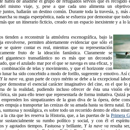
te habrá de añadirse el grupo de refugiados servios que es recogido 
n del mismo viaje, y, pese a que cada uno alimenta un objetivo d
 juntos, hallarán un destino común. Durante toda la travesía, y, más
marcha su magia esperpéntica, nada se esfuerza por demostrar que todo
ás que un itinerario ficticio, creado en un espacio inexistente y a lo 
s tienden a reconstruir la atmósfera escenográfica, bajo la
ja envolverse, permiten abiertamente evidenciar que sólo el
ue se quiere contar es real, mientras que su representación
camente fruto de la ideación fantástica. Claramente se
l gigantesco transatlántico no es más que un decorado
lado, que el azulado mar por el que se navega es una eficaz, y
, combinación de telas y movimiento, y que el horizonte con
o lunar ha sido concebido a modo de forillo, sugerente y emotivo. Así 
Y la nave va
, gran parte de cuyo mérito se debe a la excepcional labor
 por demostrar el esencial carácter imaginativo del cine, en el que lo 
a de la realidad, pudiendo incluso ofrecer de ésta una visión ele
órica, sin para ello tener que representarla de forma imitativa. Quizá p
 emprenden los simpatizantes de la gran diva de la ópera, debe con
es empuja a transportar las cenizas de su amada hasta su tierra natal. E
, suntuosa y nostálgica, es sobre todo un recorrido dentro de ellos mis
 la cita que les reserva la Historia, que, a las puertas de la
Primera G
r sustancialmente su rumbo político y social, y con él el espírit
jos y agotados tiempos. Fastuosa y brillante,
Y la nave va
resulta ser