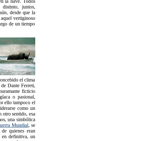
en la nave. Todos
istinto, juntos,
 aún, desde que la
 aquel vertiginoso
largo de un tiempo
concebido el clima
 de Dante Ferreti,
puramante ficticio
gíaca o pasional,
or ello tampoco el
siderarse como un
n otro sentido, esa
mos, una simbólica
uerra Mundial
, se
u de quienes eran
, en definitiva, un