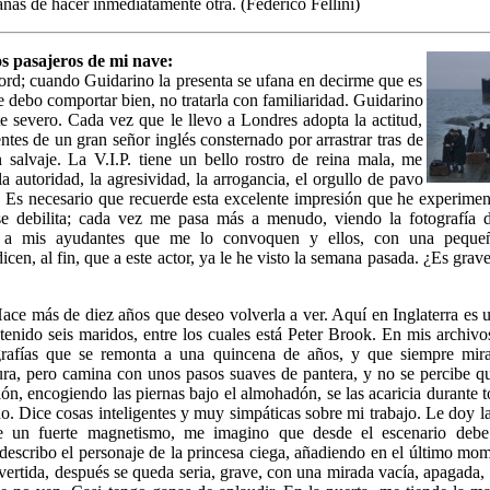
anas de hacer inmediatamente otra. (Federico Fellini)
s pasajeros de mi nave:
ford; cuando Guidarino la presenta se ufana en decirme que es
e debo comportar bien, no tratarla con familiaridad. Guidarino
 severo. Cada vez que le llevo a Londres adopta la actitud,
entes de un gran señor inglés consternado por arrastrar tras de
 salvaje. La V.I.P. tiene un bello rostro de reina mala, me
la autoridad, la agresividad, la arrogancia, el orgullo de pavo
i. Es necesario que recuerde esta excelente impresión que he experime
e debilita; cada vez me pasa más a menudo, viendo la fotografía d
 a mis ayudantes que me lo convoquen y ellos, con una pequeña
cen, al fin, que a este actor, ya le he visto la semana pasada. ¿Es grave
. Hace más de diez años que deseo volverla a ver. Aquí en Inglaterra es
tenido seis maridos, entre los cuales está Peter Brook. En mis archiv
grafías que se remonta a una quincena de años, y que siempre mira
ura, pero camina con unos pasos suaves de pantera, y no se percibe q
illón, encogiendo las piernas bajo el almohadón, se las acaricia durante 
. Dice cosas inteligentes y muy simpáticas sobre mi trabajo. Le doy l
ne un fuerte magnetismo, me imagino que desde el escenario debe 
describo el personaje de la princesa ciega, añadiendo en el último m
ivertida, después se queda seria, grave, con una mirada vacía, apagada, 