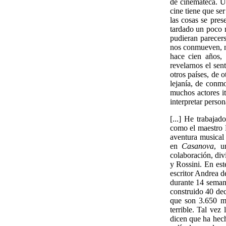
de cinemateca. Un
cine tiene que se
las cosas se pre
tardado un poco m
pudieran parecer
nos conmueven, no
hace cien años,
revelarnos el sen
otros países, de 
lejanía, de conm
muchos actores it
interpretar person
[...] He trabaja
como el maestro 
aventura musical
en
Casanova
, u
colaboración, div
y Rossini. En est
escritor Andrea d
durante 14 seman
construido 40 dec
que son 3.650 me
terrible. Tal ve
dicen que ha hech