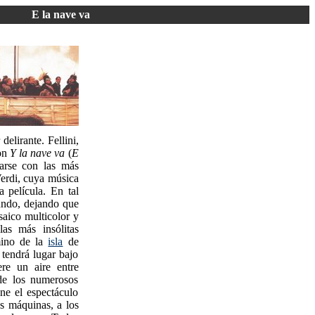
E la nave va
elirante. Fellini,
con
Y la nave va
(
E
iarse con las más
Verdi, cuya música
 película. En tal
mundo, dejando que
saico multicolor y
as más insólitas
amino de la
isla
de
 tendrá lugar bajo
re un aire entre
 de los numerosos
e el espectáculo
s máquinas, a los