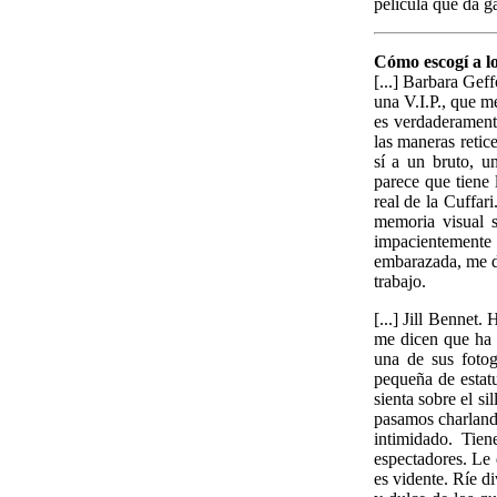
película que da g
Cómo escogí a lo
[...] Barbara Gef
una V.I.P., que m
es verdaderamente
las maneras retic
sí a un bruto, un
parece que tiene 
real de la Cuffar
memoria visual s
impacientemente
embarazada, me di
trabajo.
[...] Jill Bennet
me dicen que ha 
una de sus foto
pequeña de estat
sienta sobre el s
pasamos charlando
intimidado. Tie
espectadores. Le 
es vidente. Ríe d