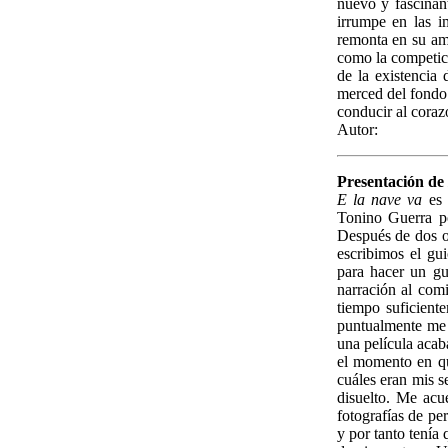
nuevo y fascinan
irrumpe en las 
remonta en su a
como la competici
de la existencia
merced del fondo
conducir al coraz
Autor:
Presentación de
E la nave va
es 
Tonino Guerra p
Después de dos o 
escribimos el gu
para hacer un gu
narración al com
tiempo suficient
puntualmente me 
una película acab
el momento en q
cuáles eran mis s
disuelto. Me acu
fotografías de pe
y por tanto tení