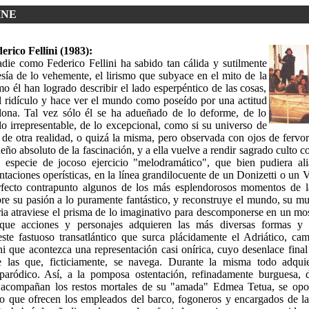
INE
derico Fellini (1983):
die como Federico Fellini ha sabido tan cálida y sutilmente
esía de lo vehemente, el lirismo que subyace en el mito de la
o él han logrado describir el lado esperpéntico de las cosas,
l ridículo y hace ver el mundo como poseído por una actitud
rlona. Tal vez sólo él se ha adueñado de lo deforme, de lo
lo irrepresentable, de lo excepcional, como si su universo de
de otra realidad, o quizá la misma, pero observada con ojos de fervor d
ueño absoluto de la fascinación, y a ella vuelve a rendir sagrado culto 
a especie de jocoso ejercicio "melodramático", que bien pudiera al
ntaciones operísticas, en la línea grandilocuente de un Donizetti o un 
ecto contrapunto algunos de los más esplendorosos momentos de la
abre su pasión a lo puramente fantástico, y reconstruye el mundo, su 
oria atraviese el prisma de lo imaginativo para descomponerse en un mo
 que acciones y personajes adquieren las más diversas formas y l
este fastuoso transatlántico que surca plácidamente el Adriático, c
ni que acontezca una representación casi onírica, cuyo desenlace final
e las que, ficticiamente, se navega. Durante la misma todo adquie
 paródico. Así, a la pomposa ostentación, refinadamente burguesa,
 acompañan los restos mortales de su "amada" Edmea Tetua, se opon
ro que ofrecen los empleados del barco, fogoneros y encargados de la