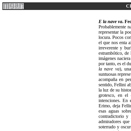
C
E la nave va
. Fe
Probablemente na
representar la po
locura. Pocos com
el que nos enta a
irreverente y bu
estrambótico, de 
imágenes naciera 
por tanto, es el d
la nave va
), un
suntuosas represe
acompaña en perf
sentido, Fellini 
la luz de su hist
grotesco, en el
intenciones. En 
Erimo, deja Felli
esas aguas sobr
contradictorio y
admiradores que
soterrado y oscu