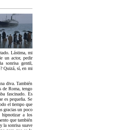
ntado. Lástima, mi
e un actor, pedir
 sonrisa gentil,
? Quizá, sí, en mi
 una diva. También
os de Roma, tengo
ba fascinado. Es
ue es pequeña. Se
todo el tiempo que
as gracias un poco
hipnotizar a los
omento que también
y la sonrisa suave