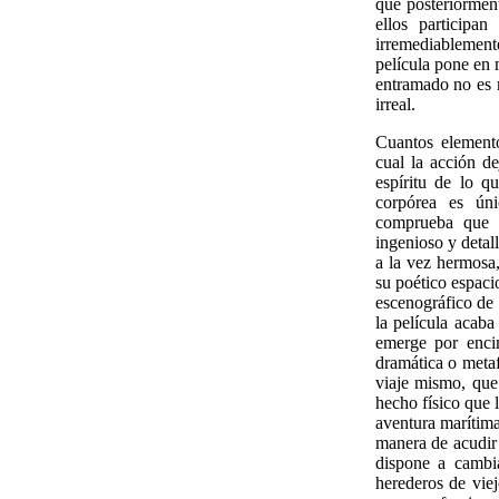
que posteriormen
ellos participa
irremediablemente
película pone en 
entramado no es m
irreal.
Cuantos elemento
cual la acción de
espíritu de lo q
corpórea es úni
comprueba que e
ingenioso y detal
a la vez hermosa
su poético espaci
escenográfico de
la película acaba
emerge por encim
dramática o metaf
viaje mismo, que
hecho físico que l
aventura marítima
manera de acudir a
dispone a cambia
herederos de vie