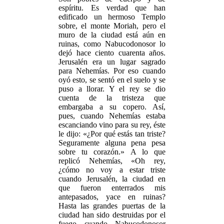
espíritu. Es verdad que han
edificado un hermoso Templo
sobre, el monte Moriah, pero el
muro de la ciudad está aún en
ruinas, como Nabucodonosor lo
dejó hace ciento cuarenta años.
Jerusalén era un lugar sagrado
para Nehemías. Por eso cuando
oyó esto, se sentó en el suelo y se
puso a llorar. Y el rey se dio
cuenta de la tristeza que
embargaba a su copero. Así,
pues, cuando Nehemías estaba
escanciando vino para su rey, éste
le dijo: «¿Por qué estás tan triste?
Seguramente alguna pena pesa
sobre tu corazón.» A lo que
replicó Nehemías, «Oh rey,
¿cómo no voy a estar triste
cuando Jerusalén, la ciudad en
que fueron enterrados mis
antepasados, yace en ruinas?
Hasta las grandes puertas de la
ciudad han sido destruidas por el
fuego cuando Nabucodonosor