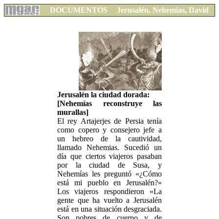
DOCUMENTOS
Jerusalén, Nehemías, David
Jerusalén la ciudad dorada:
[Nehemías reconstruye las
murallas]
El rey Artajerjes de Persia tenía
como copero y consejero jefe a
un hebreo de la cautividad,
llamado Nehemias. Sucedió un
día que ciertos viajeros pasaban
por la ciudad de Susa, y
Nehemías les preguntó «¿Cómo
está mi pueblo en Jerusalén?»
Los viajeros respondieron «La
gente que ha vuelto a Jerusalén
está en una situación desgraciada.
Son pobres de cuerpo y de