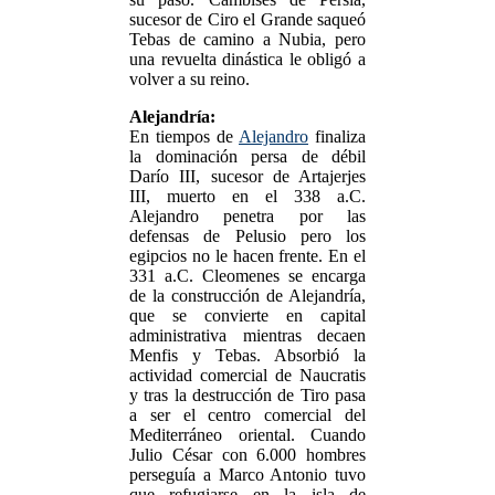
sucesor de Ciro el Grande saqueó
Tebas de camino a Nubia, pero
una revuelta dinástica le obligó a
volver a su reino.
Alejandría:
En tiempos de
Alejandro
finaliza
la dominación persa de débil
Darío III, sucesor de Artajerjes
III, muerto en el 338 a.C.
Alejandro penetra por las
defensas de Pelusio pero los
egipcios no le hacen frente. En el
331 a.C. Cleomenes se encarga
de la construcción de Alejandría,
que se convierte en capital
administrativa mientras decaen
Menfis y Tebas. Absorbió la
actividad comercial de Naucratis
y tras la destrucción de Tiro pasa
a ser el centro comercial del
Mediterráneo oriental. Cuando
Julio César con 6.000 hombres
perseguía a Marco Antonio tuvo
que refugiarse en la isla de