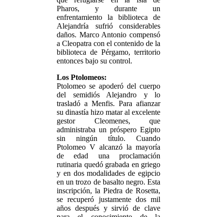
Pharos, y durante un
enfrentamiento la biblioteca de
Alejandría sufrió considerables
daños. Marco Antonio compensó
a Cleopatra con el contenido de la
biblioteca de Pérgamo, territorio
entonces bajo su control.
Los Ptolomeos:
Ptolomeo se apoderó del cuerpo
del semidiós Alejandro y lo
trasladó a Menfis. Para afianzar
su dinastía hizo matar al excelente
gestor Cleomenes, que
administraba un próspero Egipto
sin ningún título. Cuando
Ptolomeo V alcanzó la mayoría
de edad una proclamación
rutinaria quedó grabada en griego
y en dos modalidades de egipcio
en un trozo de basalto negro. Esta
inscripción, la Piedra de Rosetta,
se recuperó justamente dos mil
años después y sirvió de clave
para el conocimiento de la