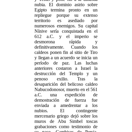
nubia. El dominio asirio sobre
Egipto termina pronto en un
repliegue porque su extenso
territorio es asediado por
numerosos enemigos. Su capital
Nínive sería conquistada en el
612 a.C. y el imperio se
desmorona rápida y
definitivamente. Cuando los
caldeos ponen fin al sitio de Tiro
y llegan a un acuerdo se inicia un
período de paz. Las luchas
anteriores costaron a Israel la
destrucción del Templo y un
penoso exilio. Tras la
desaparición del belicoso caldeo
Nabucodonosor, muerto en el 561
a.C. una expedición de
demostración de fuerza fue
enviada a amedrentar a los
nubios. El contingente
mercenario griego dejó sobre los
muros de Abu Simbel toscas
grabaciones como testimonio de
su paso. Cambises de Persia,