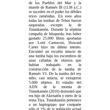
de los Pueblos del Mar y la
muerte de Ramsés III (1138 a.C.)
se suceden en el poder los débiles
reyes ramésidas. En esos años
todas las tumbas de Tebas fueron
saqueadas excepto la de
Tutankamón. Durante la séptima
campaña de búsqueda, tras haber
gastado 25.000 libras aportadas
por Lord Carnavon, Howard
Carter hizo un último intento.
Encontró un escalón intacto de
una tumba bajo los escombros de
unas cabañas de obreros que
habían trabajado en la
construcción de la tumba de
Ramsés VI. De la tumba del rey
niño, casi intacta, se extrajeron
5.000 objetos. El estudio del
ADN de la momia de
Tutankamón (2010) demostró que
era hijo de Akenatón y nieto de la
reina Tiya. Tutankamón pertenece
a un haplogrupo que comparte
sólo el 1% de la población actual