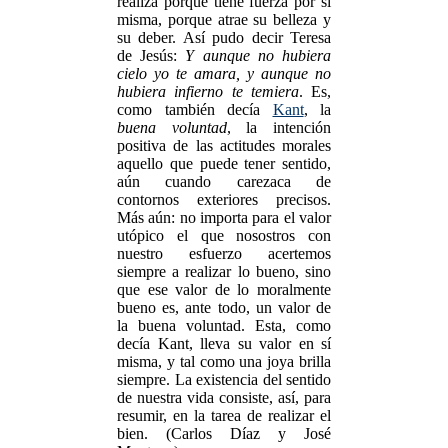
realiza porque tiene fuerza por sí
misma, porque atrae su belleza y
su deber. Así pudo decir Teresa
de Jesús:
Y aunque no hubiera
cielo yo te amara, y aunque no
hubiera infierno te temiera
. Es,
como también decía
Kant
, la
buena voluntad
, la intención
positiva de las actitudes morales
aquello que puede tener sentido,
aún cuando carezaca de
contornos exteriores precisos.
Más aún: no importa para el valor
utópico el que nosostros con
nuestro esfuerzo acertemos
siempre a realizar lo bueno, sino
que ese valor de lo moralmente
bueno es, ante todo, un valor de
la buena voluntad. Esta, como
decía Kant, lleva su valor en sí
misma, y tal como una joya brilla
siempre. La existencia del sentido
de nuestra vida consiste, así, para
resumir, en la tarea de realizar el
bien. (Carlos Díaz y José