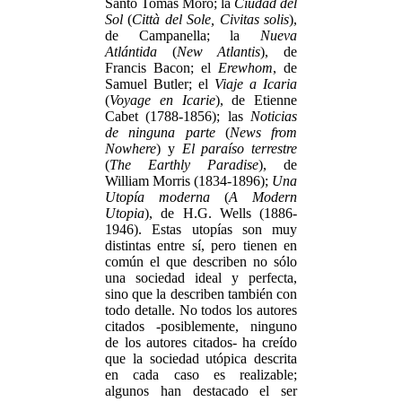
Santo Tomás Moro; la
Ciudad del
Sol
(
Città del Sole, Civitas solis
),
de Campanella; la
Nueva
Atlántida
(
New Atlantis
), de
Francis Bacon; el
Erewhom
, de
Samuel Butler; el
Viaje a Icaria
(
Voyage en Icarie
), de Etienne
Cabet (1788-1856); las
Noticias
de ninguna parte
(
News from
Nowhere
) y
El paraíso terrestre
(
The Earthly Paradise
), de
William Morris (1834-1896);
Una
Utopía moderna
(
A Modern
Utopia
), de H.G. Wells (1886-
1946). Estas utopías son muy
distintas entre sí, pero tienen en
común el que describen no sólo
una sociedad ideal y perfecta,
sino que la describen también con
todo detalle. No todos los autores
citados -posiblemente, ninguno
de los autores citados- ha creído
que la sociedad utópica descrita
en cada caso es realizable;
algunos han destacado el ser