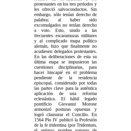
protestantes en los tres periodos y
les ofreció salvoconductos. Sin
embargo, sólo tenían derecho de
palabra; al haber sido
excomulgados no tenían derecho
a voto. Esto, unido a las
frecuentes escaramuzas militares
y al complicado mapa político
alemán, hizo que finalmente no
acudiesen delegados protestantes.
En las deliberaciones de esta su
última etapa se impusieron las
cuestiones disciplinarias, para
hacer hincapié en el problema
pendiente de la residencia
episcopal, considerado por todas
las partes clave para la auténtica
aplicación de una reforma
eclesiástica. El hábil legado
pontificio Giovanni Morone
armonizó posturas opuestas y
logró clausurar el Concilio. En
1564 Pío IV publicó la Profesión
de la fe tridentina (por Tridentum,
el antiguo nombre romano de