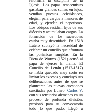
reformara la disciplina de la
Iglesia. Los papas renacentistas
gastaban grandes sumas en lujos,
vendían puestos eclesiásticos,
elegían para cargos a menores de
edad, y ejercían el nepotismo.
Los obispos residían lejos de sus
diócesis y acumulaban cargos. La
formación de los sacerdotes
estaba muy descuidada. En 1518
Lutero subrayó la necesidad de
celebrar un concilio que afrontara
las polémicas surgidas. En la
Dieta de Worms (1521) acusó al
papa de ejercer la tiranía. El
Concilio de Letrán (1512-1517)
se había quedado muy corto en
limitar los excesos y concluyó sus
deliberaciones antes de que se
plantearan las nuevas cuestiones
suscitadas por Lutero.
Carlos V
,
con sus territorios alemanes en un
proceso de profunda división,
presionó para su convocatoria
todo lo que pudo. Llegó a