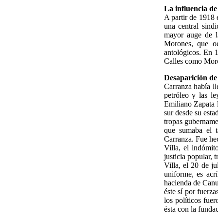
La influencia d
A partir de 1918 
una central sindi
mayor auge de l
Morones, que oc
antológicos. En 
Calles como Moro
Desaparición de 
Carranza había l
petróleo y las le
Emiliano Zapata l
sur desde su esta
tropas gubernamen
que sumaba el ta
Carranza. Fue hec
Villa, el indómit
justicia popular,
Villa, el 20 de j
uniforme, es acr
hacienda de Canut
éste sí por fuerz
los políticos fuer
ésta con la funda