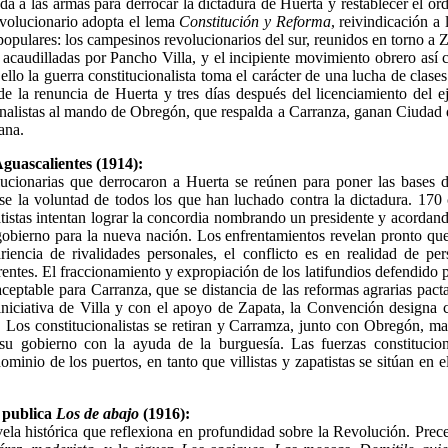
a a las armas para derrocar la dictadura de Huerta y restablecer el ord
volucionario adopta el lema
Constitución y Reforma
, reivindicación a
 populares: los campesinos revolucionarios del sur, reunidos en torno a Z
, acaudilladas por Pancho Villa, y el incipiente movimiento obrero as
 ello la guerra constitucionalista toma el carácter de una lucha de clase
 la renuncia de Huerta y tres días después del licenciamiento del ejé
onalistas al mando de Obregón, que respalda a Carranza, ganan Ciudad
ana.
guascalientes (1914):
lucionarias que derrocaron a Huerta se reúnen para poner las bases 
e la voluntad de todos los que han luchado contra la dictadura. 170 ca
atistas intentan lograr la concordia nombrando un presidente y acordan
obierno para la nueva nación. Los enfrentamientos revelan pronto que
iencia de rivalidades personales, el conflicto es en realidad de per
rentes. El fraccionamiento y expropiación de los latifundios defendido po
ceptable para Carranza, que se distancia de las reformas agrarias pact
iniciativa de Villa y con el apoyo de Zapata, la Convención designa 
. Los constitucionalistas se retiran y Carramza, junto con Obregón, m
su gobierno con la ayuda de la burguesía. Las fuerzas constitucion
dominio de los puertos, en tanto que villistas y zapatistas se sitúan en e
 publica
Los de abajo
(1916):
la histórica que reflexiona en profundidad sobre la Revolución. Prece