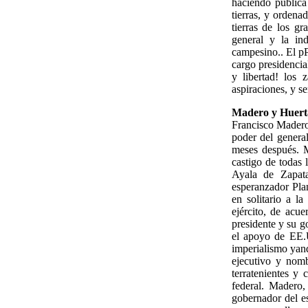
haciendo pública
tierras, y orden
tierras de los g
general y la in
campesino.. El p
cargo presidencia
y libertad! los 
aspiraciones, y s
Madero y Huerta
Francisco Madero 
poder del general
meses después. Ma
castigo de todas 
Ayala de Zapat
esperanzador Plan
en solitario a l
ejército, de acue
presidente y su g
el apoyo de EE.U
imperialismo yan
ejecutivo y nomb
terratenientes y 
federal. Madero,
gobernador del e