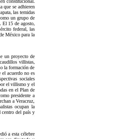
en constitucional.
 la que se adhieren
apata, las temidas
í como un grupo de
s. El 15 de agosto,
rcito federal, las
 de México para la
de un proyecto de
udillos villistas,
do la formación de
 el acuerdo no es
spectivas sociales
r el villismo y el
adas en el Plan de
como presidente a
archan a Veracruz,
alistas ocupan la
l centro del país y
dió a esta célebre