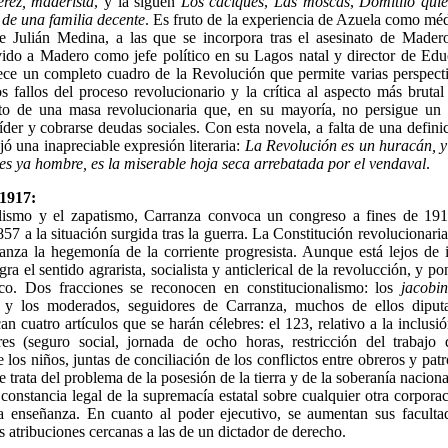
rez, maderista
, y la siguen
Los caciques
,
Las moscas
,
Domitilo quie
 de una familia decente
. Es fruto de la experiencia de Azuela como méd
de Julián Medina, a las que se incorpora tras el asesinato de Madero.
rvido a Madero como jefe político en su Lagos natal y director de Edu
ce un completo cuadro de la Revolución que permite varias perspectiv
os fallos del proceso revolucionario y la crítica al aspecto más brutal
ato de una masa revolucionaria que, en su mayoría, no persigue un i
íder y cobrarse deudas sociales. Con esta novela, a falta de una defini
jó una inapreciable expresión literaria:
La Revolución es un huracán, y
 es ya hombre, es la miserable hoja seca arrebatada por el vendaval
.
 1917:
llismo y el zapatismo, Carranza convoca un congreso a fines de 191
857 a la situación surgida tras la guerra. La Constitución revolucionari
anza la hegemonía de la corriente progresista. Aunque está lejos de i
ra el sentido agrarista, socialista y anticlerical de la revolucción, y p
co. Dos fracciones se reconocen en constitucionalismo: los
jacobi
y los moderados, seguidores de Carranza, muchos de ellos diput
an cuatro artículos que se harán célebres: el 123, relativo a la inclusi
res (seguro social, jornada de ocho horas, restricción del trabajo
e los niños, juntas de conciliación de los conflictos entre obreros y pat
e trata del problema de la posesión de la tierra y de la soberanía nacional
constancia legal de la supremacía estatal sobre cualquier otra corporac
la enseñanza. En cuanto al poder ejecutivo, se aumentan sus facultad
s atribuciones cercanas a las de un dictador de derecho.