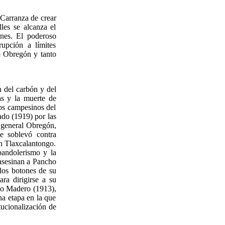
 Carranza de crear
lles se alcanza el
nes. El poderoso
upción a límites
o Obregón y tanto
 del carbón y del
ras y la muerte de
los campesinos del
ado (1919) por las
l general Obregón,
se soblevó contra
en Tlaxcalantongo.
 bandolerismo y la
 asesinan a Pancho
 los botones de su
ra dirigirse a su
sco Madero (1913),
na etapa en la que
itucionalización de