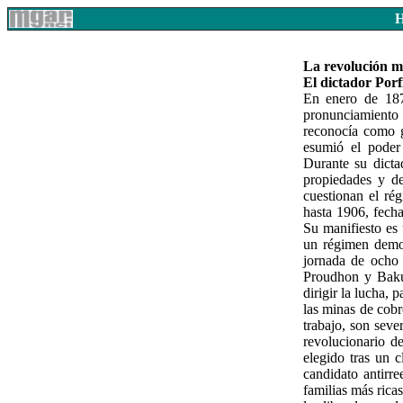
La revolución m
El dictador Porf
En enero de 1876
pronunciamiento
reconocía como g
esumió el poder
Durante su dicta
propiedades y d
cuestionan el rég
hasta 1906, fech
Su manifiesto es 
un régimen democ
jornada de ocho 
Proudhon y Bakun
dirigir la lucha, 
las minas de cobr
trabajo, son seve
revolucionario de
elegido tras un c
candidato antirr
familias más ricas