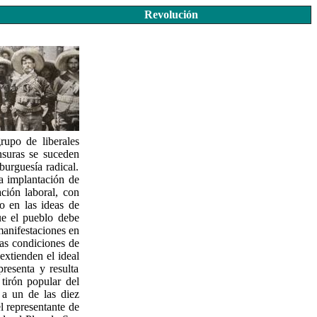
Revolución
upo de liberales
nsuras se suceden
urguesía radical.
la implantación de
ción laboral, con
o en las ideas de
ue el pueblo debe
 manifestaciones en
mas condiciones de
extienden el ideal
presenta y resulta
 tirón popular del
 a un de las diez
el representante de