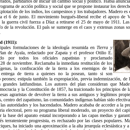
erados, partidarios de iniciar un cambio social y político. Había anunci
rograma de acción política y social que se propone instaurar los derec
xplotación de los indios, los campesinos y los trabajadores. Madero e
a el 6 de junio. El movimiento burgués-liberal recibe el apoyo de V
e la guerra civil fuerza a Díaz a retirarse el 25 de mayo de 1911. La
fo de la revolución. El país se sumerge en el caos y extensas zonas s
.
d (1911):
ipales formulaciones de la ideología resumida en
Tierra y
lan de Ayala, redactado por Zapata y el profesor Otilio E.
do por todos los oficiales zapatistas y proclamado
 28 de noviembre. Reclamaba la inmediata restitución de los
ígenas, la confiscación de la tierra a los enemigos de la
 entrega de tierra a quienes no la posean, tanto si son
peones; estipula también la expropiación, previa indemnización, de la
os grandes latifundistas. Los autores del plan consideran que Mad
emocracia y la Constitución de 1857, ha traicionado los principios de l
sas agraristas de devolver la tierra a sus antiguos y legítimos propie
, centro del zapatismo, las comunidades indígenas habían sido efecti
r las autoridades y los hacendados. Madero acababa de acceder a la pre
ria electoral, pero su programa liberal moderado, un proyecto del cap
 la base del aparato estatal incorporando a las capas medias y garan
s terrateniente progresista, es rechazado por las clases populares. 
iques, ha iniciado una aproximación a la alta jerarquía eclesiástica y a 