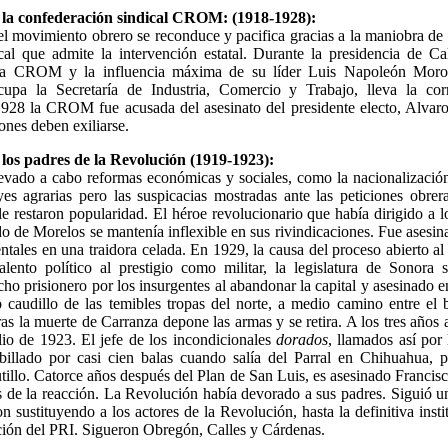
e la confederación sindical CROM: (1918-1928):
el movimiento obrero se reconduce y pacifica gracias a la maniobra de
cal que admite la intervención estatal. Durante la presidencia de Ca
a CROM y la influencia máxima de su líder Luis Napoleón Moro
upa la Secretaría de Industria, Comercio y Trabajo, lleva la corr
1928 la CROM fue acusada del asesinato del presidente electo, Alvar
nes deben exiliarse.
los padres de la Revolución (1919-1923):
levado a cabo reformas económicas y sociales, como la nacionalización
yes agrarias pero las suspicacias mostradas ante las peticiones obre
e restaron popularidad. El héroe revolucionario que había dirigido a 
do de Morelos se mantenía inflexible en sus rivindicaciones. Fue asesin
tales en una traidora celada. En 1929, la causa del proceso abierto a
lento político al prestigio como militar, la legislatura de Sonora 
ho prisionero por los insurgentes al abandonar la capital y asesinado 
o caudillo de las temibles tropas del norte, a medio camino entre el
 tras la muerte de Carranza depone las armas y se retira. A los tres años
ulio de 1923. El jefe de los incondicionales
dorados
, llamados así por
ibillado por casi cien balas cuando salía del Parral en Chihuahua, pa
illo. Catorce años después del Plan de San Luis, es asesinado Franci
as de la reacción. La Revolución había devorado a sus padres. Siguió u
on sustituyendo a los actores de la Revolución, hasta la definitiva inst
ción del PRI. Sigueron Obregón, Calles y Cárdenas.