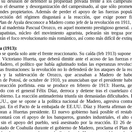
 su desisión de defender la propiedad privada frente a los campesi
ado el desarme y desorganización del campesinado, al que sólo promete
randes propietarios. Además de perder el apoyo de las fuerzas popula
decisión del régimen disgustará a la reacción, que exige poner f
Plan de Ayala desconoce a Madero como jefe de la revolución en 1911, 
l al maderista Pascual Orozco, en aquel momento prestigioso general. A
zapatistas, núcleo del movimiento agrarista, pelearán sin tregua po
erán el foco revolucionario más romántico, así como más difícil de exting
 (1913):
se queda solo ante el frente reaccionario. Su caída (feb 1913) supone e
 Victoriano Huerta, que deberá dimitir ante el acoso de las fuerzas 
dero, el político que había aglutinado todas las esperanzas revoluci
las frustraciones: la revolución no lo defenderá de los ataques de la re
a y la sublevación de Orozco, que acusaban a Madero de habe
 de Potosí, de octubre de 1910, ya anunciaban que el presidente habr
a reacción porfirista. esta se produce en febrero de 1913: Huerta, ge
rdo con el general Félix Díaz, derroca y detiene tras el cuartelazo 
obierno. La reacción antimaderista triunfa sin demasiadas dificultades.
U., que se opone a la política nacional de Madero, agresiva contra 
qui. En el Pacto de la embajada de EE.UU. Díaz y Huerta afirman de
ran a Huertas presidente. El nuevo gobierno hará posible el restab
contará con el apoyo de los banqueros, grandes industriales, el alto c
 sin el apoyo del pueblo, será asesinado por la reacción. El 26 d
stado de Coahuila durante el gobierno de Madero, proclama el Plan 