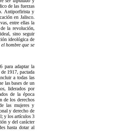
re ser diputado
y
ico de las fuerzas
 Antiporfirista y
cación en Jalisco.
as, entre ellas la
 de la revolución,
deal, sino seguir
ción ideológica de
 el hombre que se
6 para adaptar la
a de 1917, pactada
ncluir a todas las
one las bases de un
nos
, liderados por
ados de la época
ón de los derechos
 de las mujeres y
ronal y derecho de
; y los artículos 3
ión y del carácter
es hasta dotar al