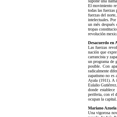
supone una llamad
El movimiento re
todas las fuerzas
fuerzas del norte
intelectuales. Por
un més después de
tropas constituci
revolución mexic
Desacuerdo en A
Las fuerzas revo
nación que expres
carrancista y zap
un programa de g
posible. Con apar
radicalmente dife
zapatismo no es a
Ayala (1911). A 
Eulalio Gutiérrez
donde establece 
periferia, con el 
ocupan la capital.
Mariano Azuela
Una vigorosa nove