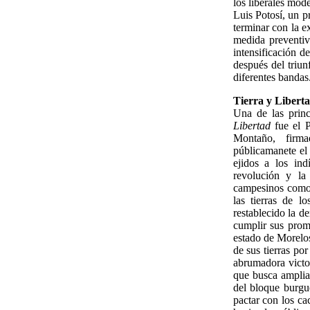
los liberales mod
Luis Potosí, un p
terminar con la e
medida preventiv
intensificación d
después del triun
diferentes bandas
Tierra y Liberta
Una de las princ
Libertad
fue el P
Montaño, firma
públicamanete el
ejidos a los ind
revolución y la
campesinos como 
las tierras de l
restablecido la d
cumplir sus prome
estado de Morelos
de sus tierras po
abrumadora victo
que busca ampliar
del bloque burgué
pactar con los cac