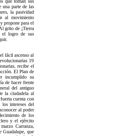
nos que toman sus
 una parte de las
res, la pasividad
in al movimiento
y propone para el
l grito de ¡Tierra
r el logro de sus
uir.
l fácil ascenso al
revolucionarias 19
onarias, recibe el
acción. El Plan de
r incumplido su
ía de hacer frente
neral del antiguo
de la ciudadela al
 Huerta cuenta con
los intereses del
sconocer al poder
lecimiento de los
lero y el ejército
e marzo Carranza,
de Guadalupe, que