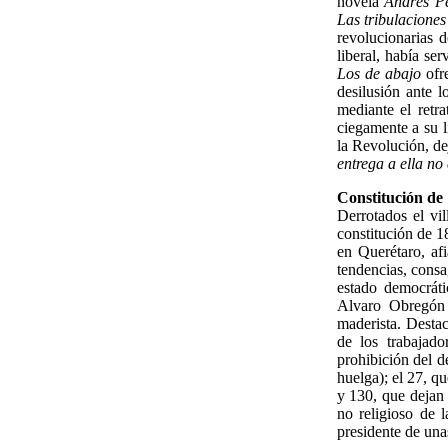
novela
Andrés Pé
Las tribulaciones
revolucionarias 
liberal, había se
Los de abajo
ofre
desilusión ante l
mediante el retr
ciegamente a su l
la Revolución, de
entrega a ella no
Constitución de
Derrotados el vi
constitución de 1
en Querétaro, afi
tendencias, consag
estado democráti
Alvaro Obregón 
maderista. Destac
de los trabajado
prohibición del d
huelga); el 27, qu
y 130, que dejan 
no religioso de 
presidente de una