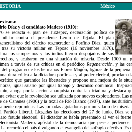
HISTORIA
México
exicana:
irio Díaz y el candidato Madero (1910):
 se redacta el plan de Tuxtepec, declaración política de
 militar contra el presidente Lerdo de Tejada. El plan
eneralísimo del ejército regenerador a Porfirio Díaz, quien
 tras su victoria militar en Tepoac (16 noviembre 1876).
dura los campesinos y los indios fueron despojados de sus
erechos, y acabaron en una situación de miseria. Desde 1900 un gr
imen a través de sus críticas en el periódico
Regeneración
, y las ce
a del programa de los hermanos Flores Magón, figuras de la pequeña b
una dura crítica a la dictadura porfirista y al poder clerical, proclama 
rático que garantice las libertades y propone una mejora de la situa
horas, igual salario por igual trabajo y descanso dominical. Inspirad
in, aboga por la acción anarquista contra la dictadura y destaca q
para evitar que la revolución sea utilizada por nuevos explotadores. Las
e de Cananea (1906) y la textil de Río Blanco (1907), ante las durísi
ramente reprimidas. Las jornadas agotadoras por un salario de miseria 
l Partido Liberal. Llegadas las elecciones del 27 de junio, Díaz se 
laro fraude electoral. El dictador se había presentado al ver el fuerte
eelecionista Madero, apóstol de la democracia que pese a pertenecer
 ha recorrido el país divulgando el evangelio del sufragio efectivo. Es 