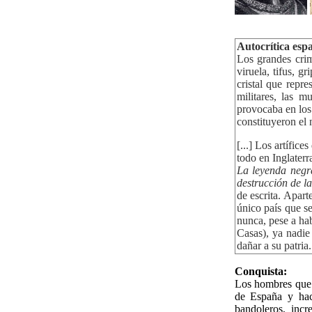
Autocrítica esp
Los grandes cri
viruela, tifus, 
cristal que repr
militares, las m
provocaba en los
constituyeron el 
[...] Los artífice
todo en Inglaterr
La leyenda negr
destrucción de la
de escrita. Apar
único país que se
nunca, pese a ha
Casas), ya nadie
dañar a su patri
Conquista:
Los hombres que m
de España y hace
bandoleros, incr