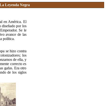
La Leyenda Negra
ial en América. El
o diseñado por los
 Emperador. Se le
sivo avance de las
a política.
opa se hizo contra
olonizadores; los
zarnos de ella, y
amente correcto es
as gafas. Era otro
undo de los siglos