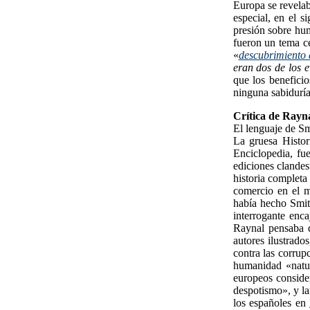
Europa se revelab
especial, en el 
presión sobre hum
fueron un tema ce
«
descubrimiento
eran dos de los 
que los benefici
ninguna sabidurí
Crítica de Rayna
El lenguaje de S
La gruesa Histor
Enciclopedia, fu
ediciones clandes
historia completa
comercio en el 
había hecho Smith
interrogante enca
Raynal pensaba q
autores ilustrado
contra las corrup
humanidad «natu
europeos consider
despotismo», y la
los españoles en