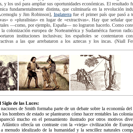
s, y los usó para ampliar sus oportunidades económicas. El resultado f
mica fundamentalmente distinta, que culminaría en la revolución indus
Acemoglu y Jim Robinson],
Inglaterra
fue el primer país que pasó a te
sivas» o «pluralistas» en lugar de «extractivas». Hay que señalar que
ntales —como, por ejemplo, España— no lograron hacerlo. Como conse
e la colonización europea de Norteamérica y Sudamérica fueron radica
portaron instituciones inclusivas; los españoles se contentaron co
tractivas a las que arrebataron a los aztecas y los incas. (Niall F
 Siglo de las Luces:
 naciones de Smith formaba parte de un debate sobre la economía del 
los hombres de estado se plantearon cómo hacer rentables las colonia
apareció mucho en el pensamiento ilustrado por otros motivos dive
 Atlántico ofrecía un contraste con la «vieja» civilización de Europa
 a menudo idealizado de la humanidad y la sencillez naturales comp