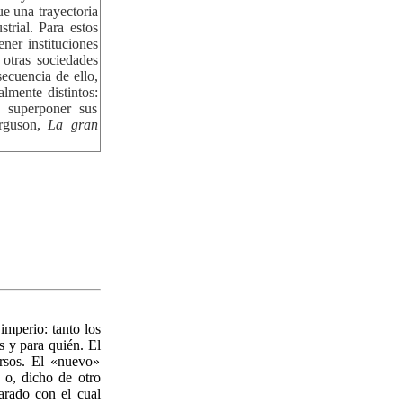
ue una trayectoria
trial. Para estos
ner instituciones
 otras sociedades
cuencia de ello,
lmente distintos:
n superponer sus
erguson,
La gran
imperio: tanto los
s y para quién. El
rsos. El «nuevo»
 o, dicho de otro
arado con el cual