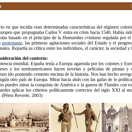
a
cto en que incidía eran determinadas características del régimen colon
uropeo que propugnaba Carlos V entra en crisis hacia 1540. Había sid
stas basado en el principio de la
Humanitas cristiana
regulada por el
da
protestante
, las primeras agitaciones sociales del Estado y el progre
ales. Repartía su crítica entre los individuos, el carácter, la sociedad y l
sideración del contexto:
tencia mundial. España tenía a Europa agarrada por los cojones y Eur
eses y los norteamericanos hacen novelas y películas de piratas y c
mos ido poniendo cemento encima de la historia. Nos han hecho avergon
ngún otro país de Europa. Mirar hacia atrás con las gafas de lo polític
 no puedes mirar la conquista de América o la guerra de Flandes con es
des aplicar los criterios políticamente correctos del siglo XXI al m
(Pérez Reverte, 2003)