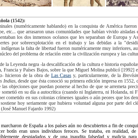
añola (1542):
minales (numéricamente hablando) en la conquista de América fueron 
gripe, etc... que arrasaron unas comunidades que habían vivido aisladas
esentaban los dos inmensos océanos que les separaban de Europa y A
uertes por sobreexplotación en el trabajo y las debidas a la "desidi
 indígenas la falta de libertad fueron numéricamente muy inferiores, 
núcleo del problema de relación entre la civilización europea y las cultu
s de la Leyenda negra -la descalificación de la cultura e historia español
a, Francia y Países Bajos, sobre la que Miguel Molina publicó [1992] el
a
- hicieron de la obra de
Las Casas
y, particularmente, de la
Brevísi
s Indias
, desde que ésta conoció su primera edición impresa en 1552, 
te las objeciones que puedan ponerse al hecho de que se arremeta preci
 sometió en su día a autocrítica (cuando ni Inglaterra, ni Holanda, ni F
ber cometido en sus colonias crímenes iguales o aún peores que los de
 sostiene hoy seriamente que hubiera voluntad alguna por parte del clé
a. (José Manuel Fajardo 1992)
archaron de España a los países aún no descubiertos a fin de conquis
r botín eran unos individuos feroces. Se trataba, en realidad, de 
eíblemente despiadados y de una inaudita falsedad y malicia para