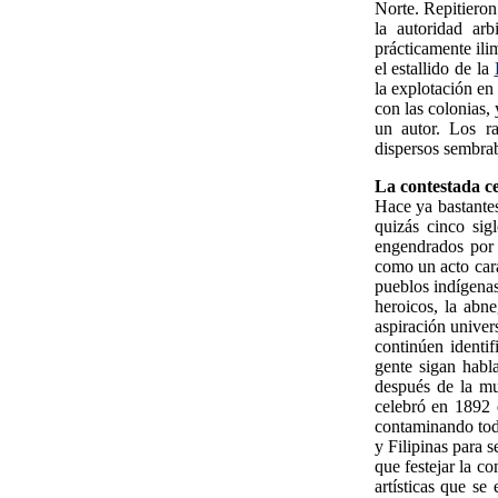
Norte. Repitieron
la autoridad arb
prácticamente ilim
el estallido de la
la explotación en
con las colonias,
un autor. Los ra
dispersos sembrab
La contestada ce
Hace ya bastantes
quizás cinco sig
engendrados por 
como un acto cara
pueblos indígenas
heroicos, la abn
aspiración unive
continúen identif
gente sigan habl
después de la mu
celebró en 1892 
contaminando todo
y Filipinas para
que festejar la c
artísticas que s