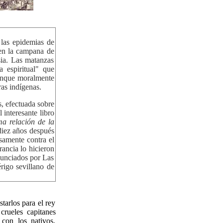
las epidemias de
 en la campana de
sia. Las matanzas
a espiritual" que
aunque moralmente
ras indígenas.
as, efectuada sobre
 interesante libro
ma relación de la
diez años después
samente contra el
rancia lo hicieron
nunciados por Las
rigo sevillano de
tarlos para el rey
crueles capitanes
 con los nativos,