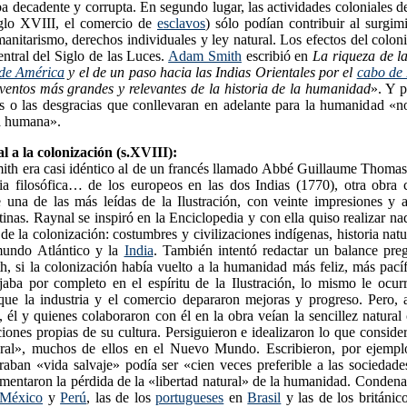
a decadente y corrupta. En segundo lugar, las actividades coloniales d
siglo XVIII, el comercio de
esclavos
) sólo podían contribuir al surgi
anitarismo, derechos individuales y ley natural. Los efectos del colo
ntral del Siglo de las Luces.
Adam Smith
escribió en
La riqueza de l
 de América
y el de un paso hacia las Indias Orientales por el
cabo de
eventos más grandes y relevantes de la historia de la humanidad
». Y p
os o las desgracias que conllevaran en adelante para la humanidad «n
a humana».
l a la colonización (s.XVIII):
mith era casi idéntico al de un francés llamado Abbé Guillaume Thomas
ia filosófica… de los europeos en las dos Indias (1770), otra obra 
e una de las más leídas de la Ilustración, con veinte impresiones y 
tinas. Raynal se inspiró en la Enciclopedia y con ella quiso realizar 
 de la colonización: costumbres y civilizaciones indígenas, historia nat
mundo Atlántico y la
India
. También intentó redactar un balance pr
, si la colonización había vuelto a la humanidad más feliz, más pacíf
jaba por completo en el espíritu de la Ilustración, lo mismo le ocurr
ue la industria y el comercio depararon mejoras y progreso. Pero, a
s, él y quienes colaboraron con él en la obra veían la sencillez natura
ciones propias de su cultura. Persiguieron e idealizaron lo que consid
ral», muchos de ellos en el Nuevo Mundo. Escribieron, por ejemplo
aban «vida salvaje» podía ser «cien veces preferible a las sociedade
mentaron la pérdida de la «libertad natural» de la humanidad. Condenar
México
y
Perú
, las de los
portugueses
en
Brasil
y las de los británic