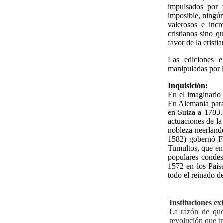
impulsados por 
imposible, ningún
valerosos e inc
cristianos sino 
favor de la crist
Las ediciones 
manipuladas por l
Inquisición:
En el imaginario
En Alemania para 
en Suiza a 1783
actuaciones de la
nobleza neerland
1582) gobernó Fl
Tumultos, que en 
populares conde
1572 en los País
todo el reinado de
Instituciones ex
La razón de que
revolución que t