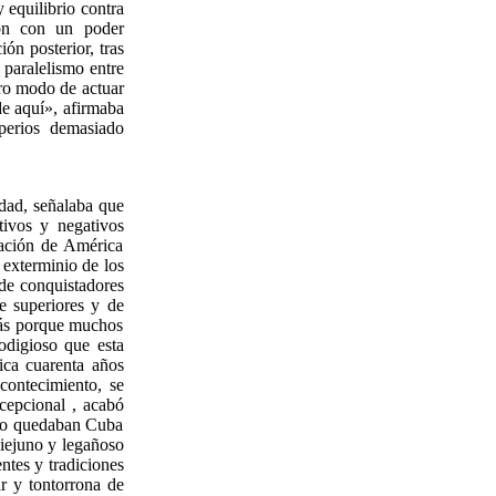
 equilibrio contra
ron con un poder
ión posterior, tras
n paralelismo entre
tro modo de actuar
de aquí», afirmaba
mperios demasiado
idad, señalaba que
tivos y negativos
zación de América
 exterminio de los
 de conquistadores
e superiores y de
zás porque muchos
rodigioso que esta
ica cuarenta años
contecimiento, se
cepcional , acabó
solo quedaban Cuba
iejuno y legañoso
ntes y tradiciones
r y tontorrona de