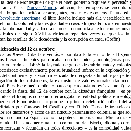
 la idea de Montesquieu de que el buen gobierno requiere supervisión y
itraria. En el
Nuevo Mundo
, aducían, los europeos se encontra
itado que los incitó a ser arrogantes, crueles y despóticos. En una edic
Revolución americana
, el libro llegaba incluso más allá y establecía u
 el mundo colonial y la desigualdad en casa: «Impera la locura en nues
 y la inhumanidad y la locura en nuestra conducta ante los campesinos 
dicales del siglo XVIII advirtieron repetidas veces de que los i
an las semillas de la decadencia y la corrupción en casa. (Coffin)
lebración del 12 de octubre:
 años Xavier Rubert de Ventós, en su libro El laberinto de la Hispan
los fueran suficientes para acabar con los mitos y mitologemas posi
lo ocurrido en 1492: la leyenda negra del descubrimiento y coloni
cterizado exclusivamente por su brutalidad infame en la explotación y
 del continente, y la visión idealizada de una gesta admirable por parte
egación de los misioneros, la expansión de valores morales clarament
rsal. Pues bien: medio milenio parece que todavía no es bastante. Qui
icando la fiesta del 12 de octubre con la dictadura franquista – es p
ando del franquismo como una acogotante realidad política e ideológ
erte del Franquísimo – o porque la primera celebración oficial del a
dirigido por Cánovas del Castillo y con Rubén Darío de invitado ex
s los discursos y actos de un ridículo paternalismo colonial al que 
 seguir soñando a España como una potencia internacional. Mucho más v
omunidad hispanoamericana – una comunión de historia, idioma y corrie
e entrecruzan y fecundan en todas direcciones – es la comodidad vulga