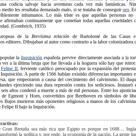
una codicia salvaje hacia aventuras cada vez más fantásticas. Nin
 medio les resultaba demasiado malo, si se trataba de conseguir
oro
. E
reíblemente inhumanos. Lo más triste es que aquellas personas no 
que afirmaban continuamente que cometían todas aquellas crueldades 
iandad. (Gombrich, 1935)
europeas de la
Brevísima relación
de Bartolomé de las Casas er
os editores. Dibujaban al autor como contrario a la labor colonizadora 
 popular la
Inquisición
española pervive directamente asociada a la tor
ver a la última bruja que fue llevada a la hoguera sólo hay que retro
.
Felipe II
, ferviente católico preocupado por la expansión del protest
 Inquisición. A partir de 1566 habían existido diferencias importantes en
esa, que empeoraron a causa del crecimiento del calvinismo. El duq
andes ejerciendo una dura represión contra los sediciosos. Instauró e
seis años condenó a muerte a más de mil personas. Entre los ajusticia
s de Egmont y Horn, convertidos por Beethoven en símbolos de libe
es Bajos murieron más oponentes religiosos a manos de los calvinista
 Felipe II bajo la Inquisición.
tractivas:
 Gran Bretaña sea más rica que Egipto es porque en 1688… Ingl
ransformó la política y, por ende, la economía de la nación. La gente l