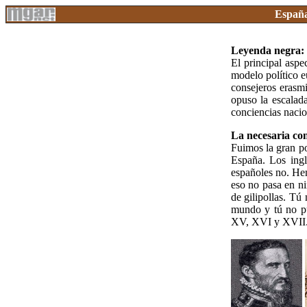
Españ
Leyenda negra:
El principal aspe
modelo político e
consejeros erasmi
opuso la escala
conciencias nacion
La necesaria con
Fuimos la gran po
España. Los ingl
españoles no. He
eso no pasa en ni
de gilipollas. Tú
mundo y tú no pue
XV, XVI y XVII. 