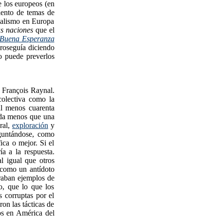
e los europeos (en
miento de temas de
nialismo en Europa
as naciones
que el
 Buena Esperanza
roseguía diciendo
o puede preverlos
 François Raynal.
colectiva como la
al menos cuarenta
nada menos que una
ural,
exploración
y
eguntándose, como
ica o mejor. Si el
ía a la respuesta.
l igual que otros
l como un antídoto
eraban ejemplos de
, que lo que los
s corruptas por el
on las tácticas de
os en América del