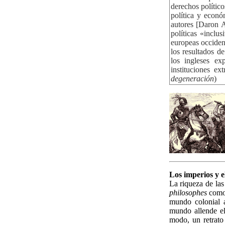
derechos político
política y econó
autores [Daron 
políticas «inclu
europeas occide
los resultados d
los ingleses ex
instituciones ex
degeneración
)
Los imperios y el
La riqueza de las
philosophes
como 
mundo colonial 
mundo allende el
modo, un retrato