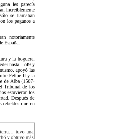
guna les parecía
ran increíblemente
sólo se llamaban
con los paganos a
an notoriamente
de España.
tura y la hoguera.
ceder hasta 1749 y
antismo, apoyó las
tre Felipe II y la
ue de Alba (1507-
l Tribunal de los
dos estuvieron los
rtad. Después de
s rebeldes que en
aterra… tuvo una
uchó y obtuvo más