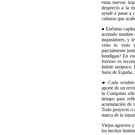
estas nuevas izq
desprecio a la m
ayude a pasar a c
culturas que acab
● Enésimo capítul
acertado nombre
inquisidores, y l
visto lo visto (
parcialmente justi
bendigan? En ese
forzoso es recono
índole tampoco. L
fuera de España,
► Cada octubre e
aporte de un revi
la Conquista sól
tiempo para refl
acumulación de ri
Todo proyecto o i
marca de la injust
Viejos agravios y
los hechos histór