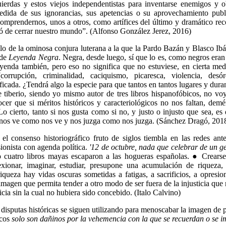
uierdas y estos viejos independentistas para inventarse enemigos y o
edida de sus ignorancias, sus apetencias o su aprovechamiento publici
omprendernos, unos a otros, como artífices del último y dramático re
ó de cerrar nuestro mundo”. (Alfonso González Jerez, 2016)
o de la ominosa conjura luterana a la que la Pardo Bazán y Blasco Ib
 de
Leyenda Negra
. Negra, desde luego, sí que lo es, como negros eran 
eyenda también, pero eso no significa que no estuviese, en cierta med
corrupción, criminalidad, caciquismo, picaresca, violencia, desór
ficada. ¿Tendrá algo la especie para que tantos en tantos lugares y duran
 tiberio, siendo yo mismo autor de tres libros hispanofóbicos, no vo
cer que si méritos históricos y caracteriológicos no nos faltan, dem
o cierto, tanto si nos gusta como si no, y justo o injusto que sea, e
 nos ve como nos ve y nos juzga como nos juzga. (Sánchez Dragó, 201
l consenso historiográfico fruto de siglos tiembla en las redes ante 
sionista con agenda política.
'12 de octubre, nada que celebrar de un g
o cuatro libros mayas escaparon a las hogueras españolas. ● Crears
exionar, imaginar, estudiar, presupone una acumulación de riqueza,
queza hay vidas oscuras sometidas a fatigas, a sacrificios, a opresio
magen que permita tender a otro modo de ser fuera de la injusticia que n
icia sin la cual no hubiera sido concebido. (Italo Calvino)
 disputas históricas se siguen utilizando para menoscabar la imagen de p
icos
solo son dañinos por la vehemencia con la que se recuerdan o se 