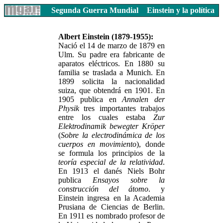
Segunda Guerra Mundial
Einstein y la política
Albert Einstein (1879-1955):
Nació el 14 de marzo de 1879 en
Ulm. Su padre era fabricante de
aparatos eléctricos. En 1880 su
familia se traslada a Munich. En
1899 solicita la nacionalidad
suiza, que obtendrá en 1901. En
1905 publica en
Annalen der
Physik
tres importantes trabajos
entre los cuales estaba
Zur
Elektrodinamik bewegter Kröper
(
Sobre la electrodinámica de los
cuerpos en movimiento
), donde
se formula los principios de la
teoría especial de la relatividad
.
En 1913 el danés Niels Bohr
publica
Ensayos sobre la
construcción del átomo
. y
Einstein ingresa en la Academia
Prusiana de Ciencias de Berlin.
En 1911 es nombrado profesor de