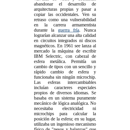
abandonar el desarrollo de
arquitecturas propias y pasar a
copiar las occidentales. Ven su
retraso como una vulnerabilidad
en la carrera armamentista
durante la
guerra fría
. Nunca
lograrían alcanzar una alta calidad
en circuitos integrados ni discos
magnéticos. En 1961 see lanza al
mercado la máquina de escribir
IBM Selectric, con cabezal de
esfera metálica. Permitía un
cambio de tipos con un sencillo y
rápido cambio de esfera y
funcionaba sin ningún microchip.
Las esferas intercambiables
incluían caracteres especiales
propios de diversos idiomas. Se
basaba en un sistema puramente
mecánico de lógica analógica. No
necesitaba electricidad ni
microchips para calcular la
posición de la esfera; en su lugar,
utilizaba un ingenioso mecanismo
físico de "pesos y balanzas" que