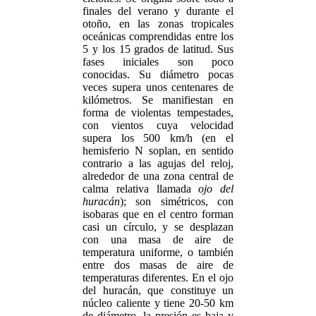
finales del verano y durante el
otoño, en las zonas tropicales
oceánicas comprendidas entre los
5 y los 15 grados de latitud. Sus
fases iniciales son poco
conocidas. Su diámetro pocas
veces supera unos centenares de
kilómetros. Se manifiestan en
forma de violentas tempestades,
con vientos cuya velocidad
supera los 500 km/h (en el
hemisferio N soplan, en sentido
contrario a las agujas del reloj,
alrededor de una zona central de
calma relativa llamada
ojo del
huracán
); son simétricos, con
isobaras que en el centro forman
casi un círculo, y se desplazan
con una masa de aire de
temperatura uniforme, o también
entre dos masas de aire de
temperaturas diferentes. En el ojo
del huracán, que constituye un
núcleo caliente y tiene 20-50 km
de diámetro, la presión es baja y