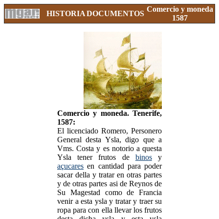
Comercio y moneda
HISTORIA
DOCUMENTOS
1587
Comercio y moneda. Tenerife,
1587:
El licenciado Romero, Personero
General desta Ysla, digo que a
Vms. Costa y es notorio a questa
Ysla tener frutos de
binos
y
açucares
en cantidad para poder
sacar della y tratar en otras partes
y de otras partes asi de Reynos de
Su Magestad como de Francia
venir a esta ysla y tratar y traer su
ropa para con ella llevar los frutos
desta dicha ysla y esta ysla