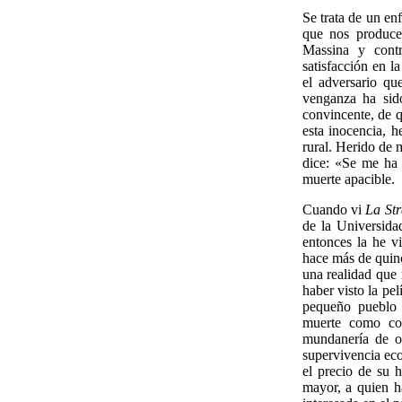
Se trata de un en
que nos produce 
Massina y contr
satisfacción en l
el adversario qu
venganza ha sid
convincente, de q
esta inocencia, h
rural. Herido de 
dice: «Se me ha 
muerte apacible.
Cuando vi
La St
de la Universida
entonces la he vi
hace más de quin
una realidad que 
haber visto la pe
pequeño pueblo 
muerte como col
mundanería de or
supervivencia eco
el precio de su 
mayor, a quien h