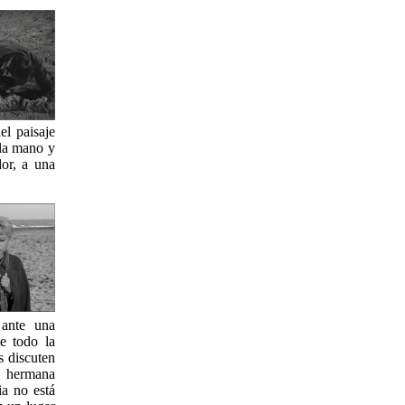
el paisaje
 la mano y
dor, a una
 ante una
e todo la
s discuten
su hermana
a no está