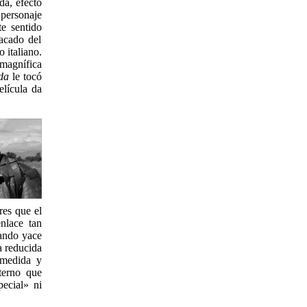
da, efecto
 personaje
te sentido
sacado del
 italiano.
magnífica
da
le tocó
elícula da
res que el
nlace tan
uando yace
a reducida
omedida y
terno que
pecial» ni