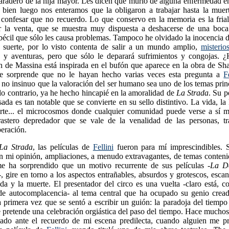
paradero de la hija mayor. Les dicen que murió de alguna enfermedad e
i bien luego nos enteramos que la obligaron a trabajar hasta la muer
confesar que no recuerdo. Lo que conservo en la memoria es la frial
zar la venta, que se muestra muy dispuesta a deshacerse de una boc
bécil que sólo les causa problemas. Tampoco he olvidado la inocencia d
suerte, por lo visto contenta de salir a un mundo amplio,
misterio
d y aventuras, pero que sólo le deparará sufrimientos y congojas. ¿
n de Massina está inspirada en el bufón que aparece en la obra de Sh
 sorprende que no le hayan hecho varias veces esta pregunta a
F
o no insinuo que la valoración del ser humano sea uno de los temas prin
 lo contrario, ya he hecho hincapié en la amoralidad de
La Strada
. Su p
ada es tan notable que se convierte en su sello distintivo. La vida, la l
erte... el microcosmos donde cualquier comunidad puede verse a sí m
rastero depredador que se vale de la venalidad de las personas, tr
peración.
La Strada
, las películas de
Fellini
fueron para mí imprescindibles. S
en mi opinión, ampliaciones, a menudo extravagantes, de temas conten
e ha sorprendido que un motivo recurrente de sus películas -
La Do
, gire en torno a los aspectos entrañables, absurdos y grotescos, esca
ida y la muerte. El presentador del circo es una vuelta -claro está, co
de autocomplacencia- al tema central que ha ocupado su genio cread
 primera vez que se sentó a escribir un guión: la paradoja del tiempo
 pretende una celebración orgiástica del paso del tiempo. Hace mucho
iado ante el recuerdo de mi escena predilecta, cuando alguien me pr