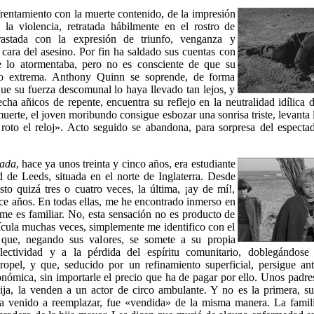
frentamiento con la muerte contenido, de la impresión
la violencia, retratada hábilmente en el rostro de
astada con la expresión de triunfo, venganza y
a cara del asesino. Por fin ha saldado sus cuentas con
e lo atormentaba, pero no es consciente de que su
o extrema. Anthony Quinn se soprende, de forma
ue su fuerza descomunal lo haya llevado tan lejos, y
echa añicos de repente, encuentra su reflejo en la neutralidad idílica d
muerte, el joven moribundo consigue esbozar una sonrisa triste, levanta
roto el reloj». Acto seguido se abandona, para sorpresa del especta
rada
, hace ya unos treinta y cinco años, era estudiante
d de Leeds, situada en el norte de Inglaterra. Desde
sto quizá tres o cuatro veces, la última, ¡ay de mí!,
ce años. En todas ellas, me he encontrado inmerso en
me es familiar. No, esta sensación no es producto de
lícula muchas veces, simplemente me identifico con el
que, negando sus valores, se somete a su propia
ectividad y a la pérdida del espíritu comunitario, doblegándose
opel, y que, seducido por un refinamiento superficial, persigue ant
nómica, sin importarle el precio que ha de pagar por ello. Unos padre
hija, la venden a un actor de circo ambulante. Y no es la primera, 
a venido a reemplazar, fue «vendida» de la misma manera. La famili