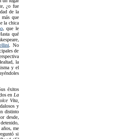
n un lugar
te, ¿o fue
dad de la
a más que
e la chica
so
, que le
Hasta qué
akespeare,
ellini
. No
cipales de
erspectiva
ealtad, la
isma y el
ayéndoles
us éxitos
idos en
La
lce Vita,
ndalosos y
n distinto
or desde,
 detenido,
s años, me
eguntó si