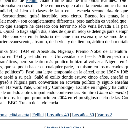
la película de
Fellini
cuando titulé una de mis obras teatrales,
The
estrenaba en esos días. Fue entonces que caí en la cuenta -nunca había
undidad, si bien di clases de latín en la escuela secundaria- de qu
. Sorprendente, quizá increíble, pero cierto. Bueno, los temas, la 
«leit motiv» son completamente diferentes, pero también es verdad que
tro que siempre he deseado con fervor no sólo verla llevada a la pant
o. Quizá lo haga algún día, antes de que mi reloj se detenga para siemp
». No conozco en la historia del cine una escena que se amolde m
ácter evanescente, absurdo, de la vida y del tiempo, árbitro de la mortal
nka (nac. 1934 en Abeokuta, Nigeria). Premio Nobel de Literatura
terra en 1954 y estudió en la Universidad de Leeds. Allí empezó a d
ramáticos, pero su teatro más político lo hizo al volver a Nigeria en 
las, que se podía hacer en cualquier parte, lo mismo en los mercados q
e políticos"). Pasó una larga temporada en la cárcel, entre 1967 y 196
ue asoló a su país. Salió al exilio donde estuvo cinco años, enseñó e
gresó a Nigeria para convertirse en activista político (y siguió ense
 en Harvard, Yale, Cornell y Cambridge). Escribe en inglés y ha culti
a de un lado a otro, impartiendo conferencias. Su libro
Clima de miedo
(
o textos, los que pronunció en 2004 en el prestigioso ciclo de las Co
a la BBC. Tratan de la violencia
oma, città aperta
|
Fellini
|
Los años 40
|
Los años 50
|
Varios 2