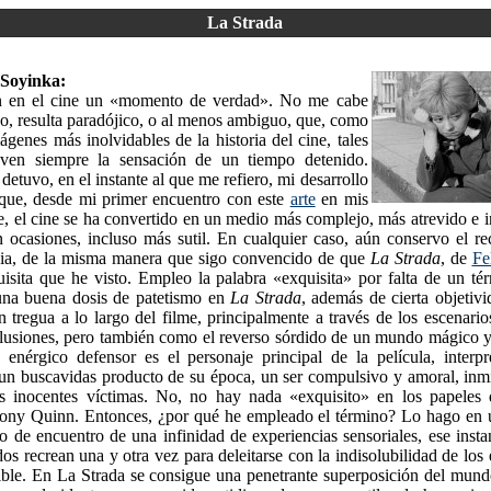
La Strada
 Soyinka:
ón en el cine un «momento de verdad». No me cabe
o, resulta paradójico, o al menos ambiguo, que, como
ágenes más inolvidables de la historia del cine, tales
ven siempre la sensación de un tiempo detenido.
detuvo, en el instante al que me refiero, mi desarrollo
 que, desde mi primer encuentro con este
arte
en mis
e, el cine se ha convertido en un medio más complejo, más atrevido e 
n ocasiones, incluso más sutil. En cualquier caso, aún conservo el r
cia, de la misma manera que sigo convencido de que
La Strada
, de
Fel
uisita que he visto. Empleo la palabra «exquisita» por falta de un t
una buena dosis de patetismo en
La Strada
, además de cierta objetiv
 tregua a lo largo del filme, principalmente a través de los escenarios
lusiones, pero también como el reverso sórdido de un mundo mágico y 
 enérgico defensor es el personaje principal de la película, interp
n buscavidas producto de su época, un ser compulsivo y amoral, inmi
s inocentes víctimas. No, no hay nada «exquisito» en los papeles 
ny Quinn. Entonces, ¿por qué he empleado el término? Lo hago en u
to de encuentro de una infinidad de experiencias sensoriales, ese insta
dos recrean una y otra vez para deleitarse con la indisolubilidad de los
ible. En La Strada se consigue una penetrante superposición del mun