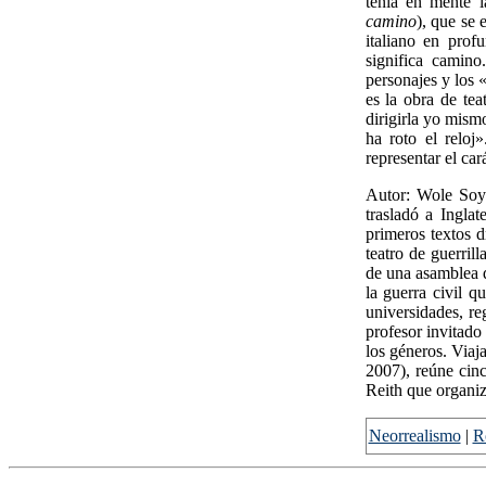
tenía en mente 
camino
), que se 
italiano en prof
significa camino
personajes y los 
es la obra de tea
dirigirla yo mism
ha roto el reloj
representar el car
Autor: Wole Soyi
trasladó a Ingla
primeros textos d
teatro de guerril
de una asamblea d
la guerra civil q
universidades, re
profesor invitado
los géneros. Viaj
2007), reúne cinc
Reith que organiz
Neorrealismo
|
R