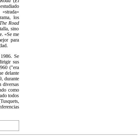
 Road
(
El
 estudiado
e «strada»
trama, los
The Road
alla, sino
re. «Se me
ejor para
idad.
 1986. Se
irigir sus
1960 ("era
ue delante
9, durante
n diversas
ñando como
vado todos
Tusquets,
nferencias