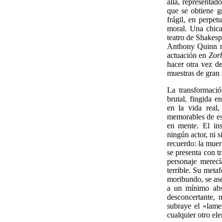
allá, representad
que se obtiene gr
frágil, en perpet
moral. Una chica
teatro de Shakesp
Anthony Quinn no
actuación en
Zorb
hacer otra vez de
muestras de gran 
La transformaci
brutal, fingida e
en la vida real
memorables de est
en mente. El in
ningún actor, ni 
recuerdo: la muer
se presenta con t
personaje merecí
terrible. Su meta
moribundo, se ase
a un mínimo abso
desconcertante,
subraye el «lame
cualquier otro el