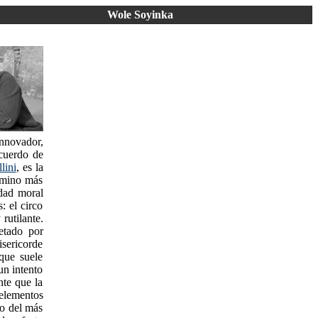
Wole Soyinka
innovador,
ecuerdo de
lini
, es la
érmino más
idad moral
: el circo
rutilante.
retado por
sericorde
que suele
n intento
nte que la
 elementos
do del más