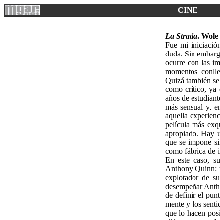
CINE
La Strada
. Wole
Fue mi iniciaci
duda. Sin embarg
ocurre con las im
momentos conlle
Quizá también se 
como crítico, ya
años de estudiant
más sensual y, e
aquella experien
película más exq
apropiado. Hay 
que se impone sin
como fábrica de i
En este caso, su
Anthony Quinn: u
explotador de su
desempeñar Antho
de definir el pun
mente y los senti
que lo hacen pos