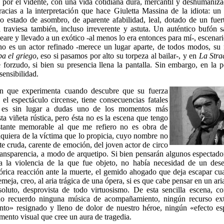
o por el vidente, con una vida cotidiana dura, mercantil y deshumaniza
acias a la interpretación que hace Giuletta Massina de la idiota: un
uo estado de asombro, de aparente afabilidad, leal, dotado de un fuer
 traviesa también, incluso irreverente y astuta. Un auténtico bufón 
eare y llevado a un exótico -al menos lo era entonces para mí-, escenario
 es un actor refinado -merece un lugar aparte, de todos modos, su 
a el griego
, eso si pasamos por alto su torpeza al bailar-, y en
La Stra
 forzudo, si bien su presencia llena la pantalla. Sin embargo, en la p
sensibilidad.
ón que experimenta cuando descubre que su fuerza
n el espectáculo circense, tiene consecuencias fatales
, es sin lugar a dudas uno de los momentos más
a viñeta rústica, pero ésta no es la escena que tengo
stante memorable al que me refiero no es obra de
siquiera de la víctima que lo propicia, cuyo nombre no
te cruda, carente de emoción, del joven actor de circo
ransparencia, a modo de arquetipo. Si bien pensarán algunos espectado
a la violencia de la que fue objeto, no había necesidad de un dese
fórica reacción ante la muerte, el gemido ahogado que deja escapar c
meja, creo, al aria trágica de una ópera, si es que cabe pensar en un ari
luto, desprovista de todo virtuosismo. De esta sencilla escena, c
 no recuerdo ninguna música de acompañamiento, ningún recurso ex
nto» resignado y lleno de dolor de nuestro héroe, ningún «efecto es
emento visual que cree un aura de tragedia.