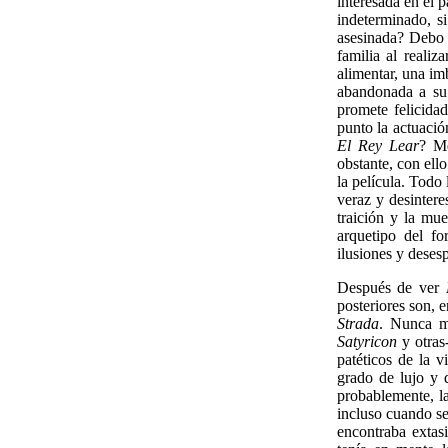
interesada en el 
indeterminado, s
asesinada? Debo 
familia al reali
alimentar, una im
abandonada a su 
promete felicida
punto la actuació
El Rey Lear
? Me
obstante, con ell
la película. Todo
veraz y desinteres
traición y la mu
arquetipo del fo
ilusiones y deses
Después de ver
posteriores son, 
Strada
. Nunca m
Satyricon
y otras-
patéticos de la v
grado de lujo y 
probablemente, la
incluso cuando se
encontraba extas