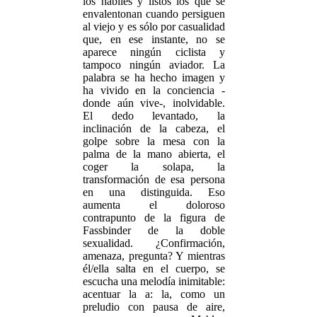
los hábiles y listos los que se
envalentonan cuando persiguen
al viejo y es sólo por casualidad
que, en ese instante, no se
aparece ningún ciclista y
tampoco ningún aviador. La
palabra se ha hecho imagen y
ha vivido en la conciencia -
donde aún vive-, inolvidable.
El dedo levantado, la
inclinación de la cabeza, el
golpe sobre la mesa con la
palma de la mano abierta, el
coger la solapa, la
transformación de esa persona
en una distinguida. Eso
aumenta el doloroso
contrapunto de la figura de
Fassbinder de la doble
sexualidad. ¿Confirmación,
amenaza, pregunta? Y mientras
él/ella salta en el cuerpo, se
escucha una melodía inimitable:
acentuar la a: la, como un
preludio con pausa de aire,