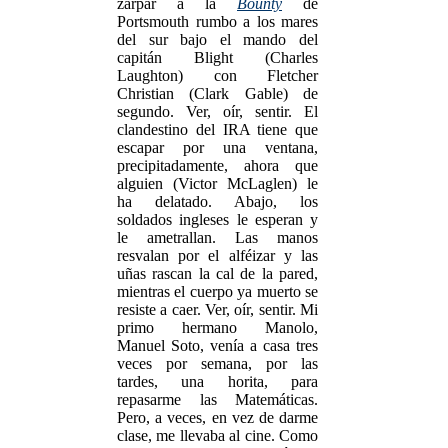
zarpar a la
Bounty
de
Portsmouth rumbo a los mares
del sur bajo el mando del
capitán Blight (Charles
Laughton) con Fletcher
Christian (Clark Gable) de
segundo. Ver, oír, sentir. El
clandestino del IRA tiene que
escapar por una ventana,
precipitadamente, ahora que
alguien (Victor McLaglen) le
ha delatado. Abajo, los
soldados ingleses le esperan y
le ametrallan. Las manos
resvalan por el alféizar y las
uñas rascan la cal de la pared,
mientras el cuerpo ya muerto se
resiste a caer. Ver, oír, sentir. Mi
primo hermano Manolo,
Manuel Soto, venía a casa tres
veces por semana, por las
tardes, una horita, para
repasarme las Matemáticas.
Pero, a veces, en vez de darme
clase, me llevaba al cine. Como