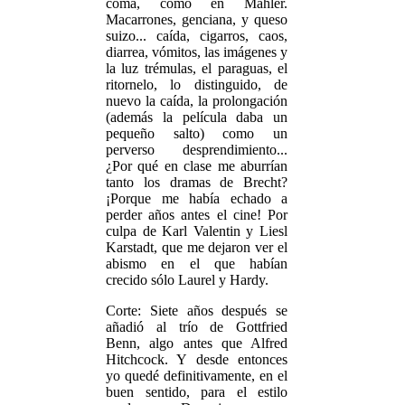
coma, como en Mahler.
Macarrones, genciana, y queso
suizo... caída, cigarros, caos,
diarrea, vómitos, las imágenes y
la luz trémulas, el paraguas, el
ritornelo, lo distinguido, de
nuevo la caída, la prolongación
(además la película daba un
pequeño salto) como un
perverso desprendimiento...
¿Por qué en clase me aburrían
tanto los dramas de Brecht?
¡Porque me había echado a
perder años antes el cine! Por
culpa de Karl Valentin y Liesl
Karstadt, que me dejaron ver el
abismo en el que habían
crecido sólo Laurel y Hardy.
Corte: Siete años después se
añadió al trío de Gottfried
Benn, algo antes que Alfred
Hitchcock. Y desde entonces
yo quedé definitivamente, en el
buen sentido, para el estilo