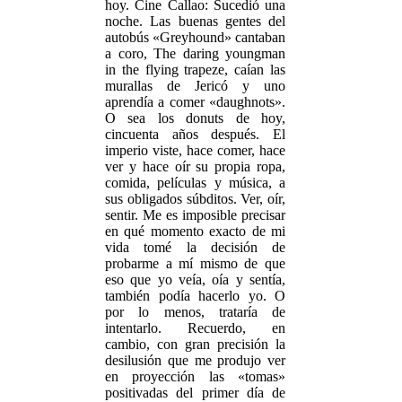
hoy. Cine Callao: Sucedió una
noche. Las buenas gentes del
autobús «Greyhound» cantaban
a coro, The daring youngman
in the flying trapeze, caían las
murallas de Jericó y uno
aprendía a comer «daughnots».
O sea los donuts de hoy,
cincuenta años después. El
imperio viste, hace comer, hace
ver y hace oír su propia ropa,
comida, películas y música, a
sus obligados súbditos. Ver, oír,
sentir. Me es imposible precisar
en qué momento exacto de mi
vida tomé la decisión de
probarme a mí mismo de que
eso que yo veía, oía y sentía,
también podía hacerlo yo. O
por lo menos, trataría de
intentarlo. Recuerdo, en
cambio, con gran precisión la
desilusión que me produjo ver
en proyección las «tomas»
positivadas del primer día de