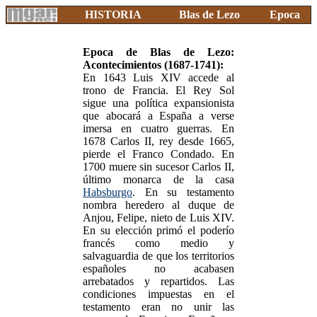
HISTORIA
Blas de Lezo
Epoca
Epoca de Blas de Lezo:
Acontecimientos (1687-1741):
En 1643 Luis XIV accede al
trono de Francia. El Rey Sol
sigue una política expansionista
que abocará a España a verse
imersa en cuatro guerras. En
1678 Carlos II, rey desde 1665,
pierde el Franco Condado. En
1700 muere sin sucesor Carlos II,
último monarca de la casa
Habsburgo
. En su testamento
nombra heredero al duque de
Anjou, Felipe, nieto de Luis XIV.
En su elección primó el poderío
francés como medio y
salvaguardia de que los territorios
españoles no acabasen
arrebatados y repartidos. Las
condiciones impuestas en el
testamento eran no unir las