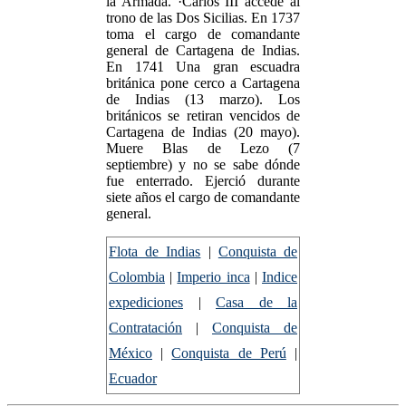
la Armada. ·Carlos III accede al
trono de las Dos Sicilias. En 1737
toma el cargo de comandante
general de Cartagena de Indias.
En 1741 Una gran escuadra
británica pone cerco a Cartagena
de Indias (13 marzo). Los
británicos se retiran vencidos de
Cartagena de Indias (20 mayo).
Muere Blas de Lezo (7
septiembre) y no se sabe dónde
fue enterrado. Ejerció durante
siete años el cargo de comandante
general.
Flota de Indias
|
Conquista de
Colombia
|
Imperio inca
|
Indice
expediciones
|
Casa de la
Contratación
|
Conquista de
México
|
Conquista de Perú
|
Ecuador