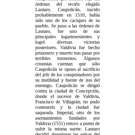
órdenes del recién elegido
Lautaro. Caupolicán, nacido
probablemente en 1510, había
sido uno de los caciques de su
pueblo. Se puso a las órdenes de
Lautaro, fue uno de sus
principales lugartenenientes y
logró diversas victorias
posteriores. Valdivia fue hecho
prisionero y muerto tras pasar por
terribles tormentos. Algunos
cronistas cuentan que sólo
Caupolicán se opuso al sacrificio
del jefe de los conquistadores por
su inutilidad y fuente de iras del
enemigo. Caupolicán se dirigió
contra la ciudad de Concepción,
donde el sucesor de Valdivia,
Francisco de Villagrán, no pudo
contenerlo y la ciudad fue
saqueada. Imperial, otro de los
asentamientos fundados por
Valdivia (1551) estuvo a punto de
sufrir la misma suerte. Lautaro
decidió abandonar las selvas del