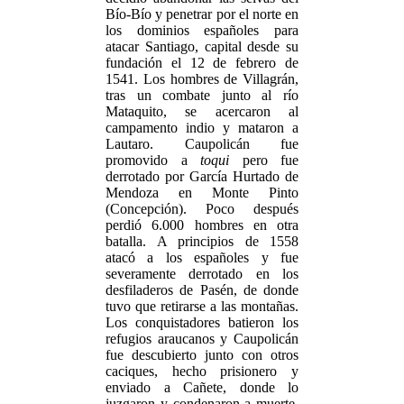
Bío-Bío y penetrar por el norte en
los dominios españoles para
atacar Santiago, capital desde su
fundación el 12 de febrero de
1541. Los hombres de Villagrán,
tras un combate junto al río
Mataquito, se acercaron al
campamento indio y mataron a
Lautaro. Caupolicán fue
promovido a
toqui
pero fue
derrotado por García Hurtado de
Mendoza en Monte Pinto
(Concepción). Poco después
perdió 6.000 hombres en otra
batalla. A principios de 1558
atacó a los españoles y fue
severamente derrotado en los
desfiladeros de Pasén, de donde
tuvo que retirarse a las montañas.
Los conquistadores batieron los
refugios araucanos y Caupolicán
fue descubierto junto con otros
caciques, hecho prisionero y
enviado a Cañete, donde lo
juzgaron y condenaron a muerte.