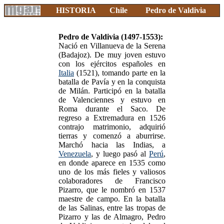
HISTORIA
Chile
Pedro de Valdivia
Pedro de Valdivia (1497-1553):
Nació en Villanueva de la Serena
(Badajoz). De muy joven estuvo
con los ejércitos españoles en
Italia
(1521), tomando parte en la
batalla de Pavía y en la conquista
de Milán. Participó en la batalla
de Valenciennes y estuvo en
Roma durante el Saco. De
regreso a Extremadura en 1526
contrajo matrimonio, adquirió
tierras y comenzó a aburrirse.
Marchó hacia las Indias, a
Venezuela
, y luego pasó al
Perú
,
en donde aparece en 1535 como
uno de los más fieles y valiosos
colaboradores de Francisco
Pizarro, que le nombró en 1537
maestre de campo. En la batalla
de las Salinas, entre las tropas de
Pizarro y las de Almagro, Pedro