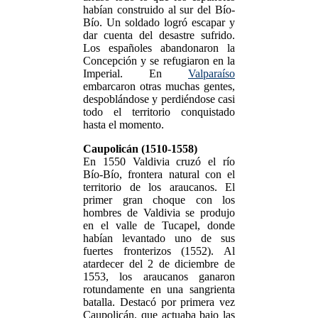
habían construido al sur del Bío-
Bío. Un soldado logró escapar y
dar cuenta del desastre sufrido.
Los españoles abandonaron la
Concepción y se refugiaron en la
Imperial. En
Valparaíso
embarcaron otras muchas gentes,
despoblándose y perdiéndose casi
todo el territorio conquistado
hasta el momento.
Caupolicán (1510-1558)
En 1550 Valdivia cruzó el río
Bío-Bío, frontera natural con el
territorio de los araucanos. El
primer gran choque con los
hombres de Valdivia se produjo
en el valle de Tucapel, donde
habían levantado uno de sus
fuertes fronterizos (1552). Al
atardecer del 2 de diciembre de
1553, los araucanos ganaron
rotundamente en una sangrienta
batalla. Destacó por primera vez
Caupolicán, que actuaba bajo las