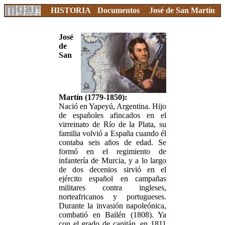
HISTORIA
Documentos
José de San Martín
José
de
San
Martín (1779-1850):
Nació en Yapeyú, Argentina. Hijo
de españoles afincados en el
virreinato de Río de la Plata, su
familia volvió a España cuando él
contaba seis años de edad. Se
formó en el regimiento de
infantería de Murcia, y a lo largo
de dos decenios sirvió en el
ejército español en campañas
militares contra ingleses,
norteafricanos y portugueses.
Durante la invasión napoleónica,
combatió en Bailén (1808). Ya
con el grado de capitán, en 1811