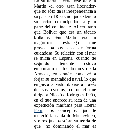
En su tierra nacería José de San
Martín -el otro gran libertador-
que no sólo da la independencia a
su país en 1816 sino que extendió
su acción emancipadora a gran
parte del continente. Al contrario
que Bolívar que era un táctico
brillante, San Martín era un
magnífico estratega que
proyectaba sus pasos de forma
cuidadosa. Su relación con el mar
se inicia en España, cuando de
segundo teniente estuvo
embarcado en los buques de la
Armada, en donde comenzó a
forjar su mentalidad naval, lo que
empieza a vislumbrarse a través
de sus escritos, como el que
dirige a Nicolás Rodríguez Peña,
en el que aparece su idea de una
expedición marítima para liberar
Perú
, los conceptos que le
mereció la caída de Montevideo,
y otros juicios sobre su teoría de
que "no dominando el mar es