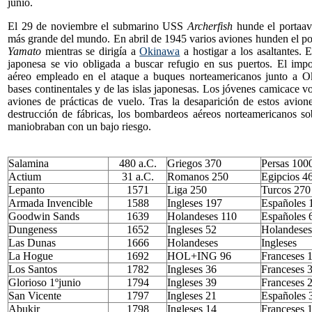
junio.
El 29 de noviembre el submarino USS
Archerfish
hunde el portaa
más grande del mundo. En abril de 1945 varios aviones hunden el p
Yamato
mientras se dirigía a
Okinawa
a hostigar a los asaltantes. E
japonesa se vio obligada a buscar refugio en sus puertos. El impo
aéreo empleado en el ataque a buques norteamericanos junto a O
bases continentales y de las islas japonesas. Los jóvenes camicace v
aviones de prácticas de vuelo. Tras la desaparición de estos avion
destrucción de fábricas, los bombardeos aéreos norteamericanos so
maniobraban con un bajo riesgo.
Salamina
480 a.C.
Griegos 370
Persas 100
Actium
31 a.C.
Romanos 250
Egipcios 4
Lepanto
1571
Liga 250
Turcos 270
Armada Invencible
1588
Ingleses 197
Españoles 
Goodwin Sands
1639
Holandeses 110
Españoles 
Dungeness
1652
Ingleses 52
Holandeses
Las Dunas
1666
Holandeses
Ingleses
La Hogue
1692
HOL+ING 96
Franceses 
Los Santos
1782
Ingleses 36
Franceses 
Glorioso 1ºjunio
1794
Ingleses 39
Franceses 
San Vicente
1797
Ingleses 21
Españoles 
Abukir
1798
Ingleses 14
Franceses 