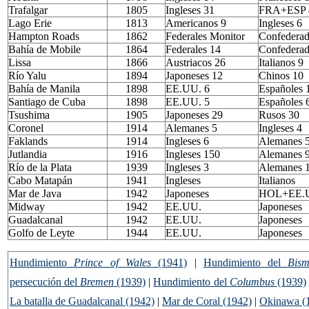
Trafalgar
1805
Ingleses 31
FRA+ESP 
Lago Erie
1813
Americanos 9
Ingleses 6
Hampton Roads
1862
Federales Monitor
Confederad
Bahía de Mobile
1864
Federales 14
Confederad
Lissa
1866
Austriacos 26
Italianos 9
Río Yalu
1894
Japoneses 12
Chinos 10
Bahía de Manila
1898
EE.UU. 6
Españoles 
Santiago de Cuba
1898
EE.UU. 5
Españoles 
Tsushima
1905
Japoneses 29
Rusos 30
Coronel
1914
Alemanes 5
Ingleses 4
Faklands
1914
Ingleses 6
Alemanes 
Jutlandia
1916
Ingleses 150
Alemanes 
Río de la Plata
1939
Ingleses 3
Alemanes 
Cabo Matapán
1941
Ingleses
Italianos
Mar de Java
1942
Japoneses
HOL+EE.
Midway
1942
EE.UU.
Japoneses
Guadalcanal
1942
EE.UU.
Japoneses
Golfo de Leyte
1944
EE.UU.
Japoneses
Hundimiento
Prince of Wales
(1941)
|
Hundimiento del
Bism
persecución del
Bremen
(1939)
|
Hundimiento del
Columbus
(1939)
La batalla de Guadalcanal (1942)
|
Mar de Coral (1942)
|
Okinawa (