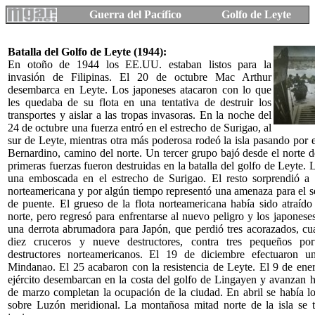
Guerra del Pacífico
Golfo de Leyte
Batalla del Golfo de Leyte (1944):
En otoño de 1944 los EE.UU. estaban listos para la
invasión de Filipinas. El 20 de octubre Mac Arthur
desembarca en Leyte. Los japoneses atacaron con lo que
les quedaba de su flota en una tentativa de destruir los
transportes y aislar a las tropas invasoras. En la noche del
24 de octubre una fuerza entró en el estrecho de Surigao, al
sur de Leyte, mientras otra más poderosa rodeó la isla pasando por 
Bernardino, camino del norte. Un tercer grupo bajó desde el norte 
primeras fuerzas fueron destruidas en la batalla del golfo de Leyte. 
una emboscada en el estrecho de Surigao. El resto sorprendió a 
norteamericana y por algún tiempo representó una amenaza para el s
de puente. El grueso de la flota norteamericana había sido atraído
norte, pero regresó para enfrentarse al nuevo peligro y los japoneses
una derrota abrumadora para Japón, que perdió tres acorazados, cua
diez cruceros y nueve destructores, contra tres pequeños por
destructores norteamericanos. El 19 de diciembre efectuaron 
Mindanao. El 25 acabaron con la resistencia de Leyte. El 9 de ene
ejército desembarcan en la costa del golfo de Lingayen y avanzan h
de marzo completan la ocupación de la ciudad. En abril se había l
sobre Luzón meridional. La montañosa mitad norte de la isla se 