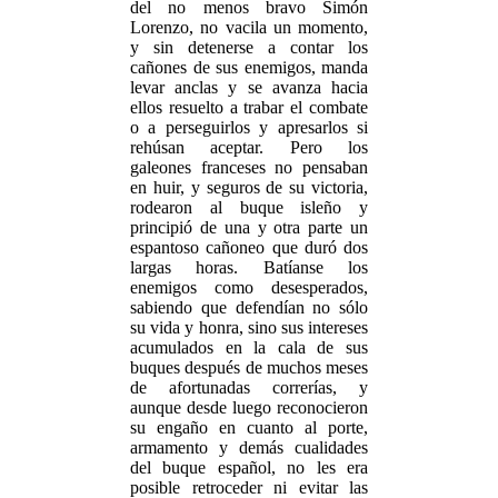
del no menos bravo Simón
Lorenzo, no vacila un momento,
y sin detenerse a contar los
cañones de sus enemigos, manda
levar anclas y se avanza hacia
ellos resuelto a trabar el combate
o a perseguirlos y apresarlos si
rehúsan aceptar. Pero los
galeones franceses no pensaban
en huir, y seguros de su victoria,
rodearon al buque isleño y
principió de una y otra parte un
espantoso cañoneo que duró dos
largas horas. Batíanse los
enemigos como desesperados,
sabiendo que defendían no sólo
su vida y honra, sino sus intereses
acumulados en la cala de sus
buques después de muchos meses
de afortunadas correrías, y
aunque desde luego reconocieron
su engaño en cuanto al porte,
armamento y demás cualidades
del buque español, no les era
posible retroceder ni evitar las