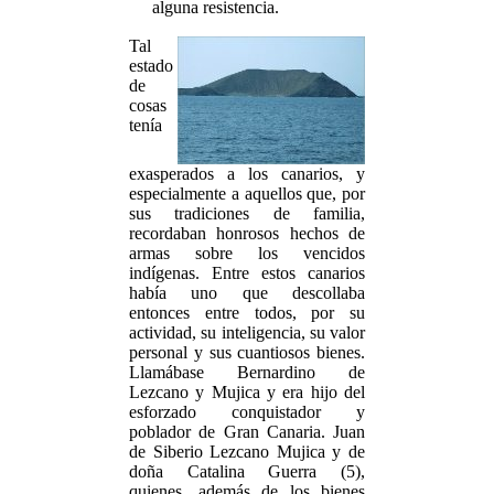
alguna resistencia.
Tal
estado
de
cosas
tenía
exasperados a los canarios, y
especialmente a aquellos que, por
sus tradiciones de familia,
recordaban honrosos hechos de
armas sobre los vencidos
indígenas. Entre estos canarios
había uno que descollaba
entonces entre todos, por su
actividad, su inteligencia, su valor
personal y sus cuantiosos bienes.
Llamábase Bernardino de
Lezcano y Mujica y era hijo del
esforzado conquistador y
poblador de Gran Canaria. Juan
de Siberio Lezcano Mujica y de
doña Catalina Guerra (5),
quienes, además de los bienes