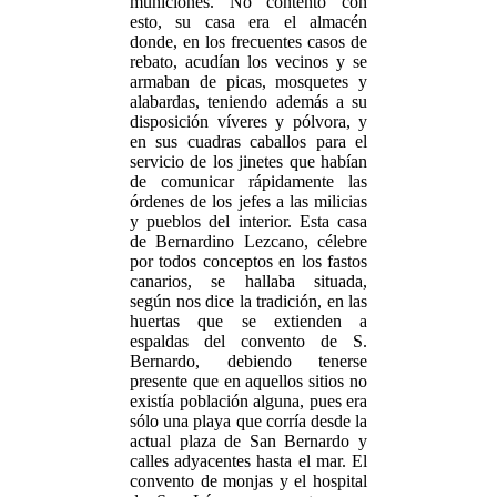
municiones. No contento con
esto, su casa era el almacén
donde, en los frecuentes casos de
rebato, acudían los vecinos y se
armaban de picas, mosquetes y
alabardas, teniendo además a su
disposición víveres y pólvora, y
en sus cuadras caballos para el
servicio de los jinetes que habían
de comunicar rápidamente las
órdenes de los jefes a las milicias
y pueblos del interior. Esta casa
de Bernardino Lezcano, célebre
por todos conceptos en los fastos
canarios, se hallaba situada,
según nos dice la tradición, en las
huertas que se extienden a
espaldas del convento de S.
Bernardo, debiendo tenerse
presente que en aquellos sitios no
existía población alguna, pues era
sólo una playa que corría desde la
actual plaza de San Bernardo y
calles adyacentes hasta el mar. El
convento de monjas y el hospital