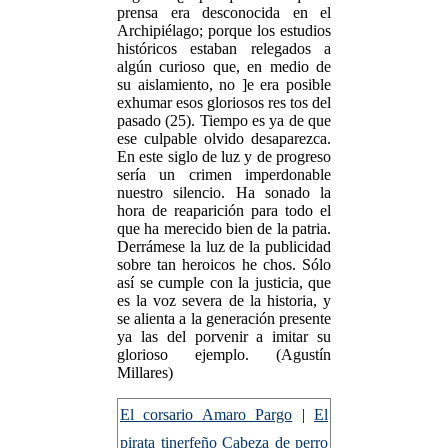
prensa era desconocida en el
Archipiélago; porque los estudios
históricos estaban relegados a
algún curioso que, en medio de
su aislamiento, no ]e era posible
exhumar esos gloriosos res tos del
pasado (25). Tiempo es ya de que
ese culpable olvido desaparezca.
En este siglo de luz y de progreso
sería un crimen imperdonable
nuestro silencio. Ha sonado la
hora de reaparición para todo el
que ha merecido bien de la patria.
Derrámese la luz de la publicidad
sobre tan heroicos he chos. Sólo
así se cumple con la justicia, que
es la voz severa de la historia, y
se alienta a la generación presente
ya las del porvenir a imitar su
glorioso ejemplo. (Agustín
Millares)
El corsario Amaro Pargo
|
El
pirata tinerfeño Cabeza de perro