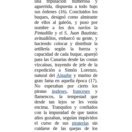
una tripulación numerosa y
aguerrida, dispuesta a todo bajo
sus órdenes (16). Concluidos los
buques, designó como almirante
de ellos al galeón, y puso por
nombre a los dos navíos la
Pintadilla
y el
S. Juan Bautista
;
avituallólos, embarcó su gente, y
haciendo colocar y distribuir la
artillería según la fuerza y
capacidad de cada buque, aparejó
para las Canarias desde las costas
vizcaínas, trayendo de jefe de la
expedición a Simón Lorenzo,
natural del
Algarbe
y marino de
gran fama en aquella época (17).
No esperaban por cierto los
piratas
ingleses
,
franceses
y
flamencos, la tempestad que
desde tan lejos se les venía
encima. Tranquilos y confiados
con la impunidad de que tantos
años gozaban, seguían impávidos
el curso de sus
piraterías
sin
cuidarse de las quejas de los