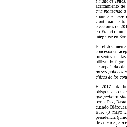
Financial Times
,
acercamiento de 
criminalizando a 
anuncia el cese 
Continuaría el tr
elecciones de 20
en Francia anun
integrarse en Sor
En el documenta
concesiones acep
presentes en las
utilizando figura
acompañadas de 
presos políticos 
chicos de los con
En 2017 Urkullu e
obispos vascos cr
que pedimos sin
por la Paz, Basta
cuando Blázquez 
ETA (3 mayo 20
presidencia (juni
de criterios para