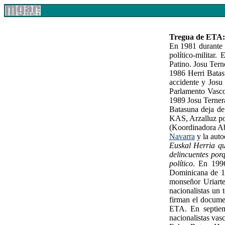
Tregua de ETA:
En 1981 durante 
político-militar
Patino. Josu Tern
1986 Herri Batas
accidente y Josu 
Parlamento Vasco
1989 Josu Terner
Batasuna deja de
KAS, Arzalluz pon
(Koordinadora Abe
Navarra
y la auto
Euskal Herria q
delincuentes por
político
. En 199
Dominicana de 19
monseñor Uriarte
nacionalistas un
firman el docume
ETA. En septiemb
nacionalistas vas