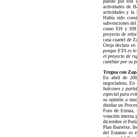
puesto por HB e
actividades de B
actividades y la
Había sido cons
subvenciones del 
como EH y HB) y
proyecto de refo
casa cuartel de 
Oreja declara en
porque ETA es lo 
el proyecto de r
cambiar por su p
Tregua con Zap
En abril de 200
negociadora. En 
halcones y parti
especial para evi
su opinión a muc
diseñar un Proces
Foro de Ermua, 
votación interna 
diciembre el Parl
Plan Ibarretxe. I
del Estatuto es 