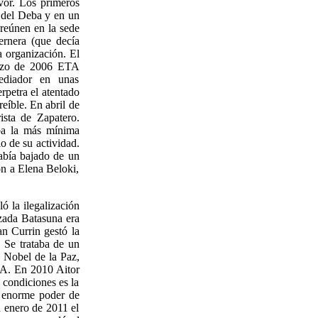
vor. Los primeros
 del Deba y en un
 reúnen en la sede
rnera (que decía
a organización. El
rzo de 2006 ETA
ediador en unas
petra el atentado
reíble. En abril de
ista de Zapatero.
ba la más mínima
o de su actividad.
abía bajado de un
n a Elena Beloki,
 la ilegalización
izada Batasuna era
n Currin gestó la
. Se trataba de un
 Nobel de la Paz,
TA. En 2010 Aitor
 condiciones es la
n enorme poder de
n enero de 2011 el