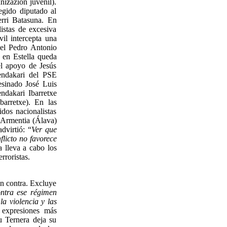
izazión juvenil).
egido diputado al
erri Batasuna. En
istas de excesiva
il intercepta una
nel Pedro Antonio
 en Estella queda
el apoyo de Jesús
endakari del PSE
esinado José Luis
ndakari Ibarretxe
barretxe). En las
dos nacionalistas
n Armentia (Álava)
dvirtió: “
Ver que
flicto no favorece
 lleva a cabo los
rroristas.
n contra. Excluye
ontra ese régimen
la violencia y las
s expresiones más
u Ternera deja su