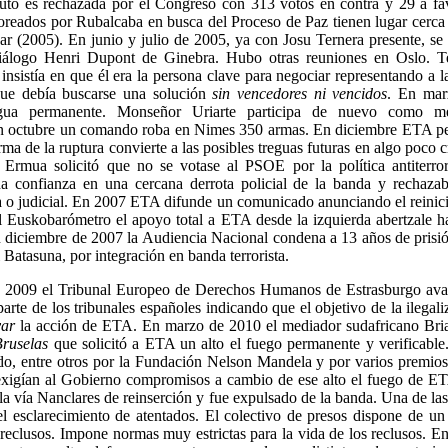
tuto es rechazada por el Congreso con 313 votos en contra y 29 a fa
oreados por Rubalcaba en busca del Proceso de Paz tienen lugar cerca
ar (2005). En junio y julio de 2005, ya con Josu Ternera presente, se
iálogo Henri Dupont de Ginebra. Hubo otras reuniones en Oslo. Te
insistía en que él era la persona clave para negociar representando a l
que debía buscarse una solución
sin vencedores ni vencidos
. En ma
egua permanente. Monseñor Uriarte participa de nuevo como m
n octubre un comando roba en Nimes 350 armas. En diciembre ETA per
ma de la ruptura convierte a las posibles treguas futuras en algo poco c
Ermua solicitó que no se votase al PSOE por la política antiterror
a confianza en una cercana derrota policial de la banda y rechaza
a o judicial. En 2007 ETA difunde un comunicado anunciando el reinici
 Euskobarómetro el apoyo total a ETA desde la izquierda abertzale h
diciembre de 2007 la Audiencia Nacional condena a 13 años de prisió
 Batasuna, por integración en banda terrorista.
e 2009 el Tribunal Europeo de Derechos Humanos de Estrasburgo avaló
arte de los tribunales españoles indicando que el objetivo de la ilegal
yar
la acción de ETA. En marzo de 2010 el mediador sudafricano Bria
ruselas
que solicitó a ETA un alto el fuego permanente y verificable
o, entre otros por la Fundación Nelson Mandela y por varios premios
xigían al Gobierno compromisos a cambio de ese alto el fuego de E
la vía Nanclares de reinserción y fue expulsado de la banda. Una de las
el esclarecimiento de atentados. El colectivo de presos dispone de u
 reclusos. Impone normas muy estrictas para la vida de los reclusos. E