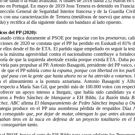
ado de salud o la edad avanzada. A finales de 2018 había 232 etarras en c
uno en Portugal. En mayo de 2019 Josu Ternera es detenido en Francia
irección General de Seguridad Interior francesa y de la Guardia Civi
s con una caracterización de Ternera (metáforas de nuevo) que arma u
ada
) y rectifica al día siguiente dando un bandazo al lado opuesto.
icos del PP (2020):
sado critica duramente al PSOE por negociar con los
proetarras
, cal
ecciones de 2020 se constata que el PP ha perdido en Euskadi el 81% d
e ellos desde el fin de ETA. El partido sigue empeñado en seguir la tes
ea la máxima agresividad contra el nacionalismo contribuye a fortalec
teoría de que la izquierda abertzale existía porque existía ETA. Daba po
erviría para propulsar al PP. Antonio Basagoiti, presidente del PP vasco,
 de que el PP subiría
como la espuma, porque con libertad en los puebl
 qué pasa con la gente que hasta ahora no se ha atrevido a votarnos
.
n el alineamiento a la postura aznariana. Antonio Basagoiti y Alf
 respecto a María San Gil, que perdió más de 100.000 votos con respec
ofrecer un apoyo intenso a Iturgaiz, que había sido candidato ya
aron a Pedro Sánchez de
blanquear
a EH Bildu.
La Razón
titula
B
chez
.
ABC
afirma
El blanqueamiento de Pedro Sánchez impulsa a Ote
rategia produce en el PP una asombrosa pérdida de respaldos Díaz 
 conseguido que, por dejar de matar, obtengan lo que antes alcan
aban tiros en la nuca en defensa de un proyecto totalitario en el
 conseguirían tanto
.
 el PSOE busca el voto de EH Bildu para sacar adelante los Presupues