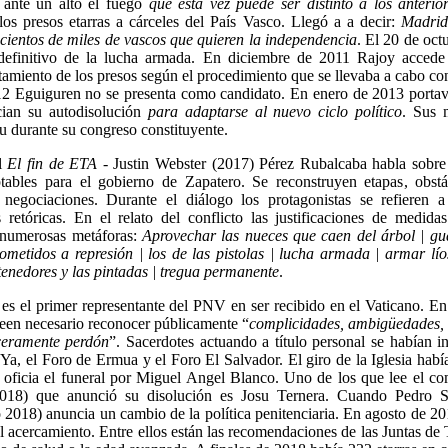
 ante un alto el fuego
que esta vez puede ser distinto a los anterio
los presos etarras a cárceles del País Vasco. Llegó a a decir:
Madrid
cientos de miles de vascos que quieren la independencia
. El 20 de oc
definitivo de la lucha armada. En diciembre de 2011 Rajoy accede 
atamiento de los presos según el procedimiento que se llevaba a cabo co
12 Eguiguren no se presenta como candidato. En enero de 2013 porta
cian su autodisolución
para adaptarse al nuevo ciclo político
. Sus 
tu durante su congreso constituyente.
l
El fin de ETA
- Justin Webster (2017) Pérez Rubalcaba habla sobre l
tables para el gobierno de Zapatero. Se reconstruyen etapas, obstá
 negociaciones. Durante el diálogo los protagonistas se refieren a
s retóricas. En el relato del conflicto las justificaciones de medida
numerosas metáforas:
Aprovechar las nueces que caen del árbol | gud
sometidos a represión | los de las pistolas | lucha armada | armar líos
tenedores y las pintadas | tregua permanente
.
s el primer representante del PNV en ser recibido en el Vaticano. En
een necesario reconocer públicamente “
complicidades, ambigüedades, 
ceramente perdón
”. Sacerdotes actuando a título personal se habían 
 Ya, el Foro de Ermua y el Foro El Salvador. El giro de la Iglesia hab
oficia el funeral por Miguel Angel Blanco. Uno de los que lee el co
18) que anunció su disolución es Josu Ternera. Cuando Pedro S
o 2018) anuncia un cambio de la política penitenciaria. En agosto de 20
 el acercamiento. Entre ellos están las recomendaciones de las Juntas de 