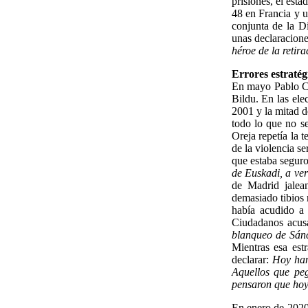
prisiones, el est
48 en Francia y 
conjunta de la D
unas declaracione
héroe de la retir
Errores estratég
En mayo Pablo Ca
Bildu. En las el
2001 y la mitad d
todo lo que no s
Oreja repetía la 
de la violencia s
que estaba seguro
de Euskadi, a ver
de Madrid jalea
demasiado tibios
había acudido a 
Ciudadanos acus
blanqueo de Sán
Mientras esa est
declarar:
Hoy han
Aquellos que peg
pensaron que hoy
En enero de 2020