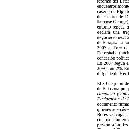
reforma del Esta
encuentros monit
caserío de Elgoib
del Centro de D
llamarse George) 
entorno repetía 
declara una tr
negociaciones. E
de Barajas. La for
2007 el Foro de 
Depositaba much
concesión polític
En 2007 según el
20% a un 2%. En 
dirigente de Herri
El 30 de junio d
de Batasuna por p
completar y apo
Declaración de B
documento firmad
quienes además e
Bores se acoge a 
colaboración en 
presión sobre los