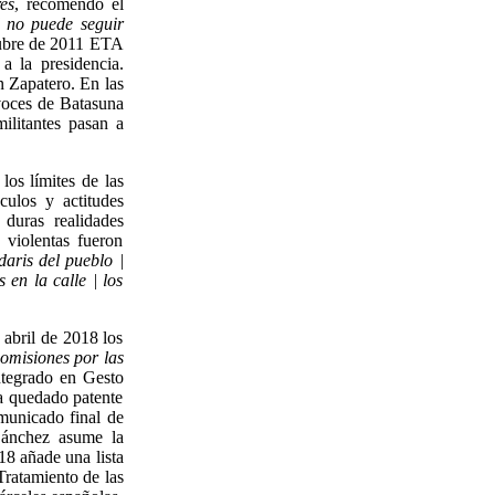
res
, recomendó el
 no puede seguir
tubre de 2011 ETA
a la presidencia.
n Zapatero. En las
voces de Batasuna
militantes pasan a
os límites de las
culos y actitudes
 duras realidades
s violentas fueron
aris del pueblo |
 en la calle | los
 abril de 2018 los
omisiones por las
integrado en Gesto
ía quedado patente
municado final de
ánchez asume la
18 añade una lista
Tratamiento de las