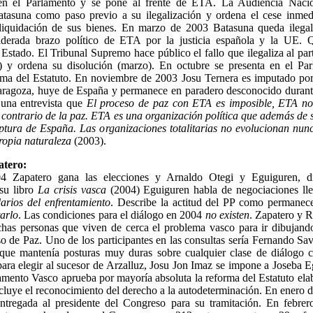
n el Parlamento y se pone al frente de ETA. La Audiencia Nacio
atasuna como paso previo a su ilegalización y ordena el cese inmed
 liquidación de sus bienes. En marzo de 2003 Batasuna queda ilega
iderada brazo político de ETA por la justicia española y la UE. 
Estado. El Tribunal Supremo hace público el fallo que ilegaliza al par
 ordena su disolución (marzo). En octubre se presenta en el Par
rma del Estatuto. En noviembre de 2003 Josu Ternera es imputado por 
Zaragoza, huye de España y permanece en paradero desconocido duran
 una entrevista que
El proceso de paz con ETA es imposible, ETA n
contrario de la paz. ETA es una organización política que además de se
uptura de España. Las organizaciones totalitarias no evolucionan nu
ropia naturaleza
(2003).
atero:
4 Zapatero gana las elecciones y Arnaldo Otegi y Eguiguren, 
su libro
La crisis vasca
(2004) Eguiguren habla de negociaciones ll
darios del enfrentamiento
. Describe la actitud del PP como permanec
tarlo
. Las condiciones para el diálogo en 2004
no existen
. Zapatero y 
has personas que viven de cerca el problema vasco para ir dibujando
o de Paz. Uno de los participantes en las consultas sería Fernando Sa
que mantenía posturas muy duras sobre cualquier clase de diálogo
para elegir al sucesor de Arzalluz, Josu Jon Imaz se impone a Joseba 
amento Vasco aprueba por mayoría absoluta la reforma del Estatuto elab
ncluye el reconocimiento del derecho a la autodeterminación. En enero 
entregada al presidente del Congreso para su tramitación. En febrer