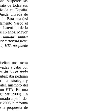
nal suspende las
iato de todas sus
lizada en España.
Queda privada de
tido Batasuna (así
lamento Vasco el
el atentado de la
te 16 años. Mayor
o cambiará nunca
r terrorista tiene
nca, ETA no puede
diseñan una mesa
evadas a cabo por
er
sin hacer nada
Rubalcaba pedirían
 una estrategia y
vater, miembro del
 con ETA. En una
Eguibar (2004). En
orado a partir del
de 2005 la reforma
o la propuesta de