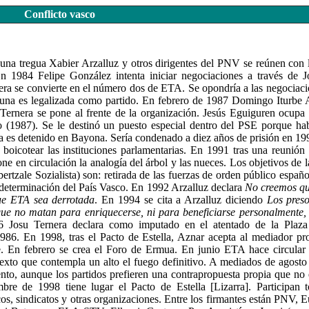
Conflicto vasco
una tregua Xabier Arzalluz y otros dirigentes del PNV se reúnen con
. En 1984 Felipe González intenta iniciar negociaciones a través de 
era se convierte en el número dos de ETA. Se opondría a las negociac
una es legalizada como partido. En febrero de 1987 Domingo Iturbe
Ternera se pone al frente de la organización. Jesús Eguiguren ocupa 
 (1987). Se le destinó un puesto especial dentro del PSE porque ha
a es detenido en Bayona. Sería condenado a diez años de prisión en 19
 boicotear las instituciones parlamentarias. En 1991 tras una reunió
e en circulación la analogía del árbol y las nueces. Los objetivos de 
rtzale Sozialista) son: retirada de las fuerzas de orden público españo
determinación del País Vasco. En 1992 Arzalluz declara
No creemos qu
ue ETA sea derrotada
. En 1994 se cita a Arzalluz diciendo
Los pres
que no matan para enriquecerse, ni para beneficiarse personalmente, 
6 Josu Ternera declara como imputado en el atentado de la Plaza
86. En 1998, tras el Pacto de Estella, Aznar acepta al mediador p
. En febrero se crea el Foro de Ermua. En junio ETA hace circular e
 texto que contempla un alto el fuego definitivo. A mediados de ago
nto, aunque los partidos prefieren una contrapropuesta propia que no 
re de 1998 tiene lugar el Pacto de Estella [Lizarra]. Participan t
cos, sindicatos y otras organizaciones. Entre los firmantes están PNV, 