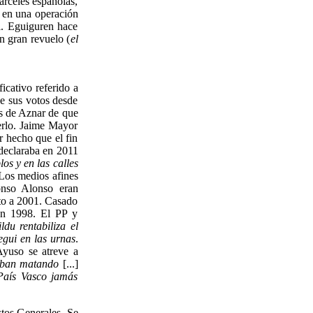
árceles españolas,
 en una operación
l. Eguiguren hace
n gran revuelo (
el
ificativo referido a
e sus votos desde
is de Aznar de que
erlo. Jaime Mayor
r hecho que el fin
 declaraba en 2011
os y en las calles
 Los medios afines
onso Alonso eran
to a 2001. Casado
 en 1998. El PP y
ildu rentabiliza el
gui en las urnas
.
Ayuso se atreve a
zaban matando
[...]
 País Vasco jamás
tos Generales. Se