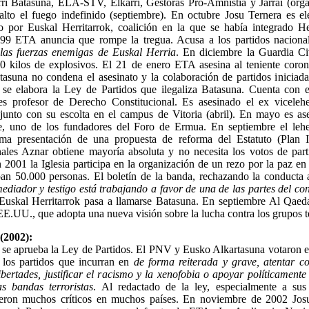
ri Batasuna, ELA-STV, Elkarri, Gestoras Pro-Amnistía y Jarrai (organ
lto el fuego indefinido (septiembre). En octubre Josu Ternera es el
 por Euskal Herritarrok, coalición en la que se había integrado H
9 ETA anuncia que rompe la tregua. Acusa a los partidos nacional
las fuerzas enemigas de Euskal Herria
. En diciembre la Guardia Civ
0 kilos de explosivos. El 21 de enero ETA asesina al teniente coro
tasuna no condena el asesinato y la colaboración de partidos iniciada
 se elabora la Ley de Partidos que ilegaliza Batasuna. Cuenta con 
es profesor de Derecho Constitucional. Es asesinado el ex viceleh
unto con su escolta en el campus de Vitoria (abril). En mayo es as
, uno de los fundadores del Foro de Ermua. En septiembre el lehe
ma presentación de una propuesta de reforma del Estatuto (Plan I
nales Aznar obtiene mayoría absoluta y no necesita los votos de parti
 2001 la Iglesia participa en la organización de un rezo por la paz e
pan 50.000 personas. El boletín de la banda, rechazando la conducta a
ediador y testigo está trabajando a favor de una de las partes del con
 Euskal Herritarrok pasa a llamarse Batasuna. En septiembre Al Qaeda
EE.UU., que adopta una nueva visión sobre la lucha contra los grupos te
(2002):
 se aprueba la Ley de Partidos. El PNV y Eusko Alkartasuna votaron e
a los partidos que incurran en
de forma reiterada y grave, atentar c
bertades, justificar el racismo y la xenofobia o apoyar políticamente 
as bandas terroristas
. Al redactado de la ley, especialmente a su
ieron muchos críticos en muchos países. En noviembre de 2002 Jos