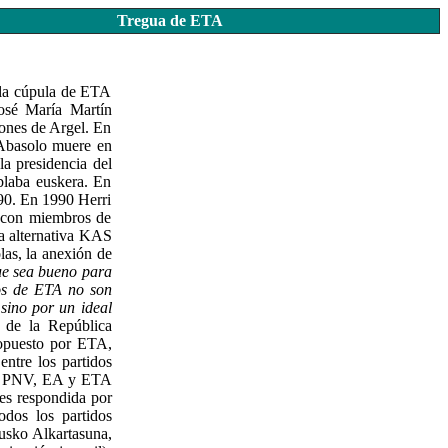
Tregua de ETA
 la cúpula de ETA
José María Martín
iones de Argel. En
 Abasolo muere en
la presidencia del
blaba euskera. En
90. En 1990 Herri
n con miembros de
la alternativa KAS
las, la anexión de
e sea bueno para
os de ETA no son
sino por un ideal
 de la República
ropuesto por ETA,
ntre los partidos
sto PNV, EA y ETA
es respondida por
odos los partidos
Eusko Alkartasuna,