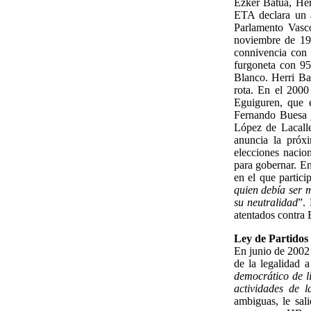
Ezker Batua, Her
ETA declara un a
Parlamento Vasco
noviembre de 199
connivencia con
furgoneta con 95
Blanco. Herri Ba
rota. En el 2000
Eguiguren, que 
Fernando Buesa j
López de Lacalle
anuncia la próxi
elecciones nacio
para gobernar. En
en el que partici
quien debía ser m
su neutralidad
”.
atentados contra 
Ley de Partidos 
En junio de 2002
de la legalidad 
democrático de li
actividades de l
ambiguas, le sal