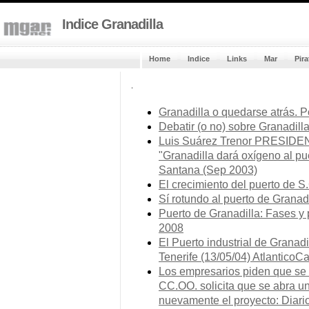
Indice Granadilla
Home
Indice
Links
Mar
Pira
.
Granadilla o quedarse atrás. 
Debatir (o no) sobre Granadill
Luis Suárez Trenor PRESI
"Granadilla dará oxígeno al p
Santana (Sep 2003)
El crecimiento del puerto de S.
Sí rotundo al puerto de Granad
Puerto de Granadilla: Fases y 
2008
El Puerto industrial de Grana
Tenerife (13/05/04) AtlanticoC
Los empresarios piden que se d
CC.OO. solicita que se abra un
nuevamente el proyecto: Diario