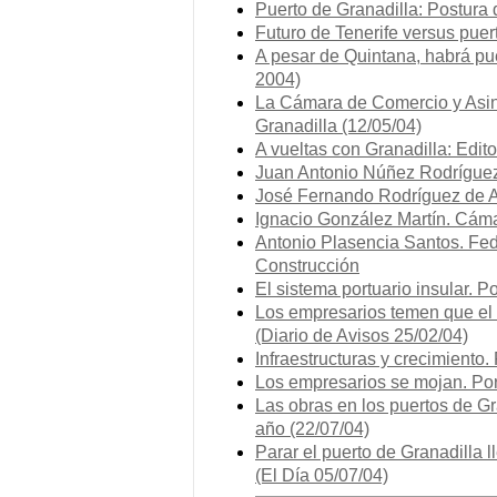
Puerto de Granadilla: Postur
Futuro de Tenerife versus puer
A pesar de Quintana, habrá pu
2004)
La Cámara de Comercio y Asinc
Granadilla (12/05/04)
A vueltas con Granadilla: Edito
Juan Antonio Núñez Rodríguez
José Fernando Rodríguez de 
Ignacio González Martín. Cám
Antonio Plasencia Santos. Fed
Construcción
El sistema portuario insular. 
Los empresarios temen que el 
(Diario de Avisos 25/02/04)
Infraestructuras y crecimiento
Los empresarios se mojan. Por
Las obras en los puertos de G
año (22/07/04)
Parar el puerto de Granadilla 
(El Día 05/07/04)