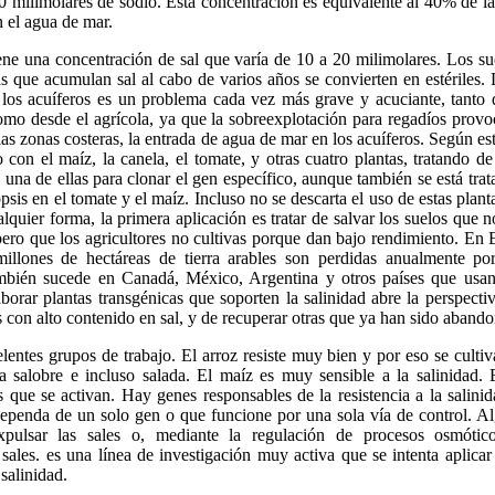
0 milimolares de sodio. Esta concentración es equivalente al 40% de l
n el agua de mar.
ne una concentración de sal que varía de 10 a 20 milimolares. Los su
s que acumulan sal al cabo de varios años se convierten en estériles. 
e los acuíferos es un problema cada vez más grave y acuciante, tanto 
omo desde el agrícola, ya que la sobreexplotación para regadíos provo
 las zonas costeras, la entrada de agua de mar en los acuíferos. Según es
o con el maíz, la canela, el tomate, y otras cuatro plantas, tratando de 
a una de ellas para clonar el gen específico, aunque también se está trat
sis en el tomate y el maíz. Incluso no se descarta el uso de estas plant
alquier forma, la primera aplicación es tratar de salvar los suelos que n
ero que los agricultores no cultivas porque dan bajo rendimiento. En 
illones de hectáreas de tierra arables son perdidas anualmente por
bién sucede en Canadá, México, Argentina y otros países que usan 
aborar plantas transgénicas que soporten la salinidad abre la perspect
s con alto contenido en sal, y de recuperar otras que ya han sido aband
lentes grupos de trabajo. El arroz resiste muy bien y por eso se culti
 salobre e incluso salada. El maíz es muy sensible a la salinidad. 
 que se activan. Hay genes responsables de la resistencia a la salini
penda de un solo gen o que funcione por una sola vía de control. Al
pulsar las sales o, mediante la regulación de procesos osmótico
sales. es una línea de investigación muy activa que se intenta aplicar
salinidad.