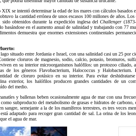
, que podría diseminar mayor cantidad de sustancia urticante.
lo XIX se intentó determinar la edad de los mares con cálculos basados en
o obtuvo la cantidad errónea de unos escasos 100 millones de años. Los 
n sido obtenidos durante la expedición inglesa del
Challenger
(1873-
lo basándose en el aumento anual de salinidad y trabajando con 77 mu
edimentos demuestra que enormes extensiones continentales permaneci
Muerto:
 lago situado entre Jordania e Israel, con una salinidad casi un 25 por c
ontiene cloruros de magnesio, sodio, calcio, potasio, bromuros, sulf
viven en su interior microorganismos halófilos: un protozoo ciliado, 
ias de los géneros Flavobacterium, Halococcus y Halobacterium. 
tidad de cloruro potásico en su interior. Para evitar deshidratarse
lina exterior, los halófilos producen grandes cantidades de un co
aído del medio.
 manatíes y ballenas beben ocasionalmente agua de mar con una frecue
, como subproducto del metabolismo de grasas e hidratos de carbono, 
en sangre, semejante a la de los mamíferos terrestres, es tres veces me
está adaptado para recoger gran cantidad de sal. La orina de los leo
que el agua de mar.