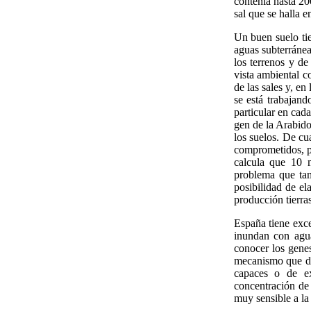
contenía hasta 20
sal que se halla e
Un buen suelo tie
aguas subterránea
los terrenos y d
vista ambiental c
de las sales y, en
se está trabajand
particular en cad
gen de la Arabidop
los suelos. De cu
comprometidos, p
calcula que 10 m
problema que tam
posibilidad de el
producción tierra
España tiene exce
inundan con agua
conocer los genes
mecanismo que de
capaces o de ex
concentración de 
muy sensible a la 