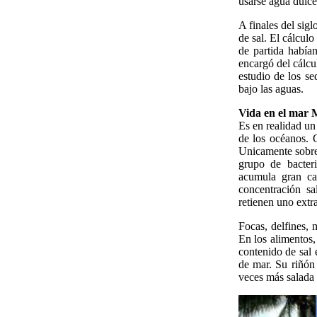
usarse agua dulce
A finales del sig
de sal. El cálcul
de partida había
encargó del cálcu
estudio de los s
bajo las aguas.
Vida en el mar 
Es en realidad un
de los océanos. C
Unicamente sobre
grupo de bacter
acumula gran can
concentración sa
retienen uno extr
Focas, delfines,
En los alimentos
contenido de sal 
de mar. Su riñón 
veces más salada 