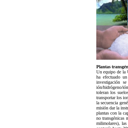
Plantas transgén
Un equipo de la 
ha efectuado un
investigación s
ión/hidrógeno/ión
toleran los suelo
transportar los io
la secuencia gené
misión dar la inst
plantas con la c
no transgénicas 
milimolares), la