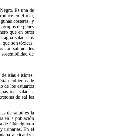
r Negro. Es una de
produce en el mar,
agunas costeras, y
os grupos de genes
mero que en otros
l agua salada los
, que son tóxicas.
os con salinidades
 sostenibilidad de
de islas e islotes.
Están cubiertas de
o de los estuarios
guas más saladas.
retoras de sal les
mas de salud es la
ia en la población
 la de Châtelguyon
y urinarias. En el
aba a cicatrizar