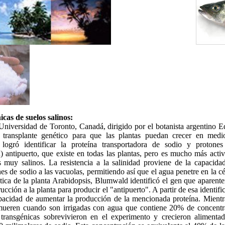
icas de suelos salinos:
Universidad de Toronto, Canadá, dirigido por el botanista argentino
 transplante genético para que las plantas puedan crecer en medio
e logró identificar la proteína transportadora de sodio y protone
) antipuerto, que existe en todas las plantas, pero es mucho más acti
s muy salinos. La resistencia a la salinidad proviene de la capacida
nes de sodio a las vacuolas, permitiendo así que el agua penetre en la c
tica de la planta Arabidopsis, Blumwald identificó el gen que aparen
rucción a la planta para producir el "antipuerto". A partir de esa identif
apacidad de aumentar la producción de la mencionada proteína. Mientra
mueren cuando son irrigadas con agua que contiene 20% de concentr
s transgénicas sobrevivieron en el experimento y crecieron aliment