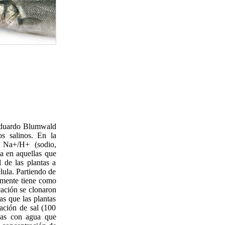
 Eduardo Blumwald
s salinos. En la
s Na+/H+ (sodio,
va en aquellas que
d de las plantas a
élula. Partiendo de
temente tiene como
icación se clonaron
s que las plantas
ación de sal (100
adas con agua que