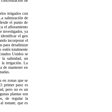
a concentración de
elos irrigados con
La salinización de
desde el punto de
ca el afloramiento
te investigador, ya
identificar el gen
ando incorporar el
as para desalinizar
o estén totalmente
Estados Unidos se
 la salinidad, un
la irrigación. La
iva de mantener en
onadas.
va en zonas que se
El primer paso es
dad, pero no es un
gunas plantas son
s, de regular la
 al tomate, que es