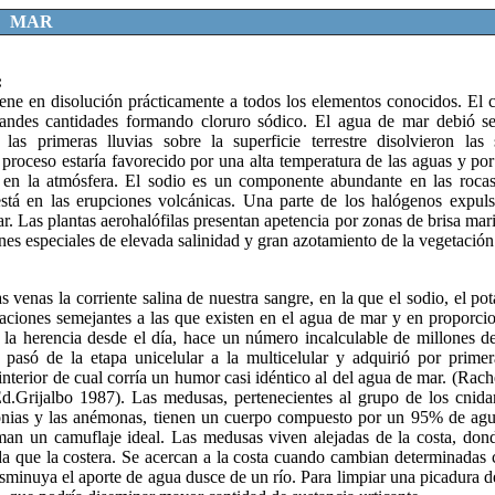
MAR
:
ene en disolución prácticamente a todos los elementos conocidos. El c
andes cantidades formando cloruro sódico. El agua de mar debió se
as primeras lluvias sobre la superficie terrestre disolvieron las 
 proceso estaría favorecido por una alta temperatura de las aguas y po
o en la atmósfera. El sodio es un componente abundante en las roca
está en las erupciones volcánicas. Una parte de los halógenos expul
ar. Las plantas aerohalófilas presentan apetencia por zonas de brisa mar
es especiales de elevada salinidad y gran azotamiento de la vegetación 
 venas la corriente salina de nuestra sangre, en la que el sodio, el pota
aciones semejantes a las que existen en el agua de mar y en proporcio
s la herencia desde el día, hace un número incalculable de millones d
 pasó de la etapa unicelular a la multicelular y adquirió por prime
l interior de cual corría un humor casi idéntico al del agua de mar. (Rac
Ed.Grijalbo 1987). Las medusas, pertenecientes al grupo de los cnidar
gonias y las anémonas, tienen un cuerpo compuesto por un 95% de agua
rman un camuflaje ideal. Las medusas viven alejadas de la costa, don
ida que la costera. Se acercan a la costa cuando cambian determinadas
sminuya el aporte de agua dusce de un río. Para limpiar una picadura