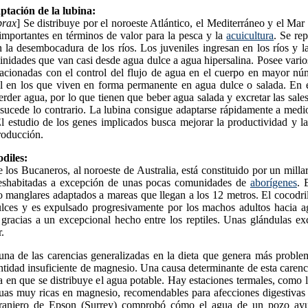
ptación de la lubina:
brax
] Se distribuye por el noroeste Atlántico, el Mediterráneo y el Ma
importantes en términos de valor para la pesca y la
acuicultura
. Se re
n la desembocadura de los ríos. Los juveniles ingresan en los ríos y l
linidades que van casi desde agua dulce a agua hipersalina. Posee vari
lacionadas con el control del flujo de agua en el cuerpo en mayor nú
al en los que viven en forma permanente en agua dulce o salada. En e
erder agua, por lo que tienen que beber agua salada y excretar las sales
sucede lo contrario. La lubina consigue adaptarse rápidamente a medi
l estudio de los genes implicados busca mejorar la productividad y la
roducción.
diles:
 los Bucaneros, al noroeste de Australia, está constituido por un millar 
deshabitadas a excepción de unas pocas comunidades de
aborígenes
. 
 o manglares adaptados a mareas que llegan a los 12 metros. El cocodril
lces y es expulsado progresivamente por los machos adultos hacia a
gracias a un excepcional hecho entre los reptiles. Unas glándulas exc
.
una de las carencias generalizadas en la dieta que genera más proble
ntidad insuficiente de magnesio. Una causa determinante de esta carenc
a en que se distribuye el agua potable. Hay estaciones termales, como
uas muy ricas en magnesio, recomendables para afecciones digestivas 
ranjero de Epson (Surrey) comprobó cómo el agua de un pozo ayud