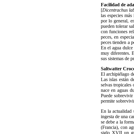
Facilidad de ada
[
Dicentrachus la
las especies más 
por lo general, e
pueden tolerar sa
con funciones re
peces, en especi
peces tienden a p
En el agua dulce 
muy diferentes. E
sus sistemas de p
Saltwatter Croco
El archipiélago de
Las islas están 
selvas tropicales
nace en aguas du
Puede sobrevivir 
permite sobrevivir
En la actualidad 
ingesta de una ca
se debe a la form
(Francia), con ag
siglo XVII un g