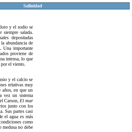
Salinidad
loro y el sodio se
r siempre salada.
sales depositadas
r la abundancia de
s. Una importante
sados proviene de
ina intensa, lo que
por el viento.
sio y el calcio se
nes relativas muy
e años, en que un
ra vez un sistema
hel Carson,
El mar
ios junto con los
. Sus partes casi
de el agua es más
 condiciones como
 de medusa no debe