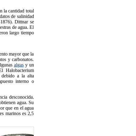
 la cantidad total
datos de salinidad
1876). Dittnar se
estras de agua. El
eron largo tiempo
iento mayor que la
atos y carbonatos.
algunas
algas
y un
El Halobacterium
 debido a la alta
mpuesto interno o
ncia desconocida.
obtienen agua. Su
nor que en el agua
nes marinos es 2,5