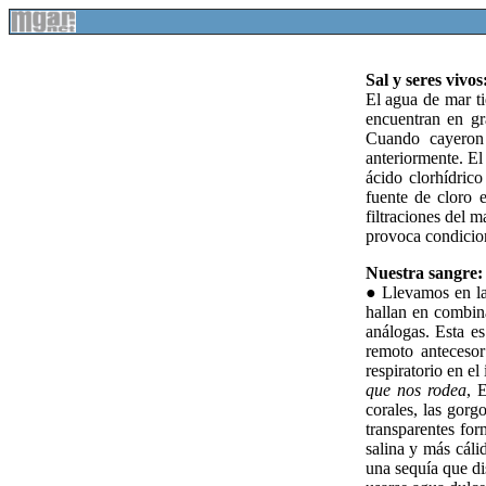
Sal y seres vivos
El agua de mar ti
encuentran en gr
Cuando cayeron l
anteriormente. El
ácido clorhídric
fuente de cloro 
filtraciones del m
provoca condicion
Nuestra sangre:
● Llevamos en las
hallan en combin
análogas. Esta e
remoto antecesor
respiratorio en e
que nos rodea
, 
corales, las gor
transparentes fo
salina y más cál
una sequía que di