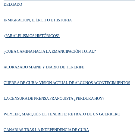
DELGADO
INMIGRACIÓN, EJÉRCITO E HISTORIA
¿PARALELISMOS HISTÓRICOS?
¿CUBA CAMINA HACIA LA EMANCIPACIÓN TOTAL?
ACORAZADO MAINE Y DIARIO DE TENERIFE
GUERRA DE CUBA: VISION ACTUAL DE ALGUNOS ACONTECIMIENTOS
LA CENSURA DE PRENSA FRANQUISTA ¿PERDURA HOY?
WEYLER, MARQUÉS DE TENERIFE: RETRATO DE UN GUERRERO
CANARIAS TRAS LA INDEPENDENCIA DE CUBA