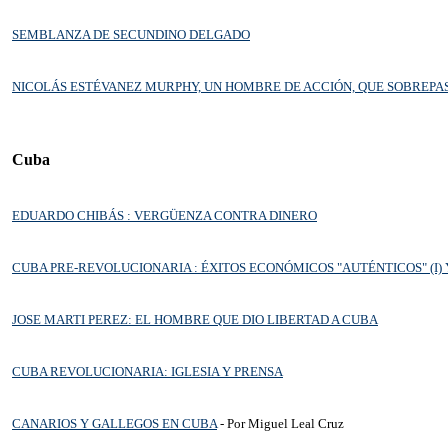
SEMBLANZA DE SECUNDINO DELGADO
NICOLÁS ESTÉVANEZ MURPHY, UN HOMBRE DE ACCIÓN, QUE SOBREPA
Cuba
EDUARDO CHIBÁS : VERGÜENZA CONTRA DINERO
CUBA PRE-REVOLUCIONARIA : ÉXITOS ECONÓMICOS "AUTÉNTICOS" (I)
Y
JOSE MARTI PEREZ: EL HOMBRE QUE DIO LIBERTAD A CUBA
CUBA REVOLUCIONARIA: IGLESIA Y PRENSA
CANARIOS Y GALLEGOS EN CUBA
- Por Miguel Leal Cruz