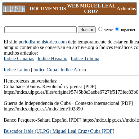
WEB MIGUEL LEAL
DOCUMENTOS
Artículos
CRUZ
www
mgar.net
El sitio
periodismohistorico.com
dejó temporalmente de estar en líne
antiguo contenido se conservan en archive.org 6 índices temáticos co
muchos artículos:
Indice Canarias
|
Indice Hispano
|
Indice Tribuna
Indice Latino
|
Indice Cuba
|
Indice Africa
Hemerotecas universitarias:
Cuba hace 50años. Revolución y prensa [PDF]
https://mdcs.ulpgc.es/files/original/5745b8e3aebe6727ff5173fec83b
Guerra de Independencia de Cuba - Contexto internacional [PDF]
https://mdcs.ulpgc.es/s/mdc/item/102890
Banco Pesquero-Sahara Español [PDF] https://mdc.ulpgc.es/s/mdc/i
Buscador Jable (ULPG) Miguel Leal Cruz+Cuba [PDF]