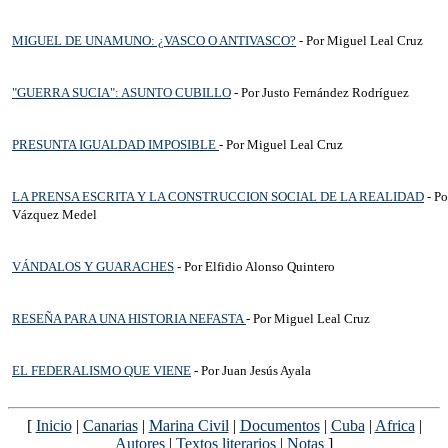
MIGUEL DE UNAMUNO: ¿VASCO O ANTIVASCO?
- Por Miguel Leal Cruz
"GUERRA SUCIA": ASUNTO CUBILLO
- Por Justo Fernández Rodríguez
PRESUNTA IGUALDAD IMPOSIBLE
- Por Miguel Leal Cruz
LA PRENSA ESCRITA Y LA CONSTRUCCION SOCIAL DE LA REALIDAD
- P
Vázquez Medel
VÁNDALOS Y GUARACHES
- Por Elfidio Alonso Quintero
RESEÑA PARA UNA HISTORIA NEFASTA
- Por Miguel Leal Cruz
EL FEDERALISMO QUE VIENE
- Por Juan Jesús Ayala
[
Inicio
|
Canarias
|
Marina Civil
|
Documentos
|
Cuba
|
Africa
|
Autores
|
Textos literarios
|
Notas
]