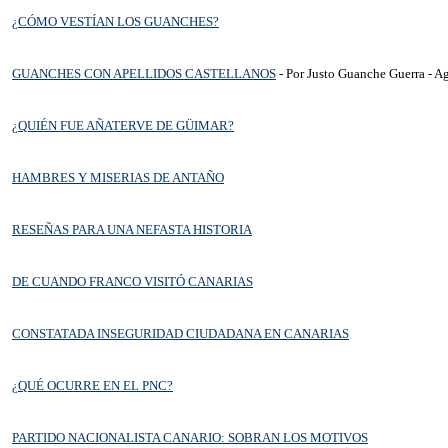
¿CÓMO VESTÍAN LOS GUANCHES?
GUANCHES CON APELLIDOS CASTELLANOS
- Por Justo Guanche Guerra - A
¿QUIÉN FUE AÑATERVE DE GÜIMAR?
HAMBRES Y MISERIAS DE ANTAÑO
RESEÑAS PARA UNA NEFASTA HISTORIA
DE CUANDO FRANCO VISITÓ CANARIAS
CONSTATADA INSEGURIDAD CIUDADANA EN CANARIAS
¿QUÉ OCURRE EN EL PNC?
PARTIDO NACIONALISTA CANARIO: SOBRAN LOS MOTIVOS