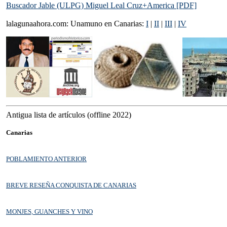
Buscador Jable (ULPG) Miguel Leal Cruz+America [PDF]
lalagunaahora.com: Unamuno en Canarias:
I
|
II
|
III
|
IV
Antigua lista de artículos (offline 2022)
Canarias
POBLAMIENTO ANTERIOR
BREVE RESEÑA CONQUISTA DE CANARIAS
MONJES, GUANCHES Y VINO